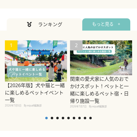
ランキング
もっと見る +
1
2
関東の愛犬家に人気のおで
【2026年版】犬や猫と一緒
かけスポット！ペットと一
に楽しめるペットイベント
緒に楽しめるペット宿・日
一覧
帰り施設一覧
2026年7月5日
By equall編集部
2026年7月7日
By equall編集部
2