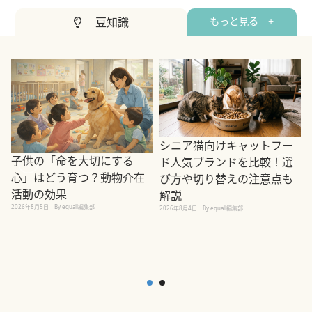
豆知識
もっと見る +
シニア猫向けキャットフー
子供の「命を大切にする
ド人気ブランドを比較！選
心」はどう育つ？動物介在
び方や切り替えの注意点も
活動の効果
解説
2026年8月5日
By equall編集部
2026年8月4日
By equall編集部
2