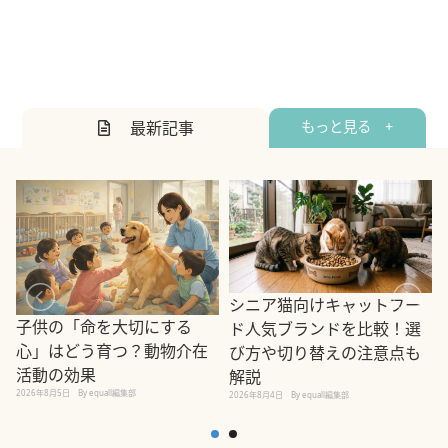
最新記事
もっと見る +
シニア猫向けキャットフー
子供の「命を大切にする
ド人気ブランドを比較！選
心」はどう育つ？動物介在
び方や切り替えの注意点も
活動の効果
解説
2026年8月5日
By equall編集部
2026年8月4日
By equall編集部
2