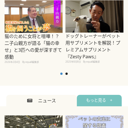
ドッグトレーナーがペット
猫のために女将と喧嘩！？
用サプリメントを解説！プ
二子山親方が語る「猫の幸
レミアムサプリメント
せ」と3匹への愛が深すぎて
2
『Zesty Paws』
感動
2025年8月8日
By equall編集部
2026年2月4日
By equall編集部
ニュース
もっと見る +