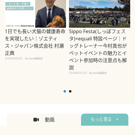
1日でも長い犬猫の健康寿命
Sippo Festa(しっぽフェス
を実現したい｜ゾエティ
タ)×equall 特設ページ｜ド
ス・ジャパン株式会社 村瀬
ッグトレーナー今村真也が
正典
ペットイベントの魅力とイ
2026年5月29日
By equall編集部
ベント参加時の注意点も解
説
2026年5月12日
By equall編集部
2
動画
もっと見る +