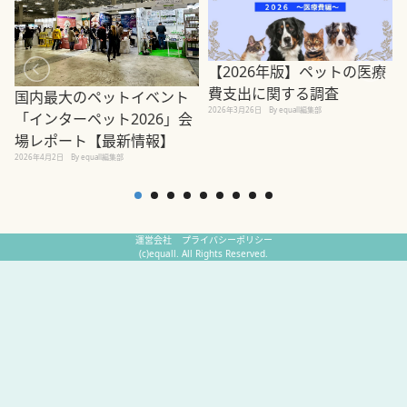
【2026年版】ペットの医療
費支出に関する調査
国内最大のペットイベント
2026年3月26日
By equall編集部
「インターペット2026」会
場レポート【最新情報】
2
2026年4月2日
By equall編集部
運営会社
プライバシーポリシー
(c)equall. All Rights Reserved.