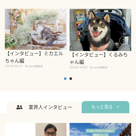
【インタビュー】ミカエル
【インタビュー】くるみち
ちゃん編
ゃん編
2025年1月31日
By equall編集部
2
2025年1月30日
By equall編集部
業界人インタビュー
もっと見る +