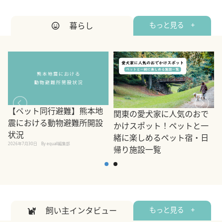
暮らし
もっと見る +
【ペット同行避難】熊本地
関東の愛犬家に人気のおで
震における動物避難所開設
かけスポット！ペットと一
状況
緒に楽しめるペット宿・日
2026年7月30日
By equall編集部
帰り施設一覧
2
2026年7月7日
By equall編集部
飼い主インタビュー
もっと見る +