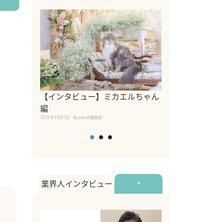
【インタビュー】ミカエルちゃん
【インタビュー
編
2025年1月30日
By equall
2025年1月31日
By equall編集部
業界人インタビュー
+