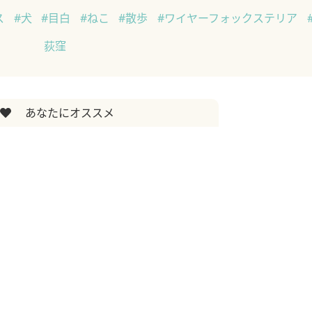
ス
#犬
#目白
#ねこ
#散歩
#ワイヤーフォックステリア
荻窪
あなたにオススメ