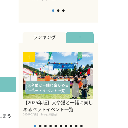
ランキング
+
1
2
関東の愛犬家に
ポット！ペット
【2026年版】犬や猫と一緒に楽し
ペット宿・日帰
めるペットイベント一覧
2026年7月7日
By equall編
2026年7月5日
By equall編集部
しまう