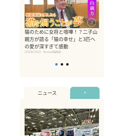
ドッグトレーナ
猫のために女将と喧嘩！？二子山
リメントを解説
親方が語る「猫の幸せ」と3匹へ
リメント『Zest
の愛が深すぎて感動
2025年8月8日
By equall編
2026年2月4日
By equall編集部
ニュース
+