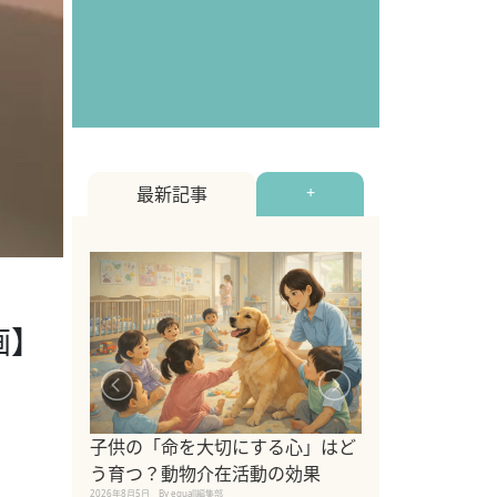
最新記事
+
画】
シニア猫向けキ
ブランドを比較
子供の「命を大切にする心」はど
えの注意点も解
う育つ？動物介在活動の効果
2026年8月4日
By equall編
2026年8月5日
By equall編集部