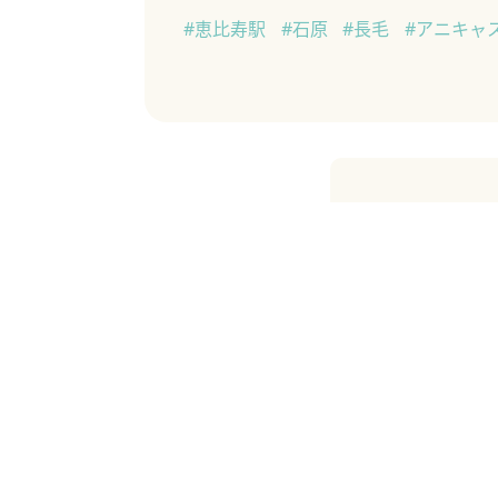
#恵比寿駅
#石原
#長毛
#アニキャ