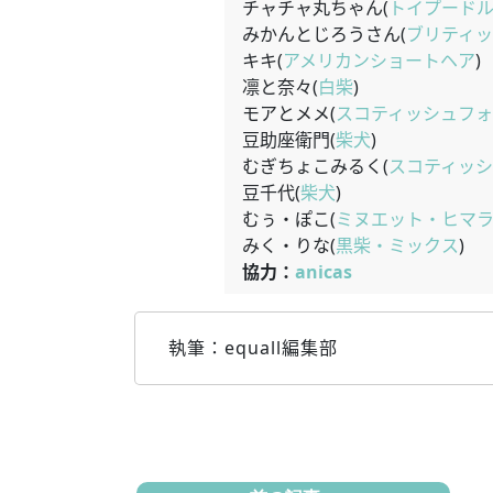
チャチャ丸ちゃん(
トイプード
みかんとじろうさん(
ブリティ
キキ(
アメリカンショートヘア
)
凛と奈々(
白柴
)
モアとメメ(
スコティッシュフォ
豆助座衛門(
柴犬
)
むぎちょこみるく(
スコティッ
豆千代(
柴犬
)
むぅ・ぽこ(
ミヌエット・ヒマ
みく・りな(
黒柴・ミックス
)
協力：
anicas
執筆：equall編集部