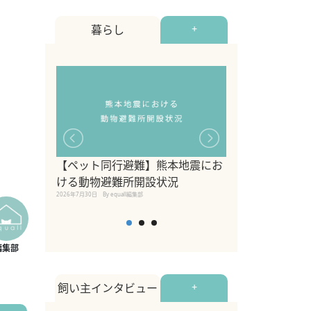
暮らし
+
【ペット同行避難】熊本地震にお
関東の愛犬家に
ける動物避難所開設状況
ポット！ペット
2026年7月30日
By equall編集部
ペット宿・日帰
2026年7月7日
By equall編
飼い主インタビュー
+