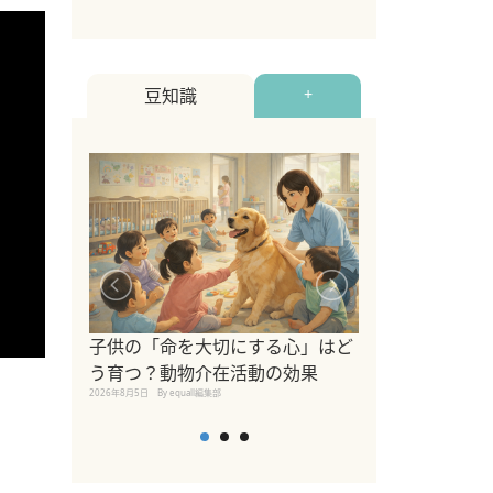
豆知識
+
シニア猫向けキ
ブランドを比較
子供の「命を大切にする心」はど
えの注意点も解
う育つ？動物介在活動の効果
2026年8月4日
By equall編
2026年8月5日
By equall編集部