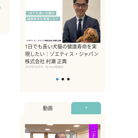
#
1日でも長い犬猫の健康寿命を実
Sippo Fest
現したい｜ゾエティス・ジャパン
タ)×equall
株式会社 村瀬 正典
レーナー今村真
2026年5月29日
By equall編集部
トの魅力とイベ
点も解説
2026年5月12日
By equall
動画
+