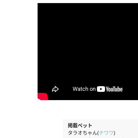
掲載ペット
タラオちゃん(
チワワ
)