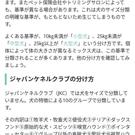
ます。またペット保険会社やトリミングサロンによって
も、基準が異なる場合があります。これは犬のサイズ分類
の明確な基準が、もともとないため生じてしまうもので
す。
よくある基準が、10㎏未満が「
小型犬
」、25㎏未満が
「
中型犬
」、25㎏以上が「
大型犬
」という分け方です。個
体によって体の大きさが異なるミックス犬は、この基準で
分類されることが多くあります。他の分け方を確認してみ
ましょう。
ジャパンケネルクラブの分け方
ジャパンケネルクラブ（JKC）では犬をサイズで分類して
いません。犬の特徴による10のグループで分類していま
す。
その内訳は①牧羊犬・牧畜犬②使役犬③テリア④ダックス
フンド⑤原始的な犬・スピッツ⑥嗅覚ハウンド⑦ポインタ
ー・セター⑧⑦グループ以外の鳥猟犬⑨愛玩犬⑩視覚ハウ