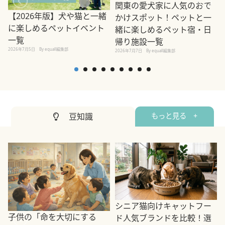
関東の愛犬家に人気のおで
【2026年版】犬や猫と一緒
かけスポット！ペットと一
に楽しめるペットイベント
緒に楽しめるペット宿・日
一覧
帰り施設一覧
2026年7月5日
By equall編集部
2026年7月7日
By equall編集部
2
豆知識
もっと見る +
シニア猫向けキャットフー
子供の「命を大切にする
ド人気ブランドを比較！選