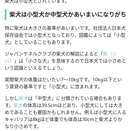
柴犬は小型犬とされています。
柴犬は小型犬か中型犬かあいまいになりがち
特に柴犬は大きさの基準があいまいです。社団法人日本犬
保存協会では小型犬となっており、図鑑によっては「小型
犬」としていることもあります。
ジャパンケネルクラブの柴犬の解説によると「
柴（シ
バ）
」は「小さな犬」を意味するので日本犬では小さめと
いう認識といえるでしょう。
実際柴犬の体重はだいたい7～10kgです。10kg以下とい
う賃貸の基準ですと「小型犬」に含まれます。
しかし
柴犬
は「中型犬」に分類されている場合もありま
す。
柴犬
の体高は39.5cmほどあり、小型犬にしては大き
めであることも要因かもしれません。例えば小型犬に入る
キャバリアは8㎏ほど体重でも体高は30cmと柴犬よりか
なり小さめです。