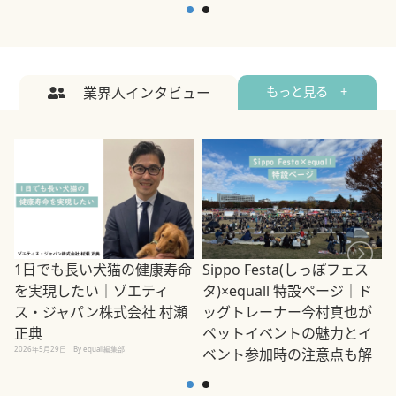
業界人インタビュー
もっと見る +
1日でも長い犬猫の健康寿命
Sippo Festa(しっぽフェス
を実現したい｜ゾエティ
タ)×equall 特設ページ｜ド
ス・ジャパン株式会社 村瀬
ッグトレーナー今村真也が
正典
ペットイベントの魅力とイ
2026年5月29日
By equall編集部
ベント参加時の注意点も解
説
2026年5月12日
By equall編集部
2