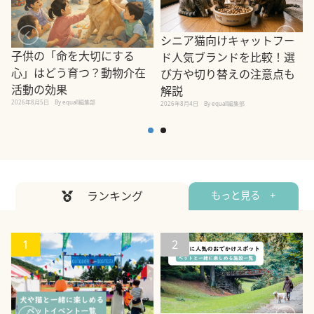
シニア猫向けキャットフー
子供の「命を大切にする
ド人気ブランドを比較！選
心」はどう育つ？動物介在
び方や切り替えの注意点も
活動の効果
解説
2026年8月5日
By equall編集部
2026年8月4日
By equall編集部
2
ランキング
もっと見る +
1
2