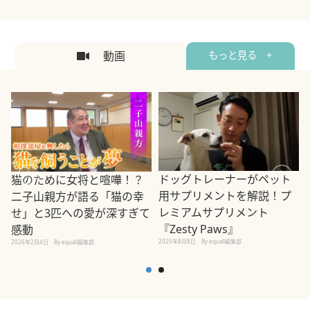
動画
もっと見る +
ドッグトレーナーがペット
猫のために女将と喧嘩！？
用サプリメントを解説！プ
二子山親方が語る「猫の幸
レミアムサプリメント
せ」と3匹への愛が深すぎて
2
『Zesty Paws』
感動
2025年8月8日
By equall編集部
2026年2月4日
By equall編集部