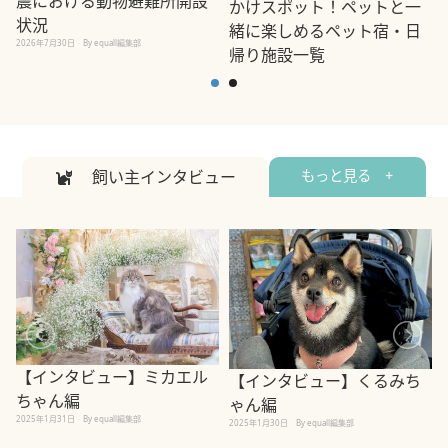
震における動物避難所開設
かけスポット！ペットと一
状況
緒に楽しめるペット宿・日
2026年7月30日
By equall編集部
帰り施設一覧
2
2026年7月7日
By equall編集部
飼い主インタビュー
もっと見る +
【インタビュー】ミカエル
【インタビュー】くるみち
ちゃん編
ゃん編
2025年1月31日
By equall編集部
2
2025年1月30日
By equall編集部