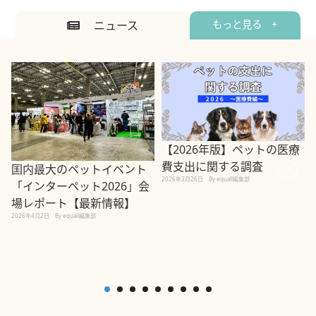
ニュース
もっと見る +
【2026年版】ペットの医療
費支出に関する調査
国内最大のペットイベント
2026年3月26日
By equall編集部
「インターペット2026」会
場レポート【最新情報】
2
2026年4月2日
By equall編集部