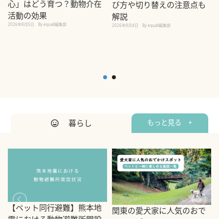
心」はどう育つ？動物介在
び方や切り替えの注意点も
活動の効果
解説
2026年8月5日
By equall編集部
2026年8月4日
By equall編集部
2
暮らし
もっと見る +
【ペット同行避難】熊本地
関東の愛犬家に人気のおで