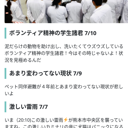
ボランティア精神の学生諸君 7/10
泥だらけの動物を助け出し、洗いたくてウズウズしている
ボランティア精神の学生諸君！今はその時じゃないよ！状
況を見極めるんだ
あまり変わってない現状 7/9
ペット同伴避難が４年前とあまり変わってない現状が悲し
いよ
激しい雷雨 7/7
いま（20:10)この激しい雷雨
が熊本市中央区を襲ってい
ますね。この激しいカミナリの音に犬猫はパニックになる