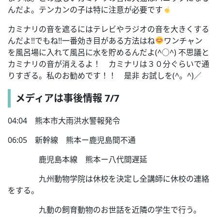
んだよ。テンカンの子は特に注意が必要です
カミナリの音を遮るにはテレビやラジオの音を大きくする
んだよ!!でもね!!一番効き目がある方法はね
ワンチャン
を風呂場に入れて風呂に水を貯めるんだよ(^○^) 不思議と
カミナリの音が消えるよ！ カミナリは３０分ぐらいで通
りすぎる。私のお勧めです！！ 是非 お試しを(^。^)／
メディアは事後情報 7/7
04:04 熊本市大雨洪水警報発令
06:05 新幹線 熊本ー鹿児島間不通
鹿児島本線 熊本ー八代間遅延
九州動物学院は休校を決定し全講師に休校の連絡
をする。
九動の飼育動物のお世話を近隣の学生で行う。