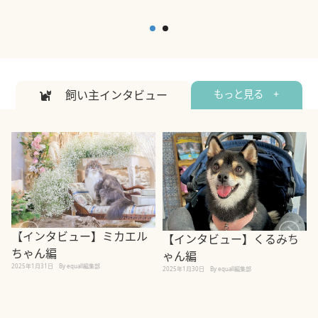
飼い主インタビュー
もっと見る +
【インタビュー】ミカエル
【インタビュー】くるみち
ちゃん編
ゃん編
2025年1月31日
By equall編集部
2
2025年1月30日
By equall編集部