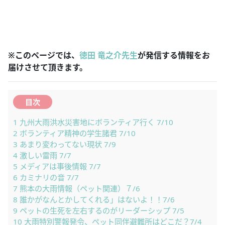
※このページでは、
徳田 竜之介先生
が発信する情報をお
届けさせて頂きます。
目次
1
九州大雨洪水災害地にボランティア行く 7/10
2
ボランティア精神の学生諸君 7/10
3
あまり変わってない現状 7/9
4
激しい雷雨 7/7
5
メディアは事後情報 7/7
6
カミナリの音 7/7
7
熊本の大雨情報（ペット関連）７/6
8
誰かがなんとかしてくれる」はないよ！！7/6
9
ペットの生死を左右するのがリーダーシップ 7/5
10
大雨特別警報発令、ペット同伴避難所はどこだ？7/4