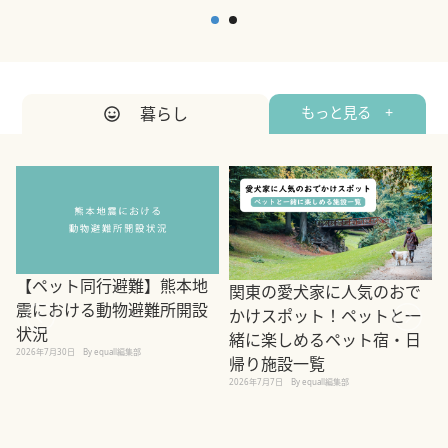
暮らし
もっと見る +
【ペット同行避難】熊本地
関東の愛犬家に人気のおで
震における動物避難所開設
かけスポット！ペットと一
状況
緒に楽しめるペット宿・日
2026年7月30日
By equall編集部
帰り施設一覧
2
2026年7月7日
By equall編集部