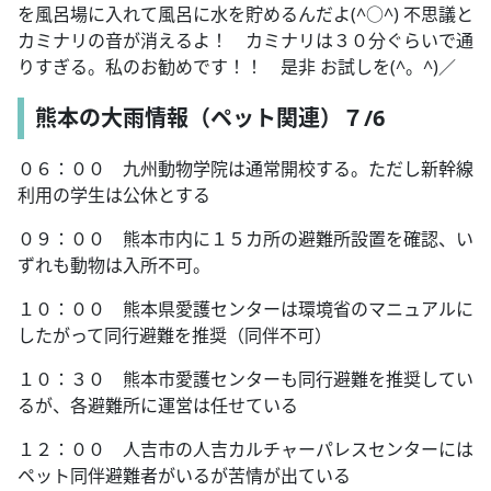
を風呂場に入れて風呂に水を貯めるんだよ(^○^) 不思議と
カミナリの音が消えるよ！ カミナリは３０分ぐらいで通
りすぎる。私のお勧めです！！ 是非 お試しを(^。^)／
熊本の大雨情報（ペット関連）７/6
０６：００ 九州動物学院は通常開校する。ただし新幹線
利用の学生は公休とする
０９：００ 熊本市内に１５カ所の避難所設置を確認、い
ずれも動物は入所不可。
１０：００ 熊本県愛護センターは環境省のマニュアルに
したがって同行避難を推奨（同伴不可）
１０：３０ 熊本市愛護センターも同行避難を推奨してい
るが、各避難所に運営は任せている
１２：００ 人吉市の人吉カルチャーパレスセンターには
ペット同伴避難者がいるが苦情が出ている