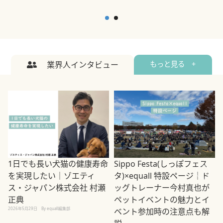
業界人インタビュー
もっと見る +
1日でも長い犬猫の健康寿命
Sippo Festa(しっぽフェス
を実現したい｜ゾエティ
タ)×equall 特設ページ｜ド
ス・ジャパン株式会社 村瀬
ッグトレーナー今村真也が
正典
ペットイベントの魅力とイ
2026年5月29日
By equall編集部
ベント参加時の注意点も解