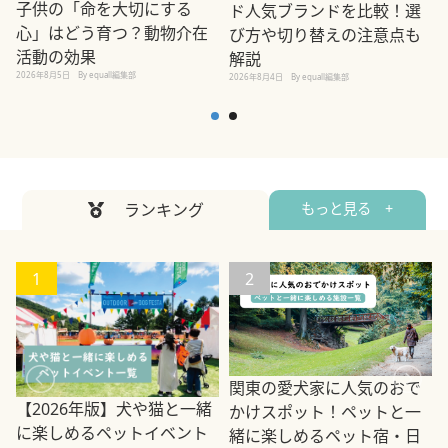
子供の「命を大切にする
ド人気ブランドを比較！選
心」はどう育つ？動物介在
び方や切り替えの注意点も
活動の効果
解説
2026年8月5日
By equall編集部
2026年8月4日
By equall編集部
2
ランキング
もっと見る +
1
2
関東の愛犬家に人気のおで
【2026年版】犬や猫と一緒
かけスポット！ペットと一
に楽しめるペットイベント
緒に楽しめるペット宿・日