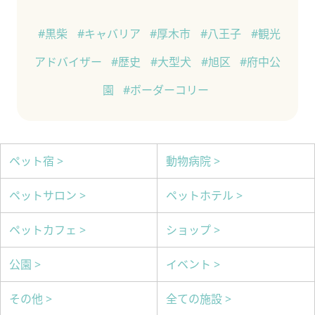
#黒柴
#キャバリア
#厚木市
#八王子
#観光
アドバイザー
#歴史
#大型犬
#旭区
#府中公
園
#ボーダーコリー
ペット宿 >
動物病院 >
ペットサロン >
ペットホテル >
ペットカフェ >
ショップ >
公園 >
イベント >
その他 >
全ての施設 >