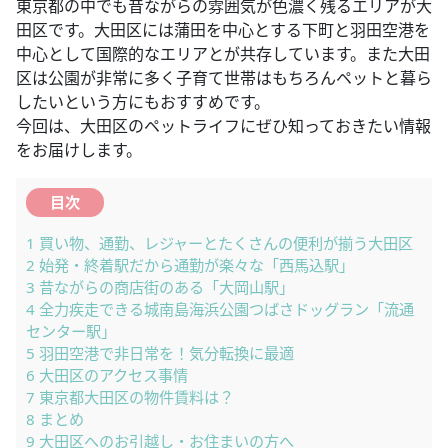
東京都の中でも昔ながらの雰囲気が色濃く残るエリアが大
田区です。大田区には蒲田を中心とする下町と羽田空港を
中心として国際的なエリアとが共存しています。また大田
区は公園が非常に多く子育て世帯はもちろんペットと暮ら
したいという方にもおすすめです。
今回は、大田区のペットライフにぜひ知っておきたい情報
をお届けします。
目次
1
買い物、通勤、レジャーとたくさんの便利が揃う大田区
2
始発・終着駅だから通勤が楽々な「西馬込駅」
3
昔ながらの商店街のある「大岡山駅」
4
全力疾走できる城南島海浜公園つばさドッグラン「流通
センター駅」
5
羽田空港で非日常を！気分転換に最適
6
大田区のアクセス事情
7
東京都大田区の物件賃料は？
8
まとめ
9
大田区へのお引越し・お住まいの方へ