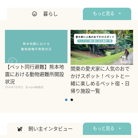
暮らし
もっと見る +
【ペット同行避難】熊本地
関東の愛犬家に人気のおで
震における動物避難所開設
かけスポット！ペットと一
状況
緒に楽しめるペット宿・日
2026年7月30日
By equall編集部
帰り施設一覧
2
2026年7月7日
By equall編集部
飼い主インタビュー
もっと見る +