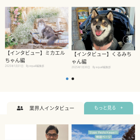
【インタビュー】ミカエル
【インタビュー】くるみち
ちゃん編
ゃん編
2025年1月31日
By equall編集部
2
2025年1月30日
By equall編集部
業界人インタビュー
もっと見る +