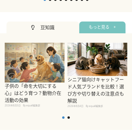
豆知識
もっと見る +
シニア猫向けキャットフー
子供の「命を大切にする
ド人気ブランドを比較！選
心」はどう育つ？動物介在
び方や切り替えの注意点も
活動の効果
解説
2026年8月5日
By equall編集部
2026年8月4日
By equall編集部
2