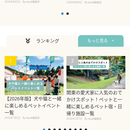
2026年8月5日
By equall編集部
2026年8月4日
By equall編集部
2
ランキング
もっと見る +
1
2
関東の愛犬家に人気のおで
【2026年版】犬や猫と一緒
かけスポット！ペットと一
に楽しめるペットイベント
緒に楽しめるペット宿・日
一覧
帰り施設一覧
2026年7月5日
By equall編集部
2026年7月7日
By equall編集部
2