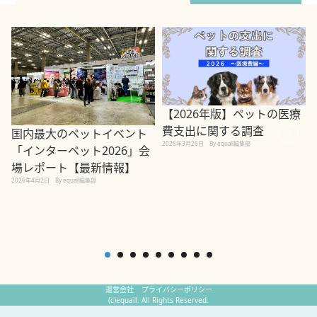
【2026年版】ペットの医療
費支出に関する調査
国内最大のペットイベント
2026年3月26日
By equall編集部
「インターペット2026」会
場レポート【最新情報】
2
2026年4月2日
By equall編集部
運営会社
プライバシーポリシー
(c)equall. All Rights Reserved.