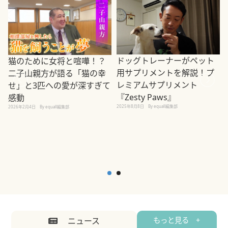
ドッグトレーナーがペット
猫のために女将と喧嘩！？
用サプリメントを解説！プ
二子山親方が語る「猫の幸
レミアムサプリメント
せ」と3匹への愛が深すぎて
2
『Zesty Paws』
感動
2025年8月8日
By equall編集部
2026年2月4日
By equall編集部
ニュース
もっと見る +