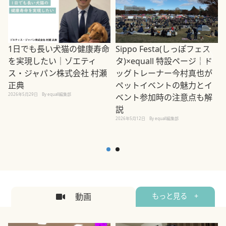
1日でも長い犬猫の健康寿命
Sippo Festa(しっぽフェス
を実現したい｜ゾエティ
タ)×equall 特設ページ｜ド
ス・ジャパン株式会社 村瀬
ッグトレーナー今村真也が
正典
ペットイベントの魅力とイ
2026年5月29日
By equall編集部
ベント参加時の注意点も解
説
2026年5月12日
By equall編集部
2
動画
もっと見る +