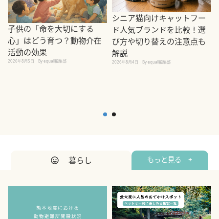
シニア猫向けキャットフー
子供の「命を大切にする
ド人気ブランドを比較！選
心」はどう育つ？動物介在
び方や切り替えの注意点も
活動の効果
解説
2026年8月5日
By equall編集部
2026年8月4日
By equall編集部
2
暮らし
もっと見る +