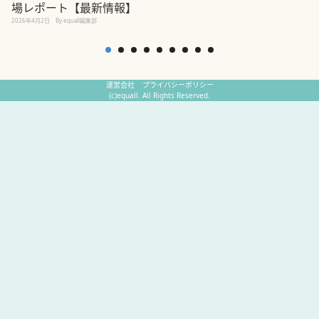
場レポート【最新情報】
2
2026年4月2日
By equall編集部
運営会社
プライバシーポリシー
(c)equall. All Rights Reserved.