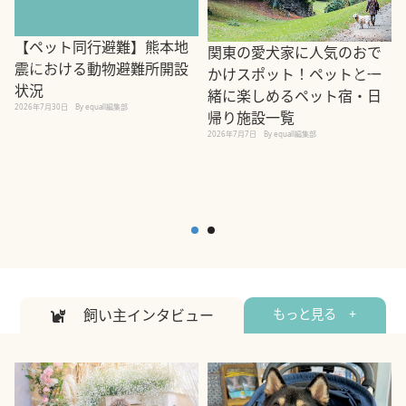
【ペット同行避難】熊本地
関東の愛犬家に人気のおで
震における動物避難所開設
かけスポット！ペットと一
状況
緒に楽しめるペット宿・日
2026年7月30日
By equall編集部
帰り施設一覧
2
2026年7月7日
By equall編集部
飼い主インタビュー
もっと見る +