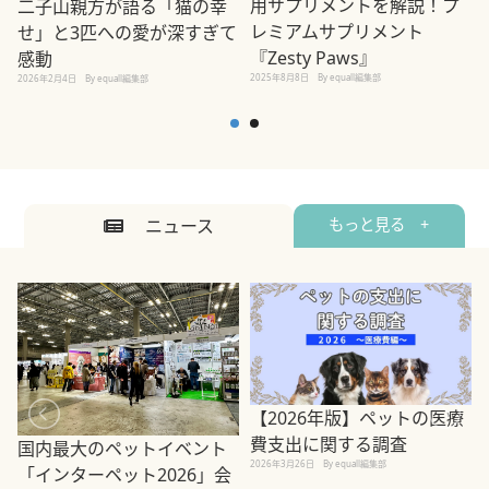
用サプリメントを解説！プ
二子山親方が語る「猫の幸
レミアムサプリメント
せ」と3匹への愛が深すぎて
2
『Zesty Paws』
感動
2025年8月8日
By equall編集部
2026年2月4日
By equall編集部
ニュース
もっと見る +
【2026年版】ペットの医療
費支出に関する調査
国内最大のペットイベント
2026年3月26日
By equall編集部
「インターペット2026」会