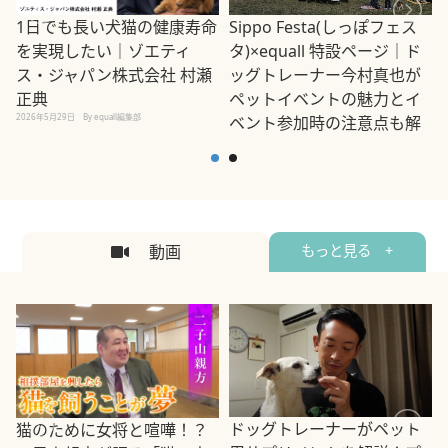
1日でも長い犬猫の健康寿命
Sippo Festa(しっぽフェス
を実現したい｜ゾエティ
タ)×equall 特設ページ｜ド
ス・ジャパン株式会社 村瀬
ッグトレーナー今村真也が
正典
ペットイベントの魅力とイ
2026年5月29日
By equall編集部
ベント参加時の注意点も解
説
2026年5月12日
By equall編集部
2
動画
もっと見る +
ドッグトレーナーがペット
猫のために女将と喧嘩！？