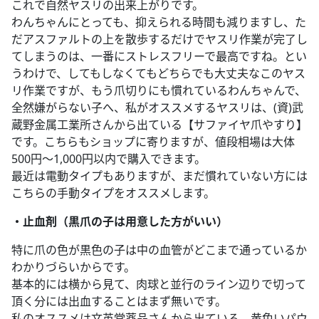
これで自然ヤスリの出来上がりです。
わんちゃんにとっても、抑えられる時間も減りますし、た
だアスファルトの上を散歩するだけでヤスリ作業が完了し
てしまうのは、一番にストレスフリーで最高ですね。とい
うわけで、してもしなくてもどちらでも大丈夫なこのヤス
リ作業ですが、もう爪切りにも慣れているわんちゃんで、
全然嫌がらない子へ、私がオススメするヤスリは、(資)武
蔵野金属工業所さんから出ている【サファイヤ爪やすり】
です。こちらもショップに寄りますが、値段相場は大体
500円〜1,000円以内で購入できます。
最近は電動タイプもありますが、まだ慣れていない方には
こちらの手動タイプをオススメします。
・止血剤（黒爪の子は用意した方がいい）
特に爪の色が黒色の子は中の血管がどこまで通っているか
わかりづらいからです。
基本的には横から見て、肉球と並行のライン辺りで切って
頂く分には出血することはまず無いです。
私のオススメは文英堂薬品さんから出ている、黄色いパウ