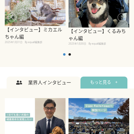
【インタビュー】ミカエル
【インタビュー】くるみち
ちゃん編
ゃん編
2025年1月31日
By equall編集部
2
2025年1月30日
By equall編集部
業界人インタビュー
もっと見る +