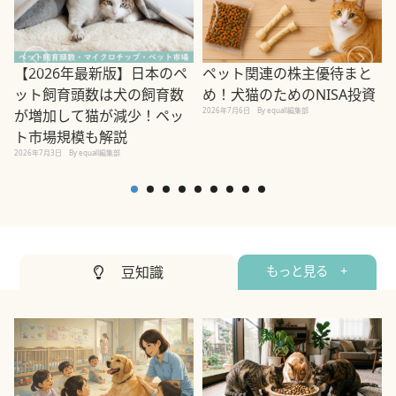
ペット関連の株主優待まと
【2026年最新版】日本のペ
め！犬猫のためのNISA投資
ット飼育頭数は犬の飼育数
2026年7月6日
By equall編集部
が増加して猫が減少！ペッ
2
ト市場規模も解説
2026年7月3日
By equall編集部
豆知識
もっと見る +