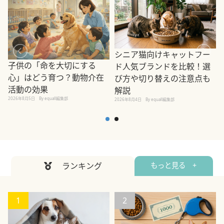
シニア猫向けキャットフー
子供の「命を大切にする
ド人気ブランドを比較！選
心」はどう育つ？動物介在
び方や切り替えの注意点も
活動の効果
解説
2026年8月5日
By equall編集部
2026年8月4日
By equall編集部
2
ランキング
もっと見る +
1
2