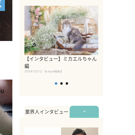
【インタビュー】ミカエルちゃん
【インタビュー
編
2025年1月30日
By equall
2025年1月31日
By equall編集部
業界人インタビュー
+