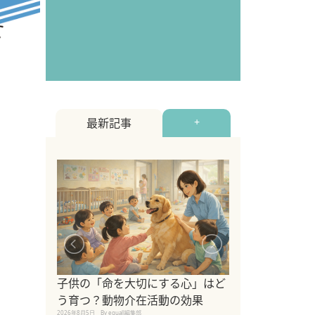
最新記事
+
シニア猫向けキ
ブランドを比較
子供の「命を大切にする心」はど
えの注意点も解
う育つ？動物介在活動の効果
2026年8月4日
By equall編
2026年8月5日
By equall編集部