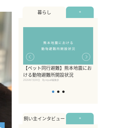
暮らし
+
【ペット同行避難】熊本地震にお
関東の愛犬家に
ける動物避難所開設状況
ポット！ペット
2026年7月30日
By equall編集部
ペット宿・日帰
2026年7月7日
By equall編
飼い主インタビュー
+