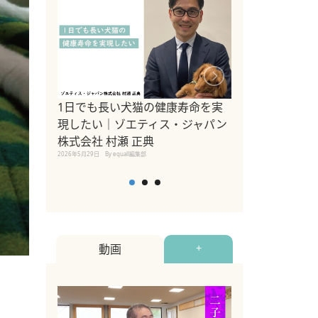
1日でも長い犬猫の健康寿命を実
Sippo Fest
現したい｜ゾエティス・ジャパン
タ)×equall
株式会社 村瀬 正典
レーナー今村真
2026年5月29日
By equall編集部
トの魅力とイベ
点も解説
2026年5月12日
By equall
動画
+