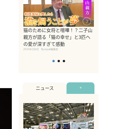
ドッグトレーナ
猫のために女将と喧嘩！？二子山
リメントを解説
親方が語る「猫の幸せ」と3匹へ
リメント『Zest
の愛が深すぎて感動
2025年8月8日
By equall編
2026年2月4日
By equall編集部
ニュース
+