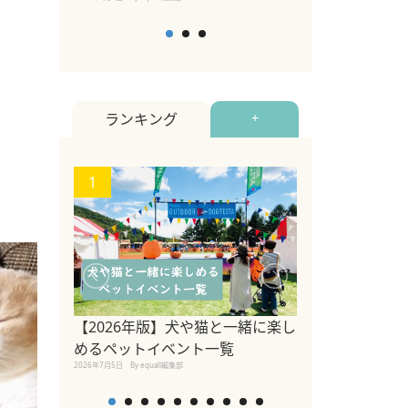
ランキング
+
1
2
関東の愛犬家に
ポット！ペット
【2026年版】犬や猫と一緒に楽し
ペット宿・日帰
めるペットイベント一覧
2026年7月7日
By equall編
2026年7月5日
By equall編集部