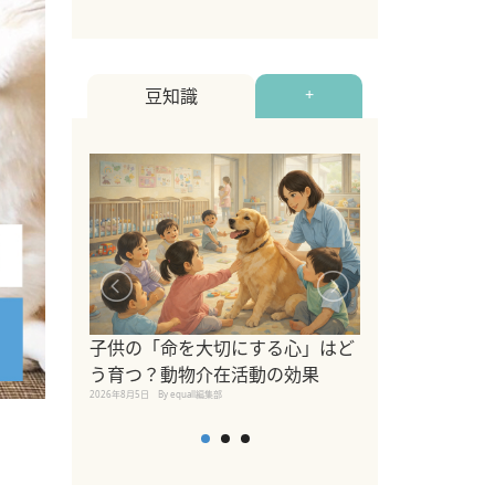
豆知識
+
シニア猫向けキ
ブランドを比較
子供の「命を大切にする心」はど
えの注意点も解
う育つ？動物介在活動の効果
2026年8月4日
By equall編
2026年8月5日
By equall編集部