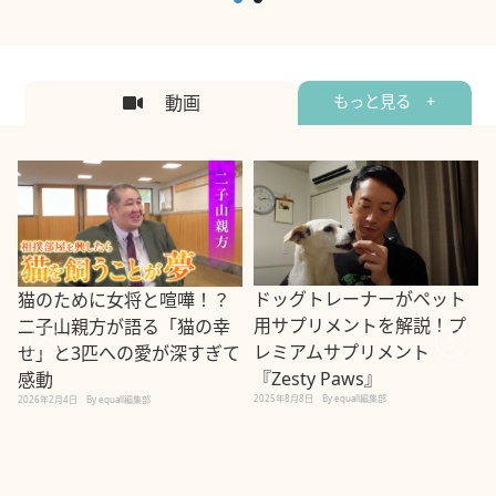
動画
もっと見る +
ドッグトレーナーがペット
猫のために女将と喧嘩！？
用サプリメントを解説！プ
二子山親方が語る「猫の幸
レミアムサプリメント
せ」と3匹への愛が深すぎて
2
『Zesty Paws』
感動
2025年8月8日
By equall編集部
2026年2月4日
By equall編集部