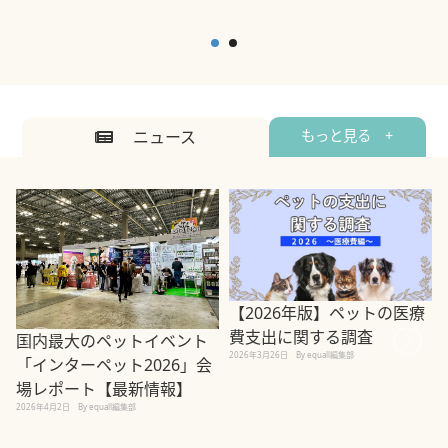
ニュース
もっと見る +
【2026年版】ペットの医療
費支出に関する調査
国内最大のペットイベント
2026年3月26日
By equall編集部
「インターペット2026」会
場レポート【最新情報】
2
2026年4月2日
By equall編集部