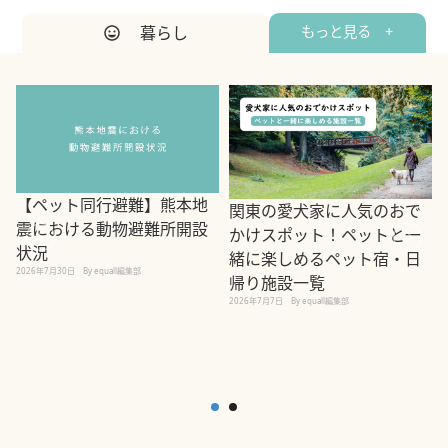
暮らし
もっと見る +
【ペット同行避難】熊本地
関東の愛犬家に人気のおで
震における動物避難所開設
かけスポット！ペットと一
状況
緒に楽しめるペット宿・日
2026年7月30日
By equall編集部
帰り施設一覧
2
2026年7月7日
By equall編集部