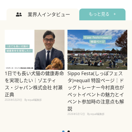
業界人インタビュー
もっと見る +
1日でも長い犬猫の健康寿命
Sippo Festa(しっぽフェス
を実現したい｜ゾエティ
タ)×equall 特設ページ｜ド
ス・ジャパン株式会社 村瀬
ッグトレーナー今村真也が
正典
ペットイベントの魅力とイ
2026年5月29日
By equall編集部
ベント参加時の注意点も解
説
2026年5月12日
By equall編集部
2