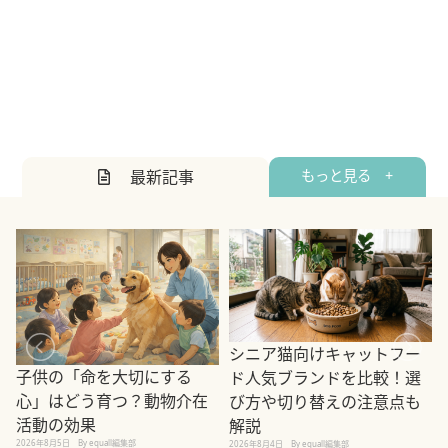
最新記事
もっと見る +
シニア猫向けキャットフー
子供の「命を大切にする
ド人気ブランドを比較！選
心」はどう育つ？動物介在
び方や切り替えの注意点も
活動の効果
解説
2026年8月5日
By equall編集部
2026年8月4日
By equall編集部
2