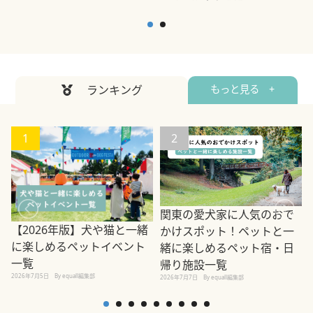
ランキング
もっと見る +
1
2
関東の愛犬家に人気のおで
【2026年版】犬や猫と一緒
かけスポット！ペットと一
に楽しめるペットイベント
緒に楽しめるペット宿・日
一覧
帰り施設一覧
2026年7月5日
By equall編集部
2026年7月7日
By equall編集部
2