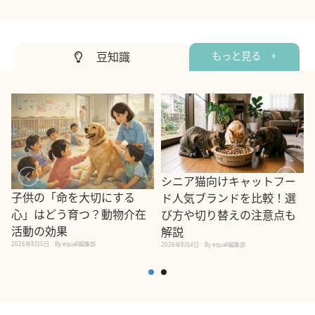
豆知識
もっと見る +
シニア猫向けキャットフー
子供の「命を大切にする
ド人気ブランドを比較！選
心」はどう育つ？動物介在
び方や切り替えの注意点も
活動の効果
解説
2026年8月5日
By equall編集部
2026年8月4日
By equall編集部
2