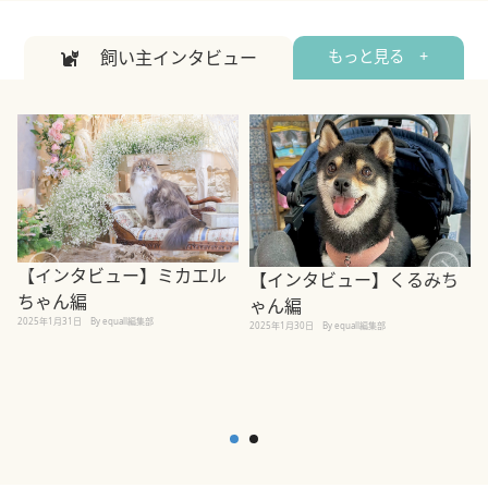
飼い主インタビュー
もっと見る +
【インタビュー】ミカエル
【インタビュー】くるみち
ちゃん編
ゃん編
2025年1月31日
By equall編集部
2
2025年1月30日
By equall編集部