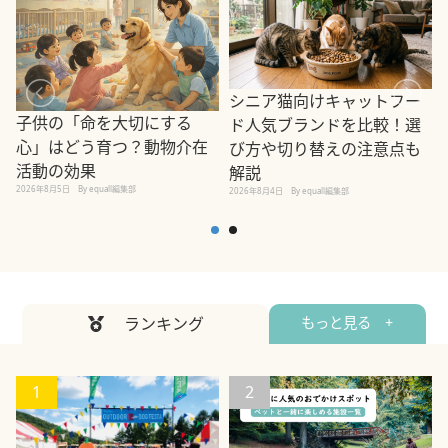
シニア猫向けキャットフー
子供の「命を大切にする
ド人気ブランドを比較！選
心」はどう育つ？動物介在
び方や切り替えの注意点も
活動の効果
解説
2026年8月5日
By equall編集部
2026年8月4日
By equall編集部
2
ランキング
もっと見る +
1
2