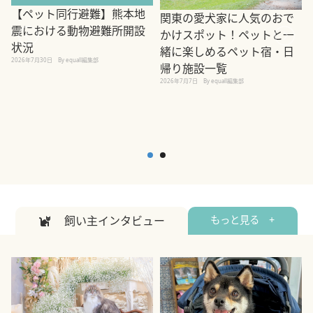
【ペット同行避難】熊本地
関東の愛犬家に人気のおで
震における動物避難所開設
かけスポット！ペットと一
状況
緒に楽しめるペット宿・日
2026年7月30日
By equall編集部
帰り施設一覧
2
2026年7月7日
By equall編集部
飼い主インタビュー
もっと見る +