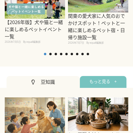
関東の愛犬家に人気のおで
【2026年版】犬や猫と一緒
かけスポット！ペットと一
に楽しめるペットイベント
緒に楽しめるペット宿・日
一覧
帰り施設一覧
2026年7月5日
By equall編集部
2026年7月7日
By equall編集部
2
豆知識
もっと見る +