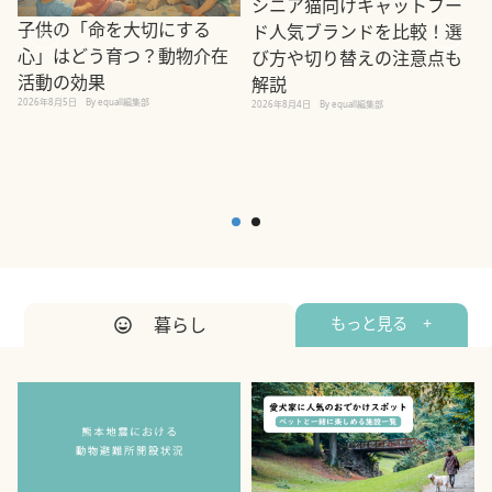
シニア猫向けキャットフー
子供の「命を大切にする
ド人気ブランドを比較！選
心」はどう育つ？動物介在
び方や切り替えの注意点も
活動の効果
解説
2026年8月5日
By equall編集部
2026年8月4日
By equall編集部
2
暮らし
もっと見る +