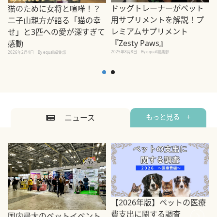
ドッグトレーナーがペット
猫のために女将と喧嘩！？
用サプリメントを解説！プ
二子山親方が語る「猫の幸
レミアムサプリメント
せ」と3匹への愛が深すぎて
2
『Zesty Paws』
感動
2025年8月8日
By equall編集部
2026年2月4日
By equall編集部
ニュース
もっと見る +
【2026年版】ペットの医療
費支出に関する調査
国内最大のペットイベント