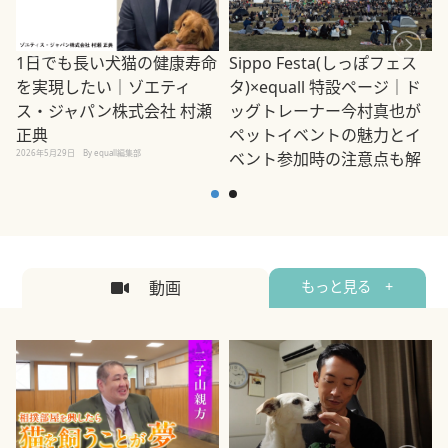
1日でも長い犬猫の健康寿命
Sippo Festa(しっぽフェス
を実現したい｜ゾエティ
タ)×equall 特設ページ｜ド
ス・ジャパン株式会社 村瀬
ッグトレーナー今村真也が
正典
ペットイベントの魅力とイ
2026年5月29日
By equall編集部
ベント参加時の注意点も解
説
2026年5月12日
By equall編集部
2
動画
もっと見る +