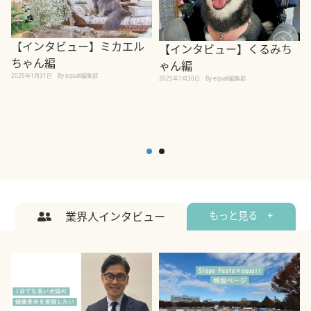
【インタビュー】ミカエル
【インタビュー】くるみち
ちゃん編
ゃん編
2025年1月31日
By equall編集部
2
2025年1月30日
By equall編集部
業界人インタビュー
もっと見る +