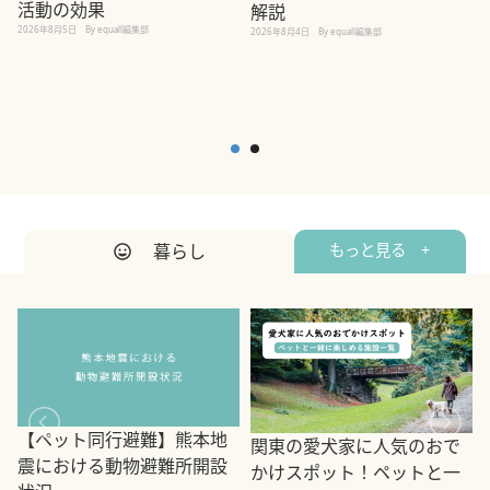
活動の効果
解説
2026年8月5日
By equall編集部
2026年8月4日
By equall編集部
2
暮らし
もっと見る +
【ペット同行避難】熊本地
関東の愛犬家に人気のおで
震における動物避難所開設
かけスポット！ペットと一