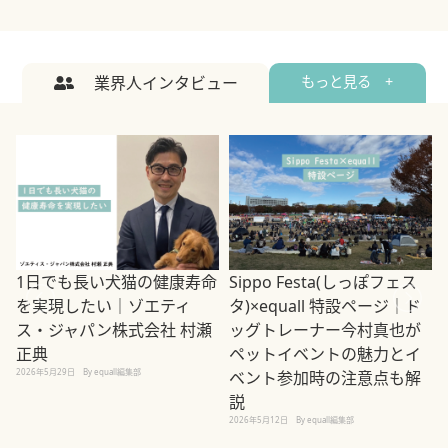
業界人インタビュー
もっと見る +
1日でも長い犬猫の健康寿命
Sippo Festa(しっぽフェス
を実現したい｜ゾエティ
タ)×equall 特設ページ｜ド
ス・ジャパン株式会社 村瀬
ッグトレーナー今村真也が
正典
ペットイベントの魅力とイ
2026年5月29日
By equall編集部
ベント参加時の注意点も解
説
2026年5月12日
By equall編集部
2