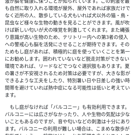
激が脳を健康に保つことが知られています。この刺激を最
も自然に取り入れる環境が屋外、屋外であれば家族だけで
なく近所の人、散歩している犬もいれば犬以外の猫・鳥・
昆虫など様々な生物の動きを見ることができます。風が吹
けば新しい匂いが犬の嗅覚を刺激してくれます。また縄張
り意識が高い生物のため、テリトリー内への第3者の侵入
への警戒心も脳を活発にさせることが期待できます。その
ためもし庭があれば、積極的に庭を使っていくことを第一
にお勧めします。囲われていないなど脱走対策ができない
環境であれば、リードなどでつなぐ選択肢もあります。夏
の暑さが不安視されるため対策は必要ですが、大きな影が
できるような工夫をしたり、特別暑い日や日差しの強い時
間帯を避けていれば熱中症になる可能性は低いと考えてい
ます。
もし庭がなければ「バルコニー」も有効利用できます。
バルコニーには広さがなかったり、人や生物の気配は少な
いこともあるのですが、音や匂いなどの刺激は十分にあり
ます。バルコニーの利用が難しい場合は、こまめな散歩が