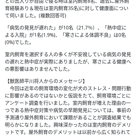
との出入りが自由で寝る時は室内飼育8名、過去に屋外飼
育経験あり＆現在は室内飼育35名)に対して健康面につい
て伺いました。(複数回答可)
「病気の発見が遅れた」が10名（21.7％）、「熱中症に
よる入院」が1名(1.9%)、「寒さによる体調不良」は0名
(0%)でした。
室内飼育を選択する人の多くが不安視している病気の発見
の遅れと熱中症が実際にありましたが、寒さによる健康へ
の悪影響はありませんでした。
【獣医師平川将人からのメッセージ】
今回は近年の飼育環境の変化が犬のストレス・問題行動
に影響があるのではないかと仮説をたて、飼育環境ごとに
アンケート調査を行いました。室内飼育が増えた理由の一
つである熱中症対策や病気の早期発見については、事前の
予測通り屋外飼育において課題があることが調査結果でも
明らかになりました。興味深かったのは室内飼育のデメリ
ットです。屋外飼育のデメリットは以前から広く知られて