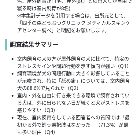
名、屋外飼育が11名、屋外(庭）との出入りが自由で
寝る時は室内飼育が8名)
※本集計データを引用する場合は、出所元として、
「四季の森どうぶつクリニック メディカルスキンケ
アセンター調べ」と明記をお願いします。
調査結果サマリー
室内飼育の犬の方が屋外飼育の犬に比べて、特定の
ストレスサインや問題行動を示す傾向が強い（Q1）
飼育環境が犬の問題行動に大きく影響していること
が示唆され、特に「舐め癖」については、室内飼育
犬の88.6%で見られた（Q2）
室内・外を自由に行き来できる環境で飼育されてい
る犬は、外に出られない日が続くと犬がストレスを
感じやすい（Q3）
現在、室内飼育をしている回答者への質問では「最
初から外で飼う選択肢はなかった」（71.3%）が最
も多い理由（Q4）