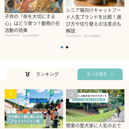
シニア猫向けキャットフー
子供の「命を大切にする
ド人気ブランドを比較！選
心」はどう育つ？動物介在
び方や切り替えの注意点も
活動の効果
解説
2026年8月5日
By equall編集部
2026年8月4日
By equall編集部
2
ランキング
もっと見る +
1
2
関東の愛犬家に人気のおで