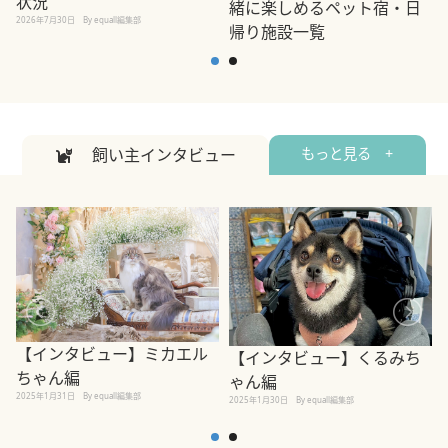
状況
緒に楽しめるペット宿・日
2026年7月30日
By equall編集部
帰り施設一覧
2
2026年7月7日
By equall編集部
飼い主インタビュー
もっと見る +
【インタビュー】ミカエル
【インタビュー】くるみち
ちゃん編
ゃん編
2025年1月31日
By equall編集部
2
2025年1月30日
By equall編集部