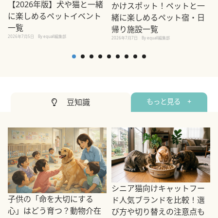
【2026年版】犬や猫と一緒
かけスポット！ペットと一
に楽しめるペットイベント
緒に楽しめるペット宿・日
一覧
帰り施設一覧
2026年7月5日
By equall編集部
2026年7月7日
By equall編集部
2
豆知識
もっと見る +
シニア猫向けキャットフー
子供の「命を大切にする
ド人気ブランドを比較！選
心」はどう育つ？動物介在
び方や切り替えの注意点も