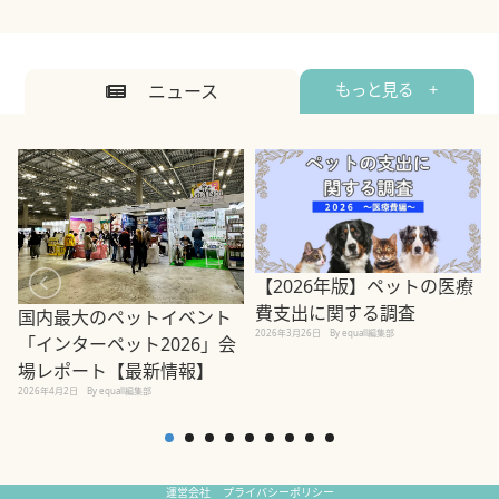
ニュース
もっと見る +
【2026年版】ペットの医療
費支出に関する調査
国内最大のペットイベント
2026年3月26日
By equall編集部
「インターペット2026」会
場レポート【最新情報】
2
2026年4月2日
By equall編集部
運営会社
プライバシーポリシー