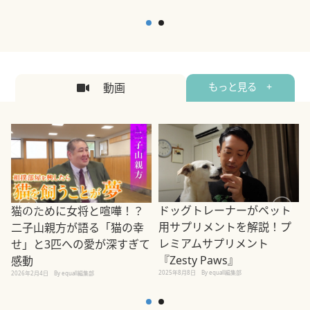
動画
もっと見る +
ドッグトレーナーがペット
猫のために女将と喧嘩！？
用サプリメントを解説！プ
二子山親方が語る「猫の幸
レミアムサプリメント
せ」と3匹への愛が深すぎて
2
『Zesty Paws』
感動
2025年8月8日
By equall編集部
2026年2月4日
By equall編集部