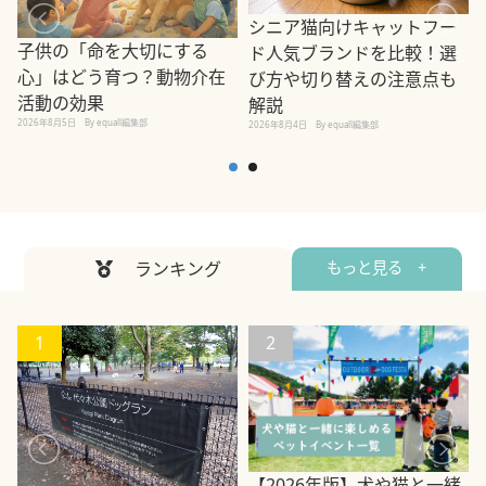
シニア猫向けキャットフー
子供の「命を大切にする
ド人気ブランドを比較！選
心」はどう育つ？動物介在
び方や切り替えの注意点も
活動の効果
解説
2026年8月5日
By equall編集部
2026年8月4日
By equall編集部
2
ランキング
もっと見る +
1
2
【2026年版】犬や猫と一緒