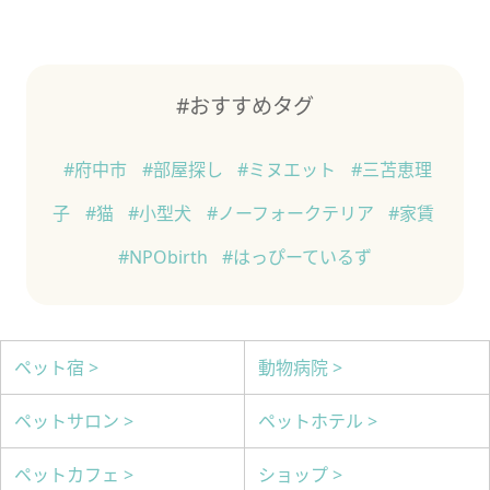
#おすすめタグ
#府中市
#部屋探し
#ミヌエット
#三苫恵理
子
#猫
#小型犬
#ノーフォークテリア
#家賃
#NPObirth
#はっぴーているず
ペット宿 >
動物病院 >
ペットサロン >
ペットホテル >
ペットカフェ >
ショップ >