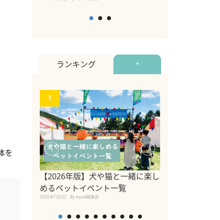
ランキング
+
1
2
体を
【2026年版】犬や猫と一緒に楽し
トイプードルの
めるペットイベント一覧
い方・毛色・歴
2026年7月5日
By equall編集部
説【犬種】
2025年11月18日
By equal