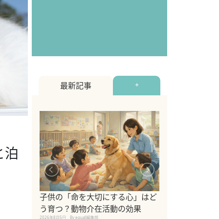
最新記事
+
と泊
シニア猫向けキ
ブランドを比較
子供の「命を大切にする心」はど
えの注意点も解
う育つ？動物介在活動の効果
2026年8月4日
By equall編
2026年8月5日
By equall編集部