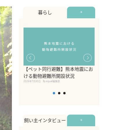
暮らし
+
【ペット同行避難】熊本地震にお
関東の愛犬家に
ける動物避難所開設状況
ポット！ペット
2026年7月30日
By equall編集部
ペット宿・日帰
2026年7月7日
By equall編
飼い主インタビュー
+