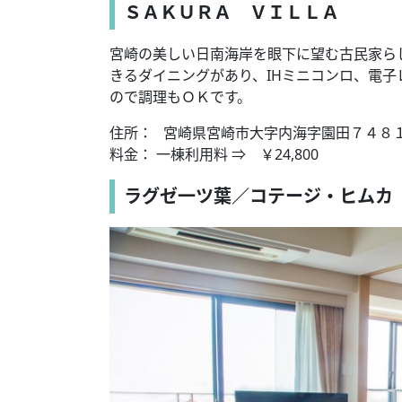
ＳＡＫＵＲＡ ＶＩＬＬＡ
宮崎の美しい日南海岸を眼下に望む古民家ら
きるダイニングがあり、IHミニコンロ、電
ので調理もＯＫです。
住所： 宮崎県宮崎市大字内海字園田７４８
料金： 一棟利用料 ⇒ ￥24,800
ラグゼ一ツ葉／コテージ・ヒムカ