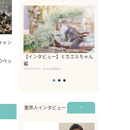
キャン
【インタビュー】ミカエルちゃん
【インタビュー
のペッ
編
2025年1月30日
By equall
2025年1月31日
By equall編集部
業界人インタビュー
+