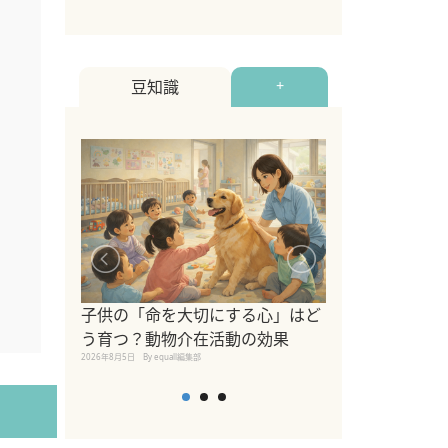
豆知識
+
シニア猫向けキ
ブランドを比較
子供の「命を大切にする心」はど
えの注意点も解
う育つ？動物介在活動の効果
2026年8月4日
By equall編
2026年8月5日
By equall編集部