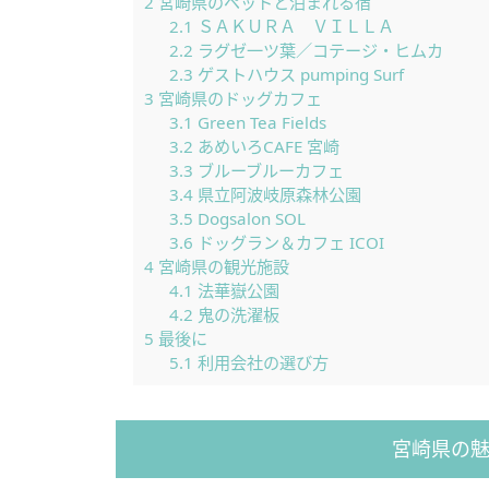
2
宮崎県のペットと泊まれる宿
2.1
ＳＡＫＵＲＡ ＶＩＬＬＡ
2.2
ラグゼ一ツ葉／コテージ・ヒムカ
2.3
ゲストハウス pumping Surf
3
宮崎県のドッグカフェ
3.1
Green Tea Fields
3.2
あめいろCAFE 宮崎
3.3
ブルーブルーカフェ
3.4
県立阿波岐原森林公園
3.5
Dogsalon SOL
3.6
ドッグラン＆カフェ ICOI
4
宮崎県の観光施設
4.1
法華嶽公園
4.2
鬼の洗濯板
5
最後に
5.1
利用会社の選び方
宮崎県の