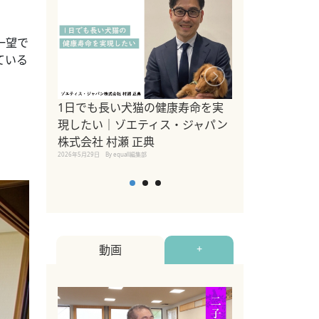
一望で
ている
1日でも長い犬猫の健康寿命を実
Sippo Fest
現したい｜ゾエティス・ジャパン
タ)×equall
株式会社 村瀬 正典
レーナー今村真
2026年5月29日
By equall編集部
トの魅力とイベ
点も解説
2026年5月12日
By equall
動画
+