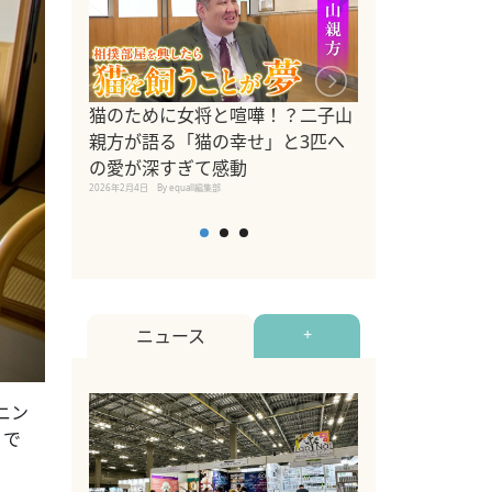
ドッグトレーナ
猫のために女将と喧嘩！？二子山
リメントを解説
親方が語る「猫の幸せ」と3匹へ
リメント『Zest
の愛が深すぎて感動
2025年8月8日
By equall編
2026年2月4日
By equall編集部
ニュース
+
ニン
リで