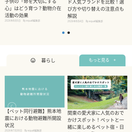
子供の「命を大切にする
ド人気ブランドを比較！選
心」はどう育つ？動物介在
び方や切り替えの注意点も
活動の効果
解説
2026年8月5日
By equall編集部
2026年8月4日
By equall編集部
2
暮らし
もっと見る +
【ペット同行避難】熊本地
関東の愛犬家に人気のおで
震における動物避難所開設
かけスポット！ペットと一
状況
緒に楽しめるペット宿・日
2026年7月30日
By equall編集部