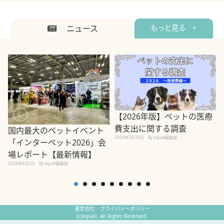
ニュース
もっと見る +
【2026年版】ペットの医療
費支出に関する調査
国内最大のペットイベント
2026年3月26日
By equall編集部
「インターペット2026」会
場レポート【最新情報】
2
2026年4月2日
By equall編集部
運営会社
プライバシーポリシー
(c)equall. All Rights Reserved.