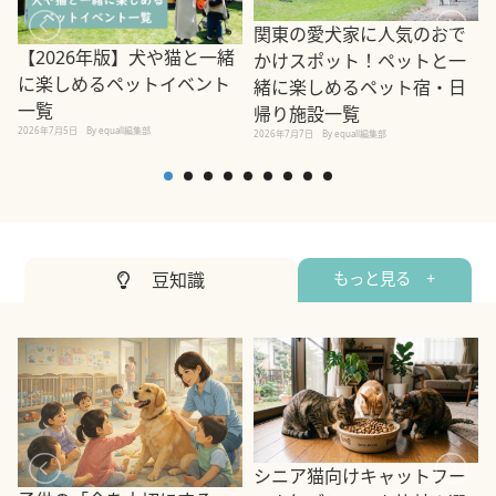
関東の愛犬家に人気のおで
【2026年版】犬や猫と一緒
かけスポット！ペットと一
に楽しめるペットイベント
緒に楽しめるペット宿・日
一覧
帰り施設一覧
2026年7月5日
By equall編集部
2026年7月7日
By equall編集部
2
豆知識
もっと見る +
シニア猫向けキャットフー