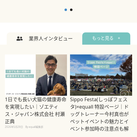
業界人インタビュー
もっと見る +
1日でも長い犬猫の健康寿命
Sippo Festa(しっぽフェス
を実現したい｜ゾエティ
タ)×equall 特設ページ｜ド
ス・ジャパン株式会社 村瀬
ッグトレーナー今村真也が
正典
ペットイベントの魅力とイ
2026年5月29日
By equall編集部
ベント参加時の注意点も解
説