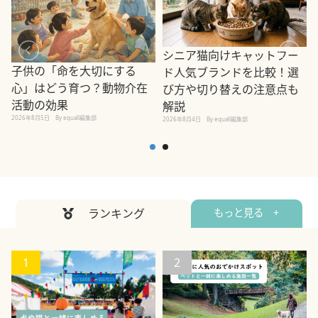
シニア猫向けキャットフー
子供の「命を大切にする
ド人気ブランドを比較！選
心」はどう育つ？動物介在
び方や切り替えの注意点も
活動の効果
解説
2026年8月5日
By equall編集部
2026年8月4日
By equall編集部
2
ランキング
もっと見る +
1
2