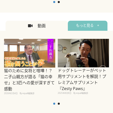
2026年5月12日
By equall編集部
2
動画
もっと見る +
ドッグトレーナーがペット
猫のために女将と喧嘩！？
用サプリメントを解説！プ
二子山親方が語る「猫の幸
レミアムサプリメント
せ」と3匹への愛が深すぎて
2
『Zesty Paws』
感動
2025年8月8日
By equall編集部
2026年2月4日
By equall編集部