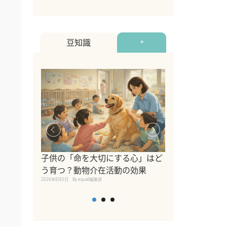
豆知識
+
シニア猫向けキ
ブランドを比較
子供の「命を大切にする心」はど
えの注意点も解
う育つ？動物介在活動の効果
2026年8月4日
By equall編
2026年8月5日
By equall編集部