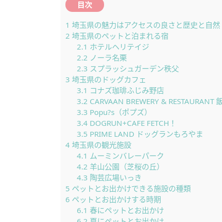
目次
1
埼玉県の魅力はアクセスの良さと歴史と自然
2
埼玉県のペットと泊まれる宿
2.1
ホテルヘリテイジ
2.2
ノーラ名栗
2.3
スプラッシュガーデン秩父
3
埼玉県のドッグカフェ
3.1
コナズ珈琲ふじみ野店
3.2
CARVAAN BREWERY & RESTAURANT
3.3
Popu?s（ポプズ）
3.4
DOGRUN+CAFE FETCH！
3.5
PRIME LAND ドッグランもろやま
4
埼玉県の観光施設
4.1
ムーミンバレーパーク
4.2
羊山公園（芝桜の丘）
4.3
陶芸広場いっき
5
ペットとお出かけできる施設の種類
6
ペットとお出かけする時期
6.1
春にペットとお出かけ
6.2
夏にペットとお出かけ