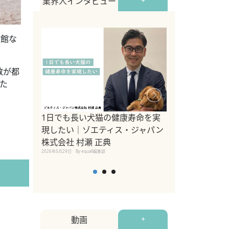
業界人インタビュー
+
書館な
数が都
た
1日でも長い犬猫の健康寿命を実
Sippo Fest
現したい｜ゾエティス・ジャパン
タ)×equall
株式会社 村瀬 正典
レーナー今村真
2026年5月29日
By equall編集部
トの魅力とイベ
点も解説
2026年5月12日
By equall
動画
+