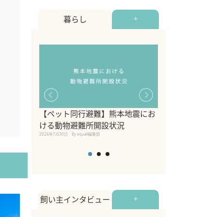
暮らし
+
【ペット同行避難】熊本地震にお
関東の愛犬家に
ける動物避難所開設状況
ポット！ペット
2026年7月30日
By equall編集部
ペット宿・日帰
2026年7月7日
By equall編
飼い主インタビュー
+