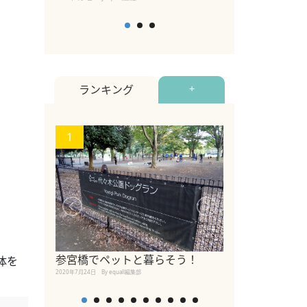
ランキング
+
1
2
【2026年版
参宮橋でペットと暮らそう！
体を
めるペットイベ
2020年7月24日
By equall編集部
2026年7月5日
By equall編