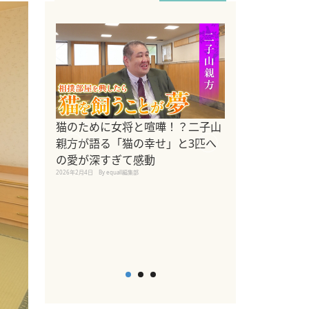
ドッグトレーナ
猫のために女将と喧嘩！？二子山
リメントを解説
親方が語る「猫の幸せ」と3匹へ
リメント『Zest
の愛が深すぎて感動
2025年8月8日
By equall編
2026年2月4日
By equall編集部