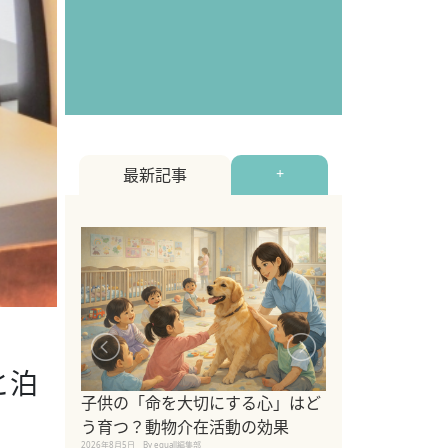
最新記事
+
と泊
シニア猫向けキ
ブランドを比較
子供の「命を大切にする心」はど
えの注意点も解
う育つ？動物介在活動の効果
2026年8月4日
By equall編
2026年8月5日
By equall編集部