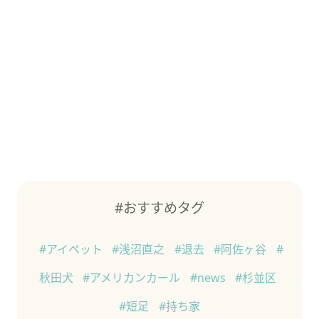
#おすすめタグ
#アイペット
#浅沼直之
#退去
#阿佐ヶ谷
#
秋田犬
#アメリカンカール
#news
#杉並区
#短足
#持ち家