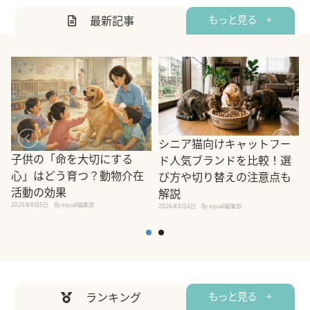
最新記事
もっと見る +
シニア猫向けキャットフー
子供の「命を大切にする
ド人気ブランドを比較！選
心」はどう育つ？動物介在
び方や切り替えの注意点も
活動の効果
解説
2026年8月5日
By equall編集部
2026年8月4日
By equall編集部
2
ランキング
もっと見る +