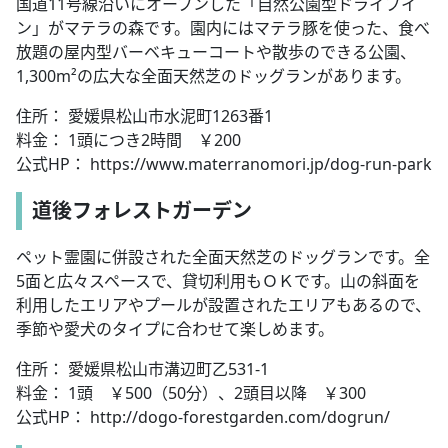
国道11号線沿いにオープンした「自然公園型ドライブイ
ン」がマテラの森です。園内にはマテラ豚を使った、食べ
放題の屋内型バーベキューコートや散歩のできる公園、
1,300m²の広大な全面天然芝のドッグランがあります。
住所： 愛媛県松山市水泥町1263番1
料金： 1頭につき2時間 ￥200
公式HP： https://www.materranomori.jp/dog-run-park
道後フォレストガーデン
ペット霊園に併設された全面天然芝のドッグランです。全
5面と広々スペースで、貸切利用もＯＫです。山の斜面を
利用したエリアやプールが設置されたエリアもあるので、
季節や愛犬のタイプに合わせて楽しめます。
住所： 愛媛県松山市溝辺町乙531-1
料金： 1頭 ￥500（50分）、2頭目以降 ￥300
公式HP： http://dogo-forestgarden.com/dogrun/