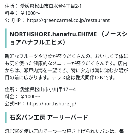
住所： 愛媛県松山市白水台4丁目2-1
料金： ￥1000～
公式HP： https://greencarmel.co.jp/restaurant
NORTHSHORE.hanafru.EHIME （ノースシ
ョアハナフルエヒメ）
新鮮なフルーツや野菜が盛りだくさんの、おいしくて体に
も気を使った健康的なメニューが盛りだくさんです。店内
からは、瀬戸内海を一望でき、特に夕方は海に沈む夕陽が
目の前に広がります。テラス席は愛犬同伴ＯＫです。
住所： 愛媛県松山市小川甲17ー4
料金： ￥1000～
公式HP： https://northshore.jp/
石窯パン工房 アーリーバード
溶岩窯を使い店内で一つ一つ焼き上げられたパンは、毎