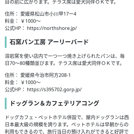
目の前に広がります。テラス席は愛犬同伴ＯＫです。
住所： 愛媛県松山市小川甲17ー4
料金： ￥1000～
公式HP： https://northshore.jp/
石窯パン工房 アーリーバード
溶岩窯を使い店内で一つ一つ焼き上げられたパンは、毎
日70～80種類並びます。テラス席は愛犬同伴ＯＫです。
住所： 愛媛県今治市阿方208-1
料金： ￥1000～
公式HP： https://s395702.gorp.jp/
ドッグラン＆カフェテリアコング
ドッグカフェ・ペットホテル併設で、屋内ドッグランは西
日本最大級の規模を誇ります。ペットホテルは早朝からの
利用もできるので、旅行当日の預け入れができると好評で