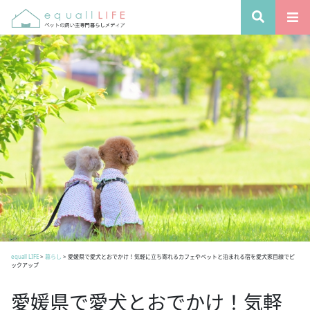
equall LIFE
>
暮らし
>
愛媛県で愛犬とおでかけ！気軽に立ち寄れるカフェやペットと泊まれる宿を愛犬家目線でピ
ックアップ
愛媛県で愛犬とおでかけ！気軽