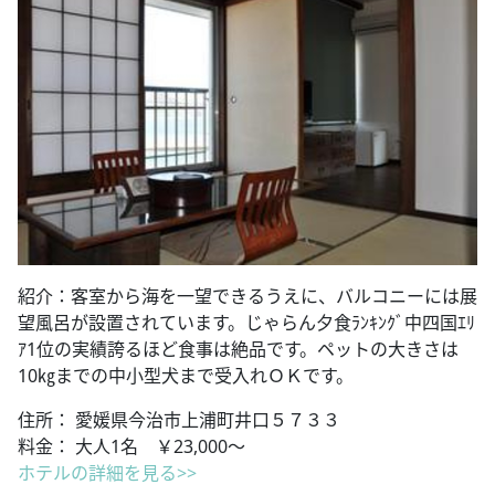
紹介：客室から海を一望できるうえに、バルコニーには展
望風呂が設置されています。じゃらん夕食ﾗﾝｷﾝｸﾞ中四国ｴﾘ
ｱ1位の実績誇るほど食事は絶品です。ペットの大きさは
10㎏までの中小型犬まで受入れＯＫです。
住所： 愛媛県今治市上浦町井口５７３３
料金： 大人1名 ￥23,000～
ホテルの詳細を見る>>