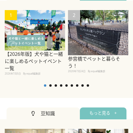
1
2
【2026年版】犬や猫と一緒
参宮橋でペットと暮らそ
に楽しめるペットイベント
う！
一覧
2020年7月24日
By equall編集部
2026年7月5日
By equall編集部
2
豆知識
もっと見る +