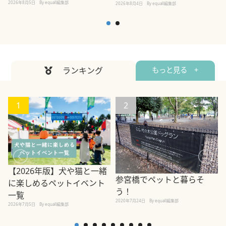
2026年8月5日
By equall編集部
2026年8月4日
By equall編集部
2
ランキング
もっと見る +
1
2
【2026年版】犬や猫と一緒
参宮橋でペットと暮らそ
に楽しめるペットイベント
う！
一覧
2020年7月24日
By equall編集部
2026年7月5日
By equall編集部
2