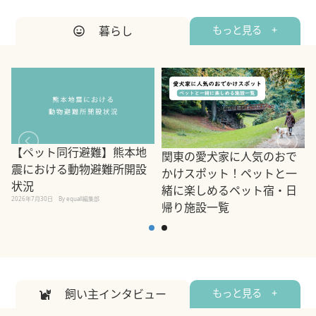
暮らし
もっと見る +
【ペット同行避難】熊本地
関東の愛犬家に人気のおで
震における動物避難所開設
かけスポット！ペットと一
状況
緒に楽しめるペット宿・日
2026年7月30日
By equall編集部
帰り施設一覧
2
2026年7月7日
By equall編集部
飼い主インタビュー
もっと見る +