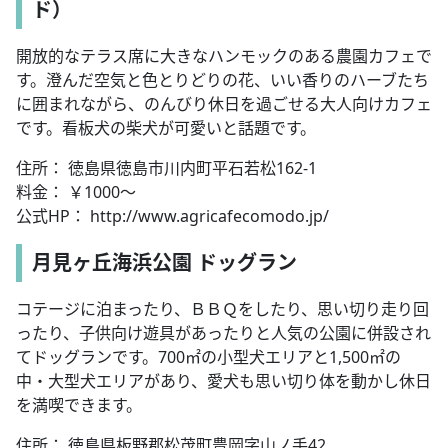
ド）
開放的なテラス席に大きなハンモックのある農園カフェで
す。澄んだ空気と色とりどりの花、いい香りのハーブたち
に囲まれながら、のんびり休日を過ごせる大人向けカフェ
です。看板犬の柴犬が可愛いと話題です。
住所： 徳島県徳島市川内町平石若松162-1
料金： ￥1000～
公式HP： http://www.agricafecomodo.jp/
月見ヶ丘海浜公園 ドッグラン
コテージに泊まったり、ＢＢＱをしたり、思い切り走り回
ったり、子供向け遊具があったりと人気の公園に併設され
てドッグランです。700㎡の小型犬エリアと1,500㎡の
中・大型犬エリアがあり、愛犬も思い切り体を動かし休日
を満喫できます。
住所： 徳島県板野郡松茂町豊岡字山ノ手42