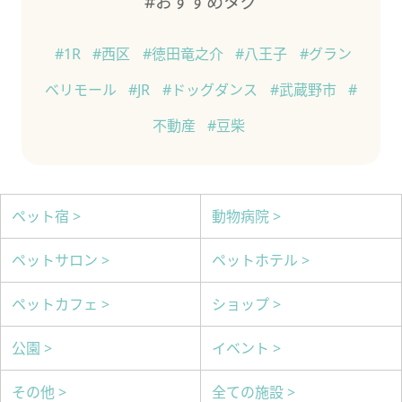
#おすすめタグ
#1R
#西区
#徳田竜之介
#八王子
#グラン
ベリモール
#JR
#ドッグダンス
#武蔵野市
#
不動産
#豆柴
ペット宿 >
動物病院 >
ペットサロン >
ペットホテル >
ペットカフェ >
ショップ >
公園 >
イベント >
その他 >
全ての施設 >