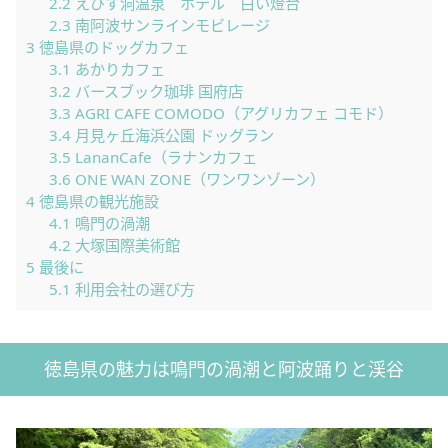
2.2
えびす洞温泉 ホテル 白い燈台
2.3
南阿波サンラインモビレージ
3
徳島県のドッグカフェ
3.1
あかりカフェ
3.2
バースブック珈琲 国府店
3.3
AGRI CAFE COMODO（アグリカフェ コモド）
3.4
月見ヶ丘海浜公園 ドッグラン
3.5
LananCafe（ラナンカフェ
3.6
ONE WAN ZONE（ワンワンゾーン）
4
徳島県の観光施設
4.1
鳴門の渦潮
4.2
大塚国際美術館
5
最後に
5.1
利用会社の選び方
徳島県の魅力は鳴門の渦潮と阿波踊りと渓谷