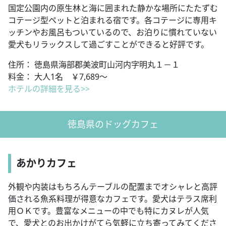
国定公園内の原生林と海に囲まれた静かな場所にたたずむ
コテージ型ペットと泊まれる宿です。各コテージに専用キ
ッチンやお風呂もついているので、お泊りに慣れていない
愛犬もリラックスして過ごすことができると好評です。
住所： 徳島県海部郡美波町山河内字明丸１－１
料金： 大人1名 ￥7,689～
ホテルの詳細を見る>>
徳島県のドッグカフェ
あかりカフェ
外観や内装はもちろんテーブルの配置までオシャレと高評
価される魚系料理が得意なカフェです。愛犬はテラス席利
用ＯＫです。豊富なメニューの中でも特にカヌレが人気
で、愛犬とのお出かけがてら気軽に立ち寄ってみてくださ