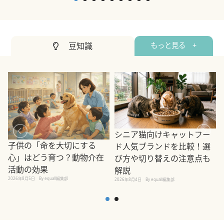
豆知識
もっと見る +
シニア猫向けキャットフー
子供の「命を大切にする
ド人気ブランドを比較！選
心」はどう育つ？動物介在
び方や切り替えの注意点も
活動の効果
解説
2026年8月5日
By equall編集部
2026年8月4日
By equall編集部
2