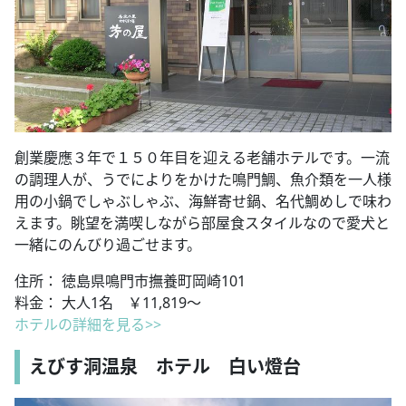
創業慶應３年で１５０年目を迎える老舗ホテルです。一流
の調理人が、うでによりをかけた鳴門鯛、魚介類を一人様
用の小鍋でしゃぶしゃぶ、海鮮寄せ鍋、名代鯛めしで味わ
えます。眺望を満喫しながら部屋食スタイルなので愛犬と
一緒にのんびり過ごせます。
住所： 徳島県鳴門市撫養町岡崎101
料金： 大人1名 ￥11,819～
ホテルの詳細を見る>>
えびす洞温泉 ホテル 白い燈台