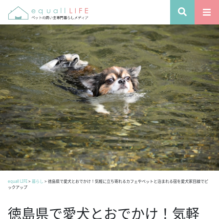
equall LIFE
>
暮らし
>
徳島県で愛犬とおでかけ！気軽に立ち寄れるカフェやペットと泊まれる宿を愛犬家目線でピ
ックアップ
徳島県で愛犬とおでかけ！気軽