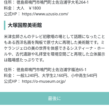
住所： 徳島県鳴門市鳴門町土佐泊浦字大毛264-1
料金： 大人 ￥1800
公式HP： https://www.uzusio.com/
大塚国際美術館
米津玄師さんのテレビ初歌唱の場として話題になったこと
もある西洋名画を陶板で原寸大に再現した美術館です。ミ
ケランジェロの美の世界を体感できるシスティーナ・ホー
ルや、古代遺跡や礼拝堂を環境空間ごと再現した立体展示
は臨場感たっぷりです。
住所： 徳島県鳴門市鳴門町土佐泊浦字福池65-1
料金： 一般3,240円、大学生2,160円、小中高生540円
公式HP： https://o-museum.or.jp/
最後に