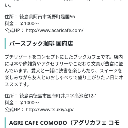
い。
住所： 徳島県阿南市新野町是国56
料金： ￥1000～
公式HP： http://www.acaricafe.com/
バースブック珈琲 国府店
プチリゾートをコンセプトにしたブックカフェです。店内
には本や飾雑貨やアクセサリーやこだわり文具が豊富に並
んでいます。愛犬と一緒に読書を楽しんだり、スイーツを
楽しみながら友人とのおしゃべりで盛り上がりたい日にオ
ススメです。
住所： 徳島県徳島市国府町井戸字高池窪12-1
料金： ￥1000～
公式HP： http://www.tsukiya.jp/
AGRI CAFE COMODO（アグリカフェ コモ