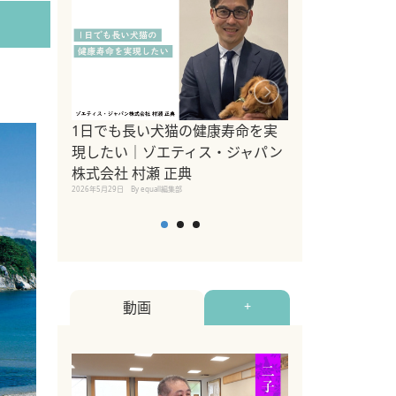
1日でも長い犬猫の健康寿命を実
Sippo Fest
現したい｜ゾエティス・ジャパン
タ)×equall
株式会社 村瀬 正典
レーナー今村真
2026年5月29日
By equall編集部
トの魅力とイベ
点も解説
2026年5月12日
By equall
動画
+