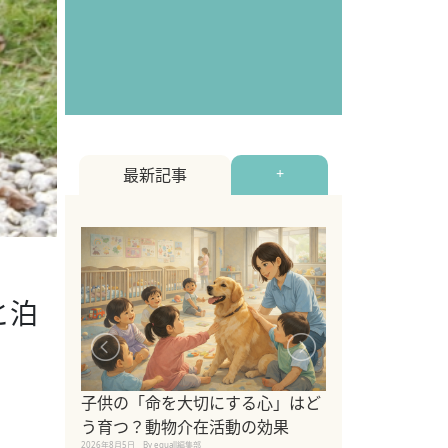
最新記事
+
と泊
シニア猫向けキ
ブランドを比較
子供の「命を大切にする心」はど
えの注意点も解
う育つ？動物介在活動の効果
2026年8月4日
By equall編
2026年8月5日
By equall編集部