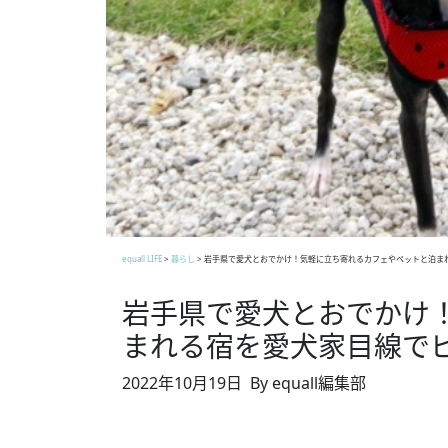
equall LIFE
>
暮らし
>
岩手県で愛犬とおでかけ！気軽に立ち寄れるカフェやペットと泊ま
岩手県で愛犬とおでかけ
まれる宿を愛犬家目線で
2022年10月19日
By equall編集部