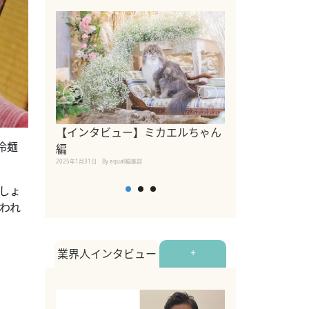
【インタビュー】ミカエルちゃん
【インタビュー
冷麺
編
2025年1月30日
By equall
2025年1月31日
By equall編集部
しょ
われ
業界人インタビュー
+