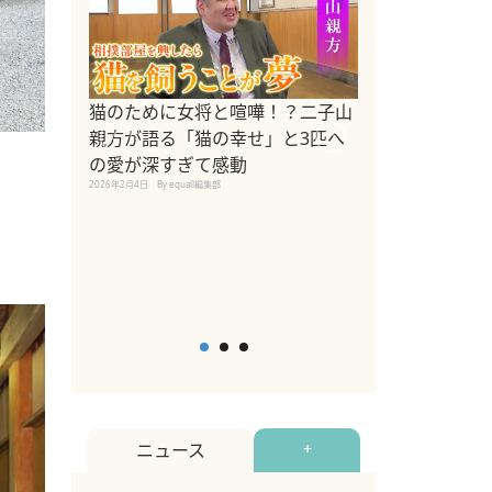
ドッグトレーナ
猫のために女将と喧嘩！？二子山
リメントを解説
親方が語る「猫の幸せ」と3匹へ
リメント『Zest
の愛が深すぎて感動
2025年8月8日
By equall編
2026年2月4日
By equall編集部
ニュース
+