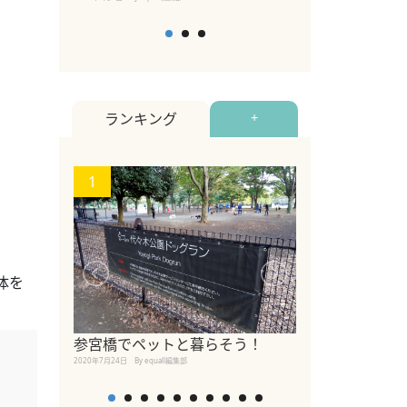
ランキング
+
1
2
体を
【2026年版
参宮橋でペットと暮らそう！
めるペットイベ
2020年7月24日
By equall編集部
2026年7月5日
By equall編