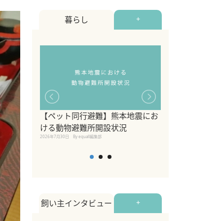
暮らし
+
【ペット同行避難】熊本地震にお
関東の愛犬家に
ける動物避難所開設状況
ポット！ペット
2026年7月30日
By equall編集部
ペット宿・日帰
2026年7月7日
By equall編
飼い主インタビュー
+