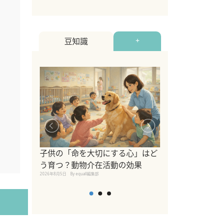
豆知識
+
シニア猫向けキ
ブランドを比較
子供の「命を大切にする心」はど
えの注意点も解
う育つ？動物介在活動の効果
2026年8月4日
By equall編
2026年8月5日
By equall編集部