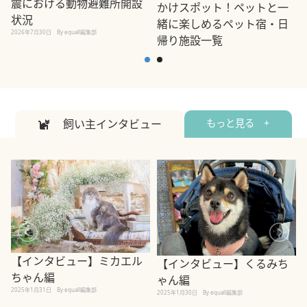
震における動物避難所開設
かけスポット！ペットと一
状況
緒に楽しめるペット宿・日
2026年7月30日
By equall編集部
帰り施設一覧
2
2026年7月7日
By equall編集部
飼い主インタビュー
もっと見る +
【インタビュー】ミカエル
【インタビュー】くるみち
ちゃん編
ゃん編
2025年1月31日
By equall編集部
2
2025年1月30日
By equall編集部