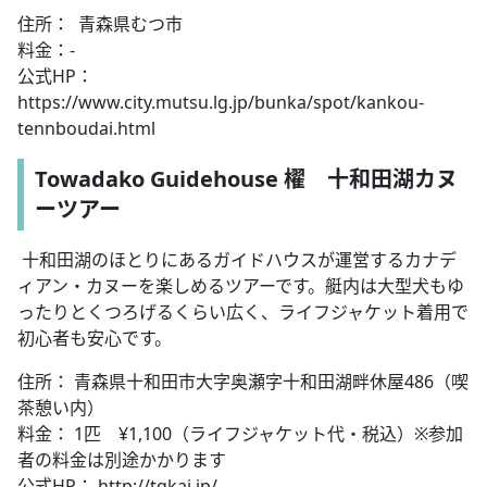
住所： 青森県むつ市
料金：-
公式HP：
https://www.city.mutsu.lg.jp/bunka/spot/kankou-
tennboudai.html
Towadako Guidehouse 櫂 十和田湖カヌ
ーツアー
十和田湖のほとりにあるガイドハウスが運営するカナデ
ィアン・カヌーを楽しめるツアーです。艇内は大型犬もゆ
ったりとくつろげるくらい広く、ライフジャケット着用で
初心者も安心です。
住所： 青森県十和田市大字奥瀬字十和田湖畔休屋486（喫
茶憩い内）
料金： 1匹 ¥1,100（ライフジャケット代・税込）※参加
者の料金は別途かかります
公式HP： http://tgkai.jp/