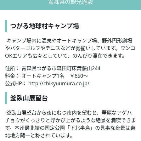
青森県の観光施設
つがる地球村キャンプ場
キャンプ場内に温泉やオートキャンプ場、野外円形劇場
やパターゴルフやテニスなどが勢揃いしています。ワンコ
OKエリアも広々としていて、のんびり滞在できます。
住所： 青森県つがる市森田町床舞藤山244
料金： オートキャンプ1名 ￥650～
公式HP： http://chikyuumura.co.jp/
釜臥山展望台
釜臥山展望台から夜にむつ市内を望むと、華麗なアゲハ
チョウがくっきりと浮かび上がるような絶景を満喫できま
す。本州最北端の国定公園「下北半島」の見事な夜景は東
北地方随一と称されています。