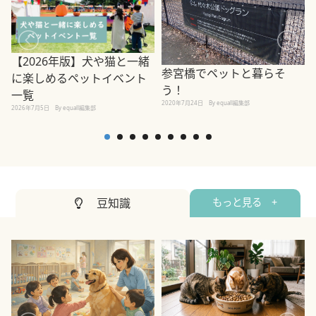
【2026年版】犬や猫と一緒
参宮橋でペットと暮らそ
に楽しめるペットイベント
う！
一覧
2020年7月24日
By equall編集部
2026年7月5日
By equall編集部
2
豆知識
もっと見る +