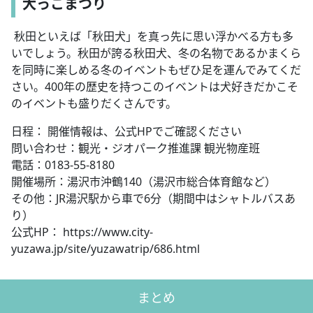
犬っこまつり
秋田といえば「秋田犬」を真っ先に思い浮かべる方も多
いでしょう。秋田が誇る秋田犬、冬の名物であるかまくら
を同時に楽しめる冬のイベントもぜひ足を運んでみてくだ
さい。400年の歴史を持つこのイベントは犬好きだかこそ
のイベントも盛りだくさんです。
日程： 開催情報は、公式HPでご確認ください
問い合わせ：観光・ジオパーク推進課 観光物産班
電話：0183-55-8180
開催場所：湯沢市沖鶴140（湯沢市総合体育館など）
その他：JR湯沢駅から車で6分（期間中はシャトルバスあ
り）
公式HP： https://www.city-
yuzawa.jp/site/yuzawatrip/686.html
まとめ