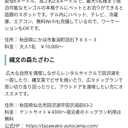
直径6メートル、高さ約2.8メートルで、最大5名様まで宿
泊可能なモンゴルの本格ゲルにペットとお泊りができると
話題のスポットです。ゲル内にハベッド、テレビ、冷蔵
庫、エアコン、無料Wi-Fiも完備しているので、ワーケー
ションもOKです。
住所： 秋田県にかほ市象潟町冠石下６３－３
料金： 大人1名 ￥10,000～
縄文の森たざわこ
広大な自然を満喫しながらレンタルサイクルで田沢湖を
一周したり、縄文窯でピザを焼いたり、広々ドッグランで
思い切り走り回ったりと、アウトドアを満喫したい方にオ
ススメです。
住所： 秋田県仙北市田沢湖字田沢潟前63-2
料金： テントサイト￥4300～宿泊者のドッグラン利用は
無料
公式HP： https://tazawako-autocamp.com/