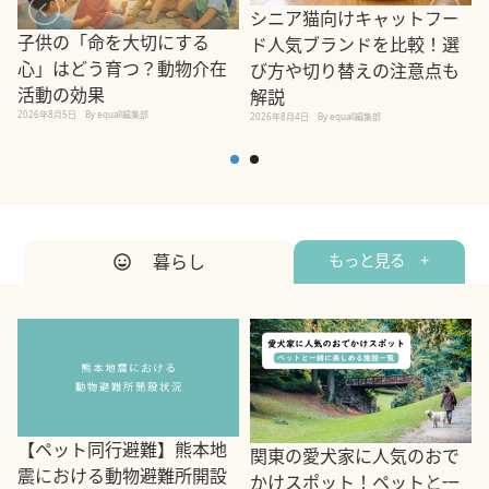
シニア猫向けキャットフー
子供の「命を大切にする
ド人気ブランドを比較！選
心」はどう育つ？動物介在
び方や切り替えの注意点も
活動の効果
解説
2026年8月5日
By equall編集部
2026年8月4日
By equall編集部
2
暮らし
もっと見る +
【ペット同行避難】熊本地
関東の愛犬家に人気のおで
震における動物避難所開設
かけスポット！ペットと一