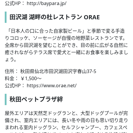
公式HP： http://baypara.jp/
田沢湖 湖畔の杜レストラン ORAE
「日本人の口に合った自家製ビール」と季節で変る手造
りコロッケ、ソーセージが自慢の地野菜レストランです。
全席から田沢湖を望むことができ、目の前に広がる自然に
癒されながらテラス席で愛犬と一緒にお食事を楽しみまし
ょう。
住所： 秋田県仙北市田沢湖田沢字春山37-5
料金： ￥1,500～
公式HP： https://www.orae.net/
秋田ペットプラザ絆
屋外エリアは天然芝ドッグランと、大型ドッグプールが完
備され、室内エリアには、長い冬や雨の日も思い切り走り
まわれる室内ドッグラン、セルフシャンプー、カフェスペ