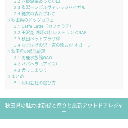
2.2
六郷温泉あったか山
2.3
象潟モンゴルヴィレッジバイガル
2.4
縄文の森たざわこ
3
秋田県のドッグカフェ
3.1
Caffe Latte（カフェラテ）
3.2
田沢湖 湖畔の杜レストラン ORAE
3.3
秋田ペットプラザ絆
3.4
なまはげの里・道の駅おが オガーレ
4
秋田県の観光施設
4.1
男鹿水族館GAO
4.2
ババヘラ（アイス）
4.3
犬っこまつり
5
まとめ
5.1
利用会社の選び方
秋田県の魅力は新緑と祭りと最新アウトドアレジャ
ー