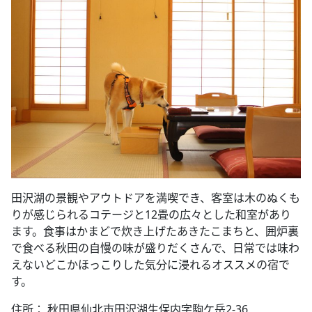
田沢湖の景観やアウトドアを満喫でき、客室は木のぬくも
りが感じられるコテージと12畳の広々とした和室があり
ます。食事はかまどで炊き上げたあきたこまちと、囲炉裏
で食べる秋田の自慢の味が盛りだくさんで、日常では味わ
えないどこかほっこりした気分に浸れるオススメの宿で
す。
住所： 秋田県仙北市田沢湖生保内字駒ケ岳2-36