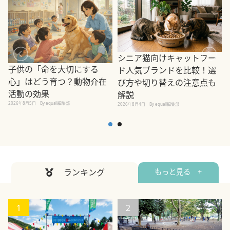
シニア猫向けキャットフー
子供の「命を大切にする
ド人気ブランドを比較！選
心」はどう育つ？動物介在
び方や切り替えの注意点も
活動の効果
解説
2026年8月5日
By equall編集部
2026年8月4日
By equall編集部
2
ランキング
もっと見る +
1
2