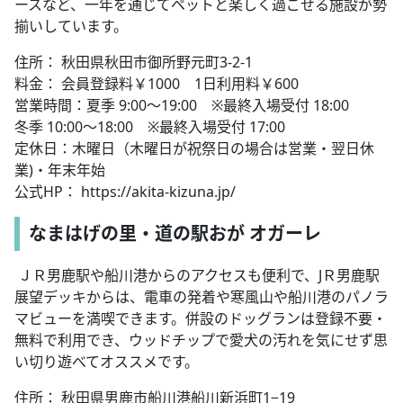
ースなど、一年を通じてペットと楽しく過ごせる施設が勢
揃いしています。
住所： 秋田県秋田市御所野元町3-2-1
料金： 会員登録料￥1000 1日利用料￥600
営業時間：夏季 9:00～19:00 ※最終入場受付 18:00
冬季 10:00〜18:00 ※最終入場受付 17:00
定休日：木曜日（木曜日が祝祭日の場合は営業・翌日休
業)・年末年始
公式HP： https://akita-kizuna.jp/
なまはげの里・道の駅おが オガーレ
ＪＲ男鹿駅や船川港からのアクセスも便利で、JＲ男鹿駅
展望デッキからは、電車の発着や寒風山や船川港のパノラ
マビューを満喫できます。併設のドッグランは登録不要・
無料で利用でき、ウッドチップで愛犬の汚れを気にせず思
い切り遊べてオススメです。
住所： 秋田県男鹿市船川港船川新浜町1−19