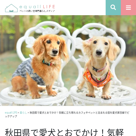
equall LIFE
>
暮らし
>
秋田県で愛犬とおでかけ！気軽に立ち寄れるカフェやペットと泊まれる宿を愛犬家目線でピ
ックアップ
秋田県で愛犬とおでかけ！気軽