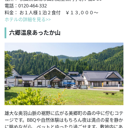
電話：0120-464-332
料金： お１人様１泊２食付 ￥１３,０００～
ホテルの詳細を見る>>
六郷温泉あったか山
雄大な奥羽山脈の裾野に広がる美郷町の森の中に佇むコテ
ージです。BBQや自然体験はもちろん夜は満点の星を静か
に眺めながら、ペットとゆったり過ごせます。敷地内にあ