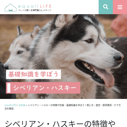
equall LIFE
>
豆知識
>
シベリアン・ハスキーの特徴や性格・基礎知識を学ぼう！飼い方・歴史・飼育費用・ケア方
法を解説
シベリアン・ハスキーの特徴や