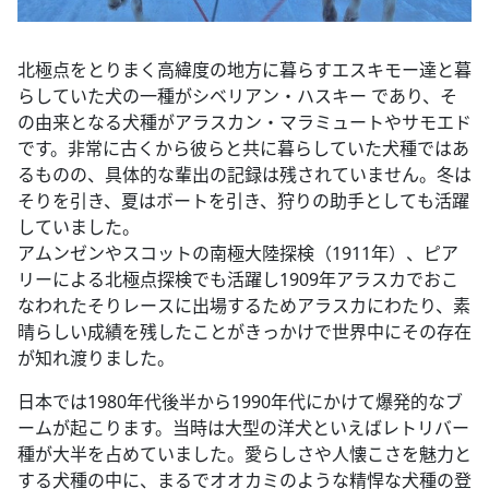
北極点をとりまく高緯度の地方に暮らすエスキモー達と暮
らしていた犬の一種がシベリアン・ハスキー であり、そ
の由来となる犬種がアラスカン・マラミュートやサモエド
です。非常に古くから彼らと共に暮らしていた犬種ではあ
るものの、具体的な輩出の記録は残されていません。冬は
そりを引き、夏はボートを引き、狩りの助手としても活躍
していました。
アムンゼンやスコットの南極大陸探検（1911年）、ピア
リーによる北極点探検でも活躍し1909年アラスカでおこ
なわれたそりレースに出場するためアラスカにわたり、素
晴らしい成績を残したことがきっかけで世界中にその存在
が知れ渡りました。
日本では1980年代後半から1990年代にかけて爆発的なブ
ームが起こります。当時は大型の洋犬といえばレトリバー
種が大半を占めていました。愛らしさや人懐こさを魅力と
する犬種の中に、まるでオオカミのような精悍な犬種の登