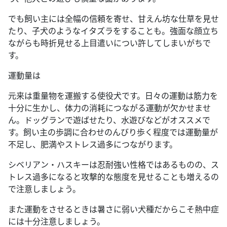
でも飼い主には全幅の信頼を寄せ、甘えん坊な仕草を見せ
たり、子犬のようなイタズラをすることも。強面な顔立ち
ながらも時折見せる上目遣いについ許してしまいがちで
す。
運動量は
元来は重量物を運搬する使役犬です。日々の運動は筋力を
十分に生かし、体力の消耗につながる運動が欠かせませ
ん。ドッグランで遊ばせたり、水遊びなどがオススメで
す。飼い主の歩調に合わせのんびり歩く程度では運動量が
不足し、肥満やストレス過多につながります。
シベリアン・ハスキーは忍耐強い性格ではあるものの、ス
トレス過多になると攻撃的な態度を見せることも増えるの
で注意しましょう。
また運動をさせるときは暑さに弱い犬種だからこそ熱中症
には十分注意しましょう。