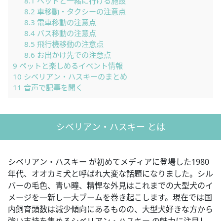
8.1
ペットと一緒に行ける施設
8.2
車移動・タクシーの注意点
8.3
電車移動の注意点
8.4
バス移動の注意点
8.5
飛行機移動の注意点
8.6
お出かけ先での注意点
9
ペットと楽しめるイベント情報
10
シベリアン・ハスキーのまとめ
11
音声で記事を聞く
シベリアン・ハスキー とは
シベリアン・ハスキー が初めてメディアに登場した1980
年代、オオカミ犬と呼ばれ大変な話題になりました。シル
バーの毛色、青い瞳、精悍な外見はこれまでの大型犬のイ
メージを一新し一大ブームを巻き起こします。現在では国
内飼育頭数は減少傾向にあるものの、大型犬好きな方から
強い支持を集めるシベリアン・ハスキー の魅力に注目し