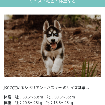
サイズ・毛色・体重など
JKCの定めるシベリアン・ハスキー のサイズ基準は
体高
牡：53.5～60cm 牝：50.5～56cm
体重
牡：20.5～28kg 牝：15.5～23kg