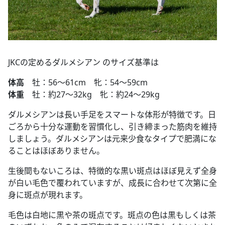
JKCの定めるダルメシアン のサイズ基準は
体高
牡：56～61cm 牝：54～59cm
体重
牡：約27～32kg 牝：約24～29kg
ダルメシアンは長い手足をスマートな体形が特徴です。日
ごろから十分な運動を習慣化し、引き締まった筋肉を維持
しましょう。ダルメシアンは元来少食なタイプで肥満にな
ることはほぼありません。
生後間もないころは、特徴的な黒い斑点はほぼ見えず全身
が白い毛色で覆われていますが、成長に合わせて次第に全
身に斑点が現れます。
毛色は白地に黒や茶の斑点です。斑点の色は黒もしくは茶