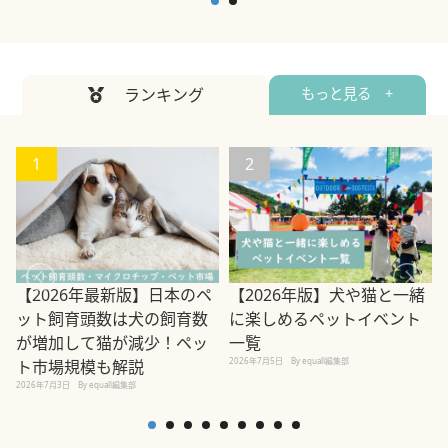
ランキング
もっと見る +
1
2
【2026年最新版】日本のペ
【2026年版】犬や猫と一緒
ット飼育頭数は犬の飼育数
に楽しめるペットイベント
2
が増加して猫が減少！ペッ
一覧
2026年7月5日
By equall編集部
ト市場規模も解説
2026年7月3日
By equall編集部