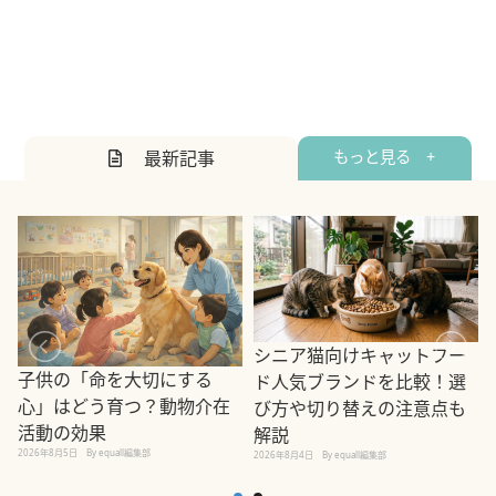
最新記事
もっと見る +
シニア猫向けキャットフー
子供の「命を大切にする
ド人気ブランドを比較！選
心」はどう育つ？動物介在
び方や切り替えの注意点も
活動の効果
解説
2026年8月5日
By equall編集部
2026年8月4日
By equall編集部
2