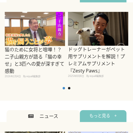
ドッグトレーナーがペット
猫のために女将と喧嘩！？
用サプリメントを解説！プ
二子山親方が語る「猫の幸
レミアムサプリメント
せ」と3匹への愛が深すぎて
2
『Zesty Paws』
感動
2025年8月8日
By equall編集部
2026年2月4日
By equall編集部
ニュース
もっと見る +