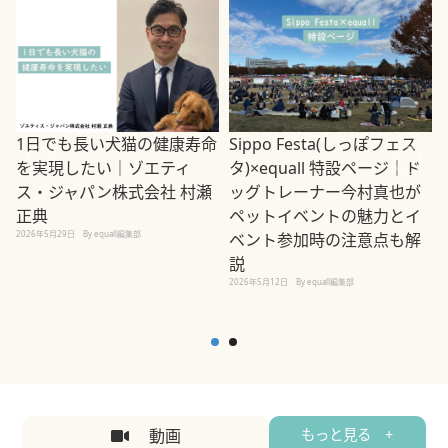
1日でも長い犬猫の健康寿命
Sippo Festa(しっぽフェス
を実現したい｜ゾエティ
タ)×equall 特設ページ｜ド
ス・ジャパン株式会社 村瀬
ッグトレーナー今村真也が
正典
ペットイベントの魅力とイ
2026年5月29日
By equall編集部
ベント参加時の注意点も解
説
2026年5月12日
By equall編集部
2
動画
もっと見る +