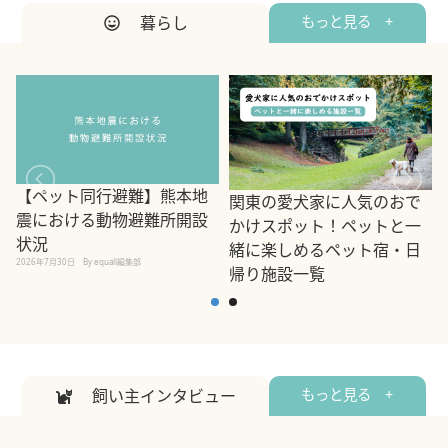
暮らし
もっと見る +
【ペット同行避難】熊本地
関東の愛犬家に人気のおで
震における動物避難所開設
かけスポット！ペットと一
状況
緒に楽しめるペット宿・日
2026年7月30日
By equall編集部
帰り施設一覧
2
2026年7月7日
By equall編集部
飼い主インタビュー
もっと見る +