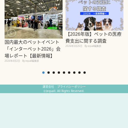
【2026年版】ペットの医療
費支出に関する調査
国内最大のペットイベント
2026年3月26日
By equall編集部
「インターペット2026」会
場レポート【最新情報】
2
2026年4月2日
By equall編集部
運営会社
プライバシーポリシー
(c)equall. All Rights Reserved.