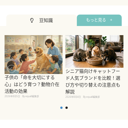
豆知識
もっと見る +
シニア猫向けキャットフー
子供の「命を大切にする
ド人気ブランドを比較！選
心」はどう育つ？動物介在
び方や切り替えの注意点も
活動の効果
解説
2026年8月5日
By equall編集部
2026年8月4日
By equall編集部
2