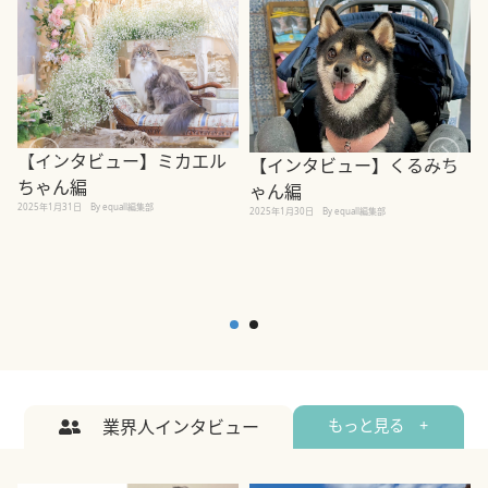
【インタビュー】ミカエル
【インタビュー】くるみち
ちゃん編
ゃん編
2025年1月31日
By equall編集部
2
2025年1月30日
By equall編集部
業界人インタビュー
もっと見る +