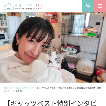
equall LIFE
>
業界人インタビュー
>
【キャッツベスト特別インタビュー】保護猫たちとの出会いと保護活動への想
い｜タレント 小野 真弓
【キャッツベスト特別インタビ