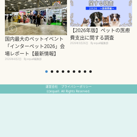
【2026年版】ペットの医療
費支出に関する調査
国内最大のペットイベント
2026年3月26日
By equall編集部
「インターペット2026」会
場レポート【最新情報】
2
2026年4月2日
By equall編集部
運営会社
プライバシーポリシー
(c)equall. All Rights Reserved.