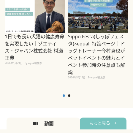
1日でも長い犬猫の健康寿命
Sippo Festa(しっぽフェス
を実現したい｜ゾエティ
タ)×equall 特設ページ｜ド
ス・ジャパン株式会社 村瀬
ッグトレーナー今村真也が
正典
ペットイベントの魅力とイ
2026年5月29日
By equall編集部
ベント参加時の注意点も解
説
2026年5月12日
By equall編集部
2
動画
もっと見る +