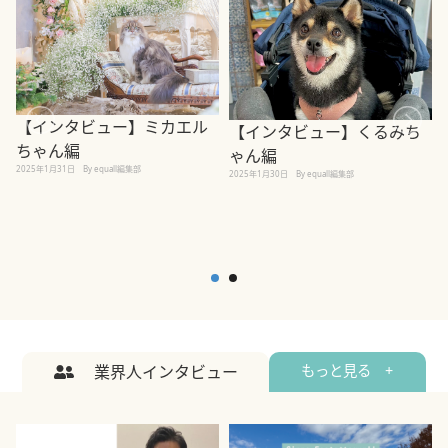
【インタビュー】ミカエル
【インタビュー】くるみち
ちゃん編
ゃん編
2025年1月31日
By equall編集部
2
2025年1月30日
By equall編集部
業界人インタビュー
もっと見る +