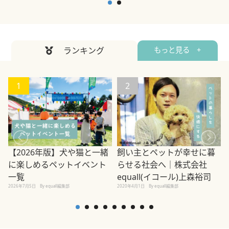
ランキング
もっと見る +
1
2
【2026年版】犬や猫と一緒
飼い主とペットが幸せに暮
に楽しめるペットイベント
らせる社会へ｜株式会社
一覧
equall(イコール)上森裕司
2026年7月5日
By equall編集部
2020年4月1日
By equall編集部
2