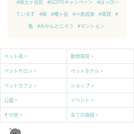
#保土ヶ谷区
#GOTOキャンペーン
#はっぴー
ているず
#柴
#幡ヶ谷
#小島成承
#賃貸
#
亀
#みかんとじろう
#マンション
ペット宿 >
動物病院 >
ペットサロン >
ペットホテル >
ペットカフェ >
ショップ >
公園 >
イベント >
その他 >
全ての施設 >