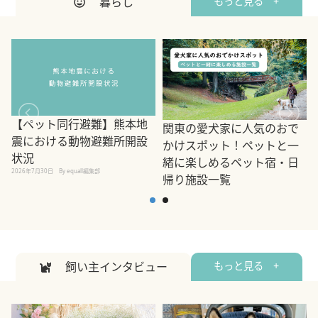
暮らし
もっと見る +
【ペット同行避難】熊本地
関東の愛犬家に人気のおで
震における動物避難所開設
かけスポット！ペットと一
状況
緒に楽しめるペット宿・日
2026年7月30日
By equall編集部
帰り施設一覧
2
2026年7月7日
By equall編集部
飼い主インタビュー
もっと見る +