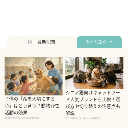
最新記事
もっと見る +
シニア猫向けキャットフー
子供の「命を大切にする
ド人気ブランドを比較！選
心」はどう育つ？動物介在
び方や切り替えの注意点も
活動の効果
解説
2026年8月5日
By equall編集部
2026年8月4日
By equall編集部
2