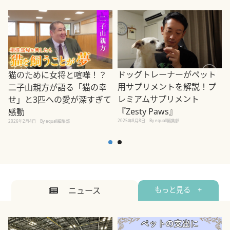
ドッグトレーナーがペット
猫のために女将と喧嘩！？
用サプリメントを解説！プ
二子山親方が語る「猫の幸
レミアムサプリメント
せ」と3匹への愛が深すぎて
2
『Zesty Paws』
感動
2025年8月8日
By equall編集部
2026年2月4日
By equall編集部
ニュース
もっと見る +