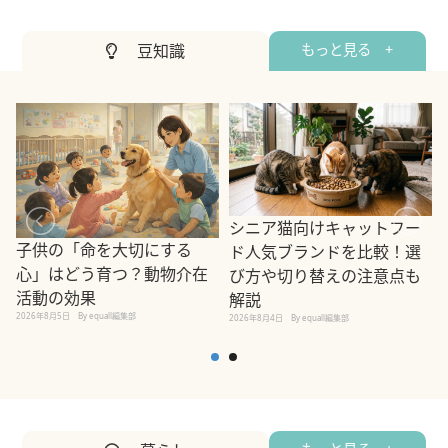
豆知識
もっと見る +
シニア猫向けキャットフー
子供の「命を大切にする
ド人気ブランドを比較！選
心」はどう育つ？動物介在
び方や切り替えの注意点も
活動の効果
解説
2026年8月5日
By equall編集部
2026年8月4日
By equall編集部
2