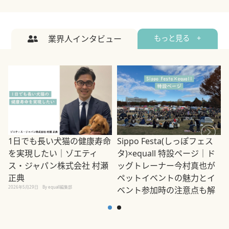
業界人インタビュー
もっと見る +
1日でも長い犬猫の健康寿命
Sippo Festa(しっぽフェス
を実現したい｜ゾエティ
タ)×equall 特設ページ｜ド
ス・ジャパン株式会社 村瀬
ッグトレーナー今村真也が
正典
ペットイベントの魅力とイ
2026年5月29日
By equall編集部
ベント参加時の注意点も解
説
2026年5月12日
By equall編集部
2