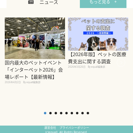
ニュース
もっと見る +
【2026年版】ペットの医療
費支出に関する調査
国内最大のペットイベント
2026年3月26日
By equall編集部
「インターペット2026」会
場レポート【最新情報】
2
2026年4月2日
By equall編集部
運営会社
プライバシーポリシー
(c)equall. All Rights Reserved.