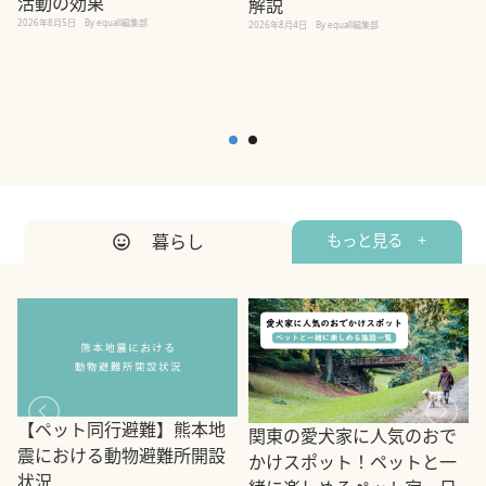
活動の効果
解説
2026年8月5日
By equall編集部
2026年8月4日
By equall編集部
2
暮らし
もっと見る +
【ペット同行避難】熊本地
関東の愛犬家に人気のおで
震における動物避難所開設
かけスポット！ペットと一
状況