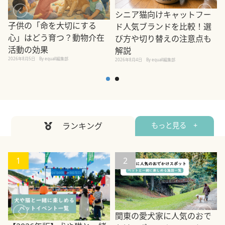
シニア猫向けキャットフー
子供の「命を大切にする
ド人気ブランドを比較！選
心」はどう育つ？動物介在
び方や切り替えの注意点も
活動の効果
解説
2026年8月5日
By equall編集部
2026年8月4日
By equall編集部
2
ランキング
もっと見る +
1
2
関東の愛犬家に人気のおで