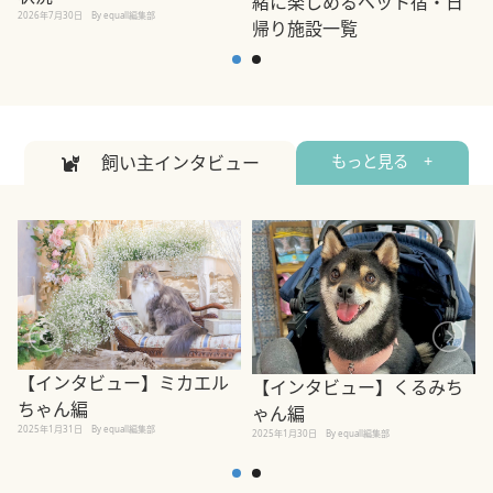
緒に楽しめるペット宿・日
2026年7月30日
By equall編集部
帰り施設一覧
2
2026年7月7日
By equall編集部
飼い主インタビュー
もっと見る +
【インタビュー】ミカエル
【インタビュー】くるみち
ちゃん編
ゃん編
2025年1月31日
By equall編集部
2
2025年1月30日
By equall編集部