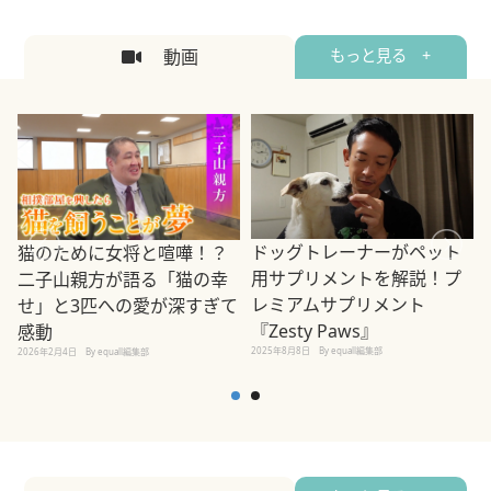
動画
もっと見る +
ドッグトレーナーがペット
猫のために女将と喧嘩！？
用サプリメントを解説！プ
二子山親方が語る「猫の幸
レミアムサプリメント
せ」と3匹への愛が深すぎて
2
『Zesty Paws』
感動
2025年8月8日
By equall編集部
2026年2月4日
By equall編集部