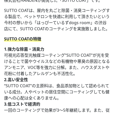
株式会社HANDENか開発した「SUTTO COAT」です。
SUTTO COATは、屋内を丸ごと除菌・消臭コーティングす
る製品で、ペットサロンを快適に利用して頂きたいという
今村の想いから「はっぴーているずdogs room」の渋谷
店にて、SUTTO COATのコーティングを実施致しました。
SUTTO COATの特徴
1.強力な除菌・消臭力
可視光応答型光触媒コーティング”SUTTO COAT”が光を受
けることで菌やウイルスなどの有機物や悪臭の原因となる
アンモニア、VOC等を強力に分解。また、ハウスダストや
花粉に付着したアレルゲンも不活性化。
2.高い安全性
“SUTTO COAT”の主原料は、食品添加物として認められて
いる成分。人やペットの居住空間にコーティングしても健
康への心配は全くありません。
3.低コストで経済的
一回のコーティングで効果が3～5年継続します。また、従