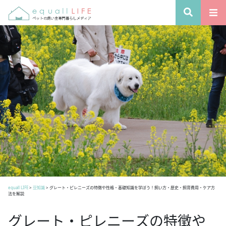
equall LIFE
>
豆知識
>
グレート・ピレニーズの特徴や性格・基礎知識を学ぼう！飼い方・歴史・飼育費用・ケア方
法を解説
グレート・ピレニーズの特徴や