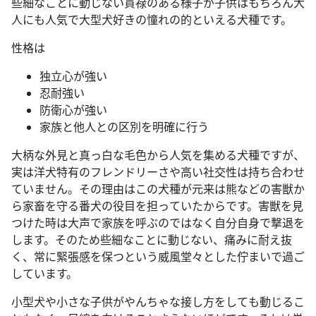
些細なことに動じない貫禄のある様子が子供はもちろん大
人にも人気で大型犬好きの憧れの的といえる犬種です。
性格は
独立心が強い
忍耐強い
防衛心が強い
家族と他人との区別を明確に行う
大柄な外見と真っ白な毛色から人気を集める犬種ですが、
実は洋犬特有のフレンドリーさや高い社交性は持ち合わせ
ていません。その理由はこの犬種が元来は熊などの害獣か
ら家畜を守る番犬の役目を担っていたからです。害獣を見
つけた時は大声で家族を呼ぶのではなく自分自身で撃退を
します。そのため些細なことに動じない、痛みに耐え抜
く、常に緊張感を保つという威風堂々とした佇まいで過ご
しています。
小型犬や小さな子供がやんちゃな接し方をしても動じるこ