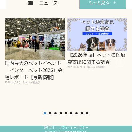
ニュース
もっと見る +
【2026年版】ペットの医療
費支出に関する調査
国内最大のペットイベント
2026年3月26日
By equall編集部
「インターペット2026」会
場レポート【最新情報】
2
2026年4月2日
By equall編集部
運営会社
プライバシーポリシー