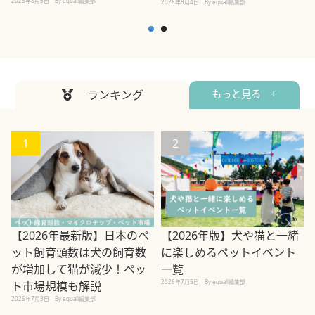
2026年8月5日
By equall編集部
2026年8月4日
By equall編集部
2
ランキング
もっと見る +
1
2
【2026年最新版】日本のペ
【2026年版】犬や猫と一緒
ット飼育頭数は犬の飼育数
に楽しめるペットイベント
2
が増加して猫が減少！ペッ
一覧
2026年7月5日
By equall編集部
ト市場規模も解説
2026年7月3日
By equall編集部