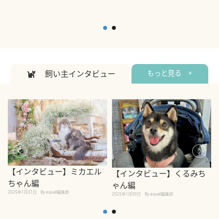
飼い主インタビュー
もっと見る +
【インタビュー】ミカエル
【インタビュー】くるみち
ちゃん編
ゃん編
2025年1月31日
By equall編集部
2
2025年1月30日
By equall編集部