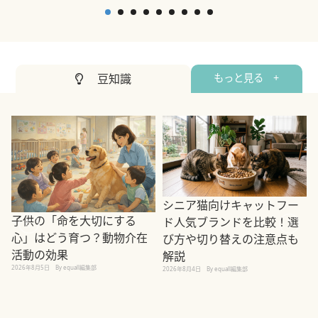
豆知識
もっと見る +
シニア猫向けキャットフー
子供の「命を大切にする
ド人気ブランドを比較！選
心」はどう育つ？動物介在
び方や切り替えの注意点も
活動の効果
解説
2026年8月5日
By equall編集部
2026年8月4日
By equall編集部
2