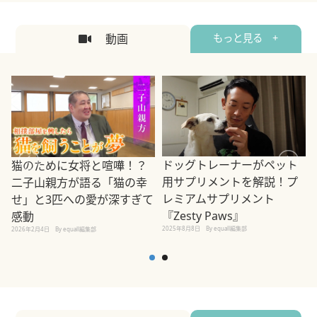
動画
もっと見る +
ドッグトレーナーがペット
猫のために女将と喧嘩！？
用サプリメントを解説！プ
二子山親方が語る「猫の幸
レミアムサプリメント
せ」と3匹への愛が深すぎて
2
『Zesty Paws』
感動
2025年8月8日
By equall編集部
2026年2月4日
By equall編集部