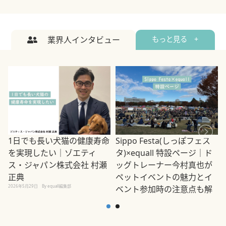
業界人インタビュー
もっと見る +
1日でも長い犬猫の健康寿命
Sippo Festa(しっぽフェス
を実現したい｜ゾエティ
タ)×equall 特設ページ｜ド
ス・ジャパン株式会社 村瀬
ッグトレーナー今村真也が
正典
ペットイベントの魅力とイ
2026年5月29日
By equall編集部
ベント参加時の注意点も解
説
2026年5月12日
By equall編集部
2