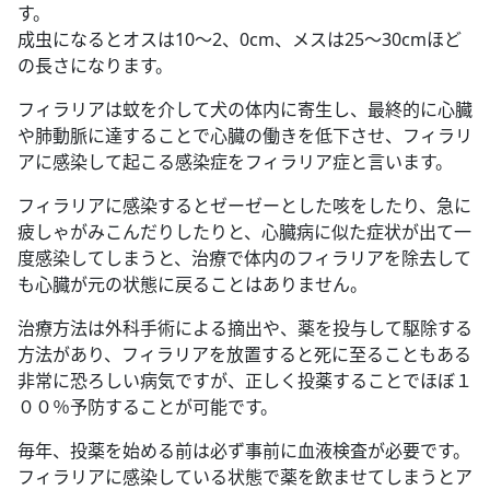
す。
成虫になるとオスは10〜2、0cm、メスは25〜30cmほど
の長さになります。
フィラリアは蚊を介して犬の体内に寄生し、最終的に心臓
や肺動脈に達することで心臓の働きを低下させ、フィラリ
アに感染して起こる感染症をフィラリア症と言います。
フィラリアに感染するとゼーゼーとした咳をしたり、急に
疲しゃがみこんだりしたりと、心臓病に似た症状が出て一
度感染してしまうと、治療で体内のフィラリアを除去して
も心臓が元の状態に戻ることはありません。
治療方法は外科手術による摘出や、薬を投与して駆除する
方法があり、フィラリアを放置すると死に至ることもある
非常に恐ろしい病気ですが、正しく投薬することでほぼ１
００％予防することが可能です。
毎年、投薬を始める前は必ず事前に血液検査が必要です。
フィラリアに感染している状態で薬を飲ませてしまうとア