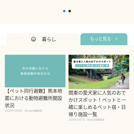
暮らし
もっと見る +
【ペット同行避難】熊本地
関東の愛犬家に人気のおで
震における動物避難所開設
かけスポット！ペットと一
状況
緒に楽しめるペット宿・日
2026年7月30日
By equall編集部
帰り施設一覧
2
2026年7月7日
By equall編集部