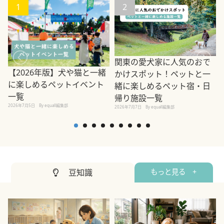
1
2
関東の愛犬家に人気のおで
【2026年版】犬や猫と一緒
かけスポット！ペットと一
に楽しめるペットイベント
緒に楽しめるペット宿・日
一覧
帰り施設一覧
2026年7月5日
By equall編集部
2026年7月7日
By equall編集部
2
豆知識
もっと見る +