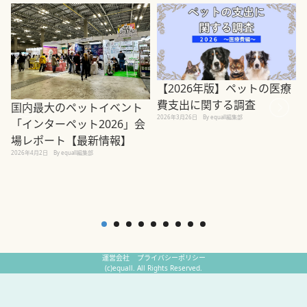
【2026年版】ペットの医療
費支出に関する調査
国内最大のペットイベント
2026年3月26日
By equall編集部
「インターペット2026」会
場レポート【最新情報】
2
2026年4月2日
By equall編集部
運営会社
プライバシーポリシー
(c)equall. All Rights Reserved.