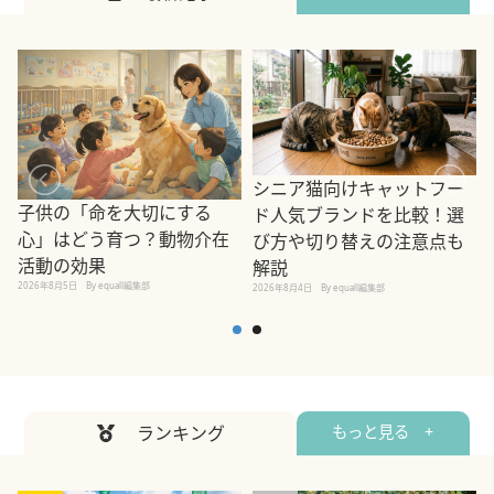
シニア猫向けキャットフー
子供の「命を大切にする
ド人気ブランドを比較！選
心」はどう育つ？動物介在
び方や切り替えの注意点も
活動の効果
解説
2026年8月5日
By equall編集部
2026年8月4日
By equall編集部
2
ランキング
もっと見る +