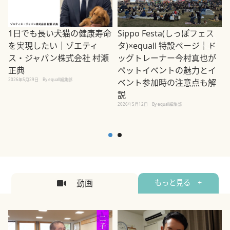
1日でも長い犬猫の健康寿命
Sippo Festa(しっぽフェス
を実現したい｜ゾエティ
タ)×equall 特設ページ｜ド
ス・ジャパン株式会社 村瀬
ッグトレーナー今村真也が
正典
ペットイベントの魅力とイ
2026年5月29日
By equall編集部
ベント参加時の注意点も解
説
2026年5月12日
By equall編集部
2
動画
もっと見る +