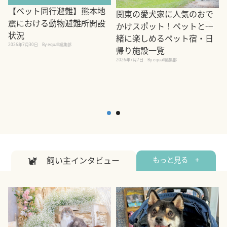
【ペット同行避難】熊本地
関東の愛犬家に人気のおで
震における動物避難所開設
かけスポット！ペットと一
状況
緒に楽しめるペット宿・日
2026年7月30日
By equall編集部
帰り施設一覧
2
2026年7月7日
By equall編集部
飼い主インタビュー
もっと見る +