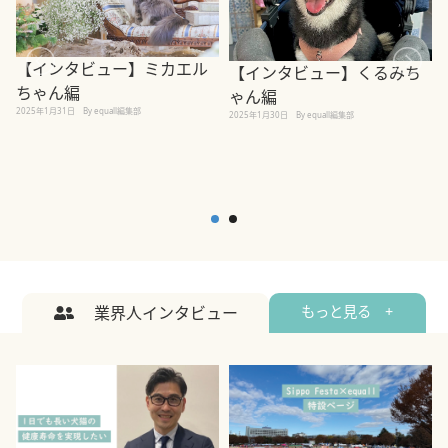
【インタビュー】ミカエル
【インタビュー】くるみち
ちゃん編
ゃん編
2025年1月31日
By equall編集部
2
2025年1月30日
By equall編集部
業界人インタビュー
もっと見る +