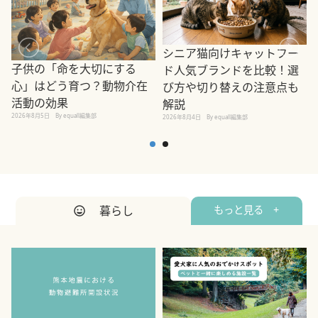
シニア猫向けキャットフー
子供の「命を大切にする
ド人気ブランドを比較！選
心」はどう育つ？動物介在
び方や切り替えの注意点も
活動の効果
解説
2026年8月5日
By equall編集部
2026年8月4日
By equall編集部
2
暮らし
もっと見る +