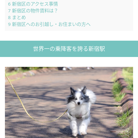
6
新宿区のアクセス事情
7
新宿区の物件賃料は？
8
まとめ
9
新宿区へのお引越し・お住まいの方へ
世界一の乗降客を誇る新宿駅