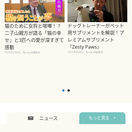
ドッグトレーナーがペット
猫のために女将と喧嘩！？
用サプリメントを解説！プ
二子山親方が語る「猫の幸
レミアムサプリメント
せ」と3匹への愛が深すぎて
2
『Zesty Paws』
感動
2025年8月8日
By equall編集部
2026年2月4日
By equall編集部
ニュース
もっと見る +