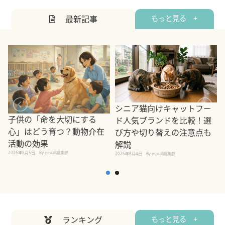
最新記事
もっと見る +
シニア猫向けキャットフー
子供の「命を大切にする
ド人気ブランドを比較！選
心」はどう育つ？動物介在
び方や切り替えの注意点も
活動の効果
解説
2026年8月5日
By equall編集部
2026年8月4日
By equall編集部
2
ランキング
もっと見る +