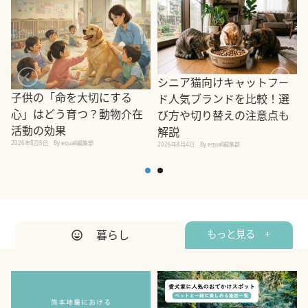
シニア猫向けキャットフー
子供の「命を大切にする
ド人気ブランドを比較！選
心」はどう育つ？動物介在
び方や切り替えの注意点も
活動の効果
解説
2026年8月5日
By equall編集部
2026年8月4日
By equall編集部
2
暮らし
もっと見る +