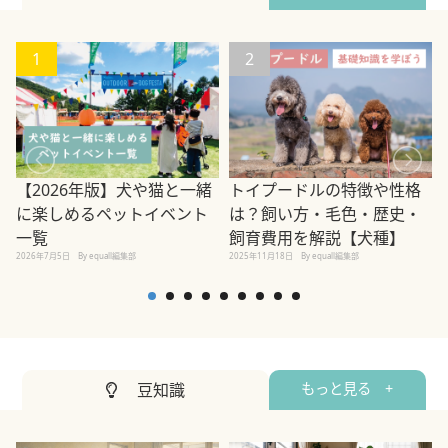
1
2
【2026年版】犬や猫と一緒
トイプードルの特徴や性格
に楽しめるペットイベント
は？飼い方・毛色・歴史・
一覧
飼育費用を解説【犬種】
2026年7月5日
By equall編集部
2025年11月18日
By equall編集部
2
豆知識
もっと見る +