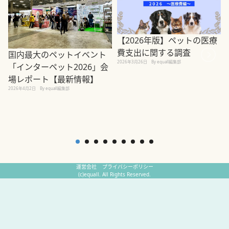
【2026年版】ペットの医療
費支出に関する調査
国内最大のペットイベント
2026年3月26日
By equall編集部
「インターペット2026」会
場レポート【最新情報】
2
2026年4月2日
By equall編集部
運営会社
プライバシーポリシー
(c)equall. All Rights Reserved.