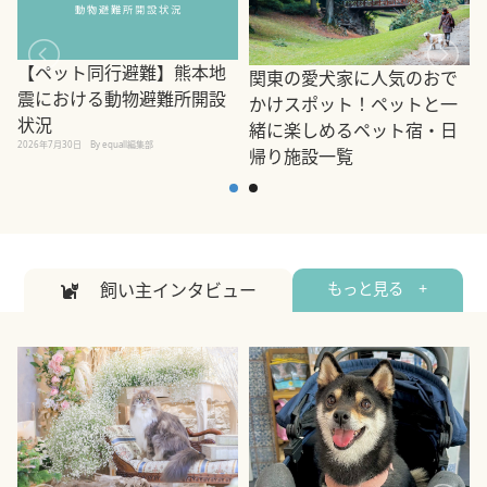
【ペット同行避難】熊本地
関東の愛犬家に人気のおで
震における動物避難所開設
かけスポット！ペットと一
状況
緒に楽しめるペット宿・日
2026年7月30日
By equall編集部
帰り施設一覧
2
2026年7月7日
By equall編集部
飼い主インタビュー
もっと見る +