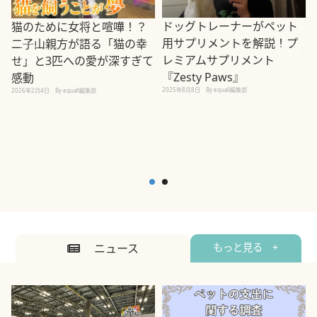
ドッグトレーナーがペット
猫のために女将と喧嘩！？
用サプリメントを解説！プ
二子山親方が語る「猫の幸
レミアムサプリメント
せ」と3匹への愛が深すぎて
2
『Zesty Paws』
感動
2025年8月8日
By equall編集部
2026年2月4日
By equall編集部
ニュース
もっと見る +