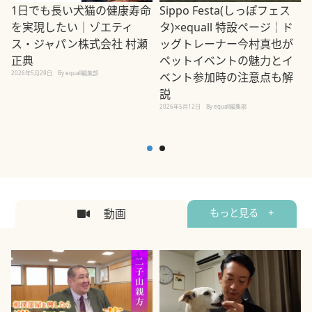
1日でも長い犬猫の健康寿命
Sippo Festa(しっぽフェス
を実現したい｜ゾエティ
タ)×equall 特設ページ｜ド
ス・ジャパン株式会社 村瀬
ッグトレーナー今村真也が
正典
ペットイベントの魅力とイ
2026年5月29日
By equall編集部
ベント参加時の注意点も解
説
2026年5月12日
By equall編集部
2
動画
もっと見る +