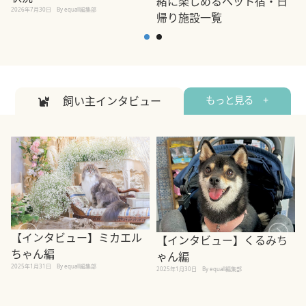
緒に楽しめるペット宿・日
2026年7月30日
By equall編集部
帰り施設一覧
2
2026年7月7日
By equall編集部
飼い主インタビュー
もっと見る +
【インタビュー】ミカエル
【インタビュー】くるみち
ちゃん編
ゃん編
2025年1月31日
By equall編集部
2
2025年1月30日
By equall編集部