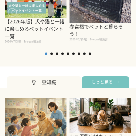
【2026年版】犬や猫と一緒
参宮橋でペットと暮らそ
に楽しめるペットイベント
う！
一覧
2020年7月24日
By equall編集部
2026年7月5日
By equall編集部
2
豆知識
もっと見る +