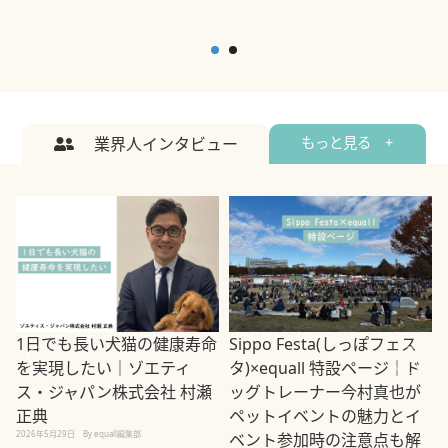
業界人インタビュー
もっと見る +
1日でも長い犬猫の健康寿命
Sippo Festa(しっぽフェス
を実現したい｜ゾエティ
タ)×equall 特設ページ｜ド
ス・ジャパン株式会社 村瀬
ッグトレーナー今村真也が
正典
ペットイベントの魅力とイ
2026年5月29日
By equall編集部
ベント参加時の注意点も解