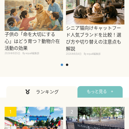
シニア猫向けキャットフー
子供の「命を大切にする
ド人気ブランドを比較！選
心」はどう育つ？動物介在
び方や切り替えの注意点も
活動の効果
解説
2026年8月5日
By equall編集部
2026年8月4日
By equall編集部
2
ランキング
もっと見る +
1
2