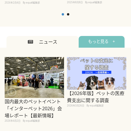
2025年8月8日
By equall編集部
2026年2月4日
By equall編集部
ニュース
もっと見る +
【2026年版】ペットの医療
費支出に関する調査
国内最大のペットイベント
2026年3月26日
By equall編集部
「インターペット2026」会
場レポート【最新情報】
2
2026年4月2日
By equall編集部