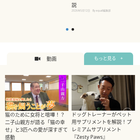
説
2026年5月12日
By equall編集部
2
動画
もっと見る +
ドッグトレーナーがペット
猫のために女将と喧嘩！？
用サプリメントを解説！プ
二子山親方が語る「猫の幸
レミアムサプリメント
せ」と3匹への愛が深すぎて
2
『Zesty Paws』
感動