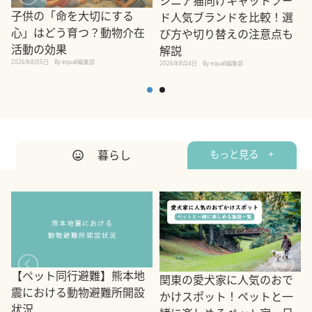
シニア猫向けキャットフー
子供の「命を大切にする
ド人気ブランドを比較！選
心」はどう育つ？動物介在
び方や切り替えの注意点も
活動の効果
解説
2026年8月5日
By equall編集部
2026年8月4日
By equall編集部
2
暮らし
もっと見る +
【ペット同行避難】熊本地
関東の愛犬家に人気のおで
震における動物避難所開設
かけスポット！ペットと一
状況