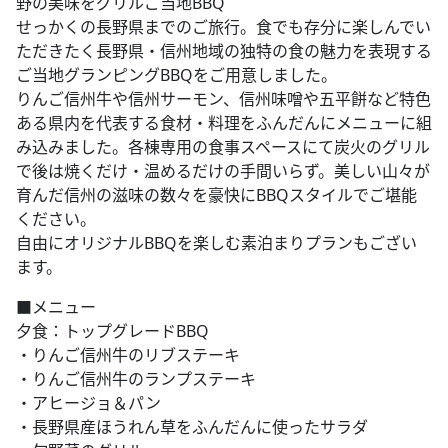
野の美味をグリルご当地BBQ
せっかくの長野県までのご旅行。食でも存分に楽しんでい
ただきたく長野県・信州地域の独特の食の魅力を表現する
ご当地グランピングBBQをご用意しました。
りんご信州牛や信州サーモン、信州味噌や五平餅など特色
ある県内を代表する食材・料理をふんだんにメニューに組
み込みました。各棟専用の食事スペースにて炭火のグリル
で後は焼くだけ・温めるだけの手間いらず。美しい山々が
育んだ信州の滋味の数々を豪快にBBQスタイルでご堪能
ください。
自由にオリジナルBBQを楽しむ素泊まりプランもござい
ます。
■メニュー
夕食：トップグレードBBQ​
・りんご信州牛のリブステーキ
・りんご信州牛のランプステーキ
・アヒージョ＆パン
・長野県産ほうれん草をふんだんに使ったサラダ