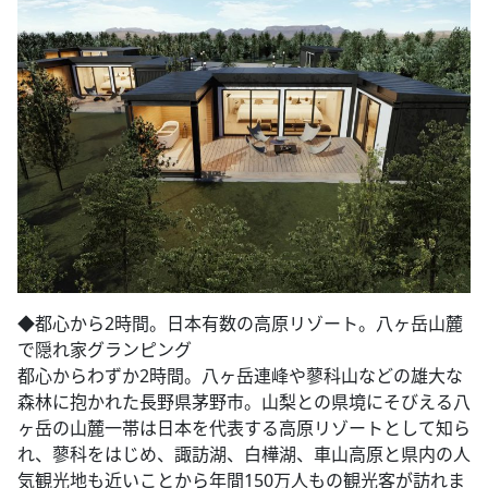
◆​都心から2時間。日本有数の高原リゾート。八ヶ岳山麓
で隠れ家グランピング
都心からわずか2時間。八ヶ岳連峰や蓼科山などの雄大な
森林に抱かれた長野県茅野市。山梨との県境にそびえる八
ヶ岳の山麓一帯は日本を代表する高原リゾートとして知ら
れ、蓼科をはじめ、諏訪湖、白樺湖、車山高原と県内の人
気観光地も近いことから年間150万人もの観光客が訪れま