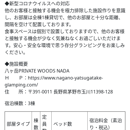
◆新型コロナウイルスへの対応
他のお客様と接触する機会を極力排除した施設作りを意識
し、お部屋は全棟1棟貸切で、他のお部屋と十分な距離、
間隔を空けて配置しております。
食事スペースは個別で設置しておりますので、他のお客様
と接触する機会が少なく気兼ねなくお過ごしいただけま
す。安心・安全な環境で思う存分グランピングをお楽しみ
ください。
◆施設概要
八ヶ岳PRIVATE WOODS NADA
Ｈ Ｐ：https://www.nagano-yatsugatake-
glamping.com/
住 所：〒391-0011 長野県茅野市玉川11398-128
宿泊棟数：3棟
定
棟
宿泊料金（素泊
部屋タイプ
員
ベッド数
数
り・税込）