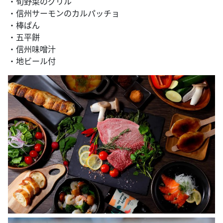
・旬野菜のグリル
・信州サーモンのカルパッチョ
・棒ぱん
・五平餅
・信州味噌汁
・地ビール付