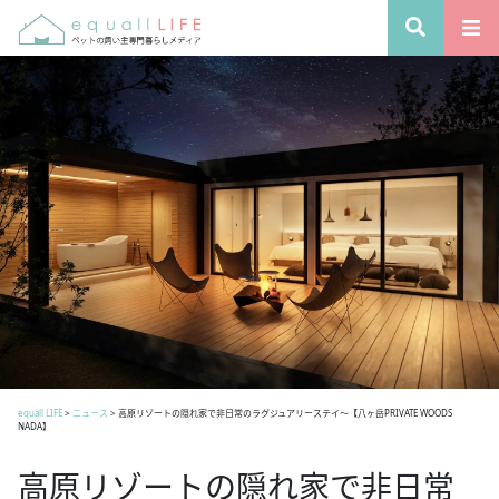
equall LIFE
>
ニュース
>
高原リゾートの隠れ家で非日常のラグジュアリーステイ～【八ヶ岳PRIVATE WOODS
NADA】
高原リゾートの隠れ家で非日常