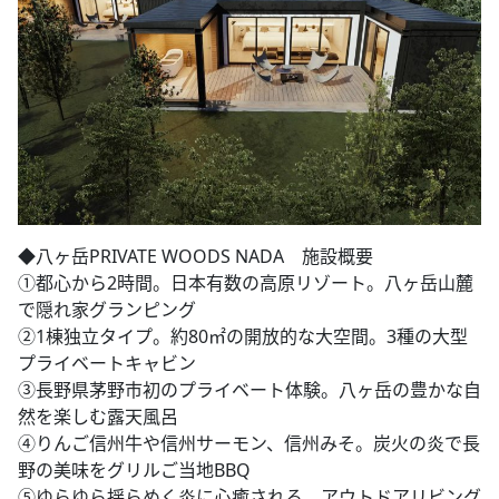
◆​八ヶ岳PRIVATE WOODS NADA 施設概要
①都心から2時間。日本有数の高原リゾート。八ヶ岳山麓
で隠れ家グランピング
②1棟独立タイプ。約80㎡の開放的な大空間。3種の大型
プライベートキャビン
③長野県茅野市初のプライベート体験。八ヶ岳の豊かな自
然を楽しむ露天風呂
④りんご信州牛や信州サーモン、信州みそ。炭火の炎で長
野の美味をグリルご当地BBQ
⑤ゆらゆら揺らめく炎に心癒される。アウトドアリビング