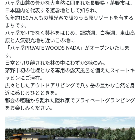
八ヶ岳山麓の豊かな大自然に囲まれた長野県・茅野市は、
日本国内を代表する避暑地として知られ、
毎年約150万人もの観光客で賑わう高原リゾートを有する
まちです。
八ヶ岳だけでなく蓼科をはじめ、諏訪湖、白樺湖、車山高
原と人気観光地も近いこの地に
「八ヶ岳PRIVATE WOODS NADA」がオープンいたしま
す。
日常と切り離された林の中にわずか3棟のみ。
茅野市初の仕様となる専用の露天風呂を備えたスイートキ
ャビンにご滞在。
広々としたアウトドアリビングで八ヶ岳の豊かな自然を身
近に感じるひとときを。
都会の喧騒から離れた隠れ家でプライベートグランピング
をお楽しみください。