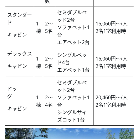
数
セミダブルベ
スタンダー
ッド2台
ド
1
2～
16,060円～/人
ソファベット1
棟
5名
2名1室利用時
キャビン
台
エアベット2台
デラックス
シングルベッ
1
2～
16,060円～/人
ド4台
キャビン
棟
5名
2名1室利用時
エアベット1台
セミダブルベ
ドッ
ット2台
グ
1
2～
ソファベット1
20,460円～/人
棟
4名
台
2名1室利用時
キャビン
シングルサイ
ズコット1台