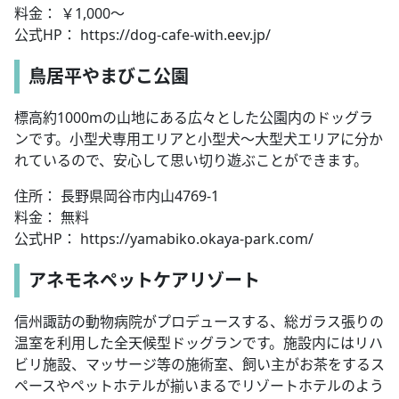
料金： ￥1,000～
公式HP： https://dog-cafe-with.eev.jp/
鳥居平やまびこ公園
標高約1000mの山地にある広々とした公園内のドッグラ
ンです。小型犬専用エリアと小型犬〜大型犬エリアに分か
れているので、安心して思い切り遊ぶことができます。
住所： 長野県岡谷市内山4769-1
料金： 無料
公式HP： https://yamabiko.okaya-park.com/
アネモネペットケアリゾート
信州諏訪の動物病院がプロデュースする、総ガラス張りの
温室を利用した全天候型ドッグランです。施設内にはリハ
ビリ施設、マッサージ等の施術室、飼い主がお茶をするス
ペースやペットホテルが揃いまるでリゾートホテルのよう