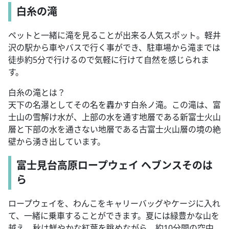
白糸の滝
ペットと一緒に滝を見ることが出来る人気スポット。軽井
沢の駅から車やバスで行く事ができ、駐車場から滝までは
徒歩約5分で行けるので気軽に行けて自然を感じられま
す。
白糸の滝とは？
天下の名瀑としてその名を轟かす白糸ノ滝。この滝は、富
士山の雪解け水が、上部の水を通す地層である新富士火山
層と下部の水を通さない地層である古富士火山層の境の絶
壁から湧き出しています。
富士見台高原ロープウェイ ヘブンスそのは
ら
ロープウェイを、わんこをキャリーバッグやケージに入れ
て、一緒に乗車することができます。夏には緑豊かな山を
越え、秋は鮮やかな紅葉を眺めながら、約10分間の空中