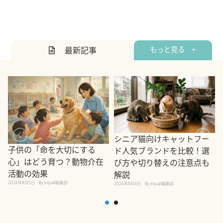
最新記事
もっと見る +
シニア猫向けキャットフー
子供の「命を大切にする
ド人気ブランドを比較！選
心」はどう育つ？動物介在
び方や切り替えの注意点も
活動の効果
解説
2026年8月5日
By equall編集部
2026年8月4日
By equall編集部
2