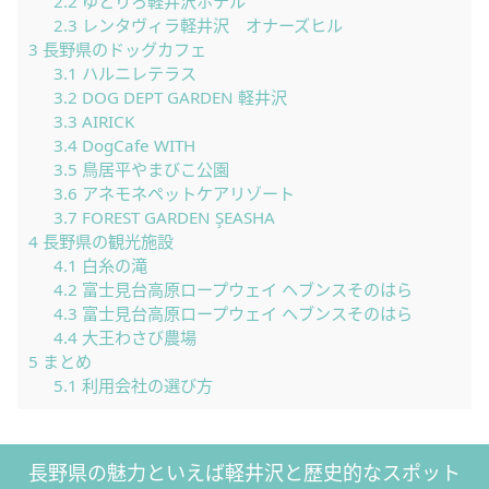
2.2
ゆとりろ軽井沢ホテル
2.3
レンタヴィラ軽井沢 オナーズヒル
3
長野県のドッグカフェ
3.1
ハルニレテラス
3.2
DOG DEPT GARDEN 軽井沢
3.3
AIRICK
3.4
DogCafe WITH
3.5
鳥居平やまびこ公園
3.6
アネモネペットケアリゾート
3.7
FOREST GARDEN ŞEASHA
4
長野県の観光施設
4.1
白糸の滝
4.2
富士見台高原ロープウェイ ヘブンスそのはら
4.3
富士見台高原ロープウェイ ヘブンスそのはら
4.4
大王わさび農場
5
まとめ
5.1
利用会社の選び方
長野県の魅力といえば軽井沢と歴史的なスポット