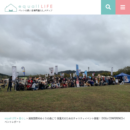
equall LIFE
>
暮らし
>
湘南国際村めぐりの森にて 保護犬のためのチャリティイベント開催！ DOGs CONFERENCEイ
ベントレポート