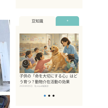
2022年12月9日
By equall
豆知識
+
シニア猫向けキ
ブランドを比較
子供の「命を大切にする心」はど
えの注意点も解
う育つ？動物介在活動の効果
2026年8月4日
By equall編
2026年8月5日
By equall編集部