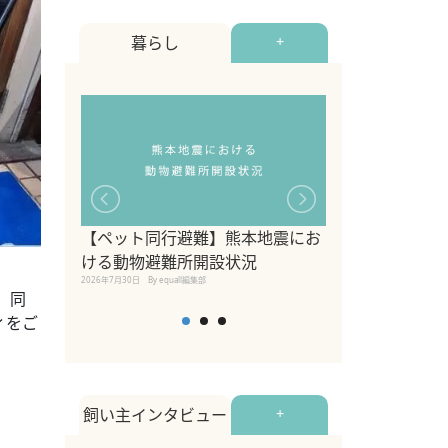
暮らし
+
【ペット同行避難】熊本地震にお
関東の愛犬家に
ける動物避難所開設状況
ポット！ペット
2026年7月30日
By equall編集部
ペット宿・日帰
、同
2026年7月7日
By equall編
ィをご
飼い主インタビュー
+