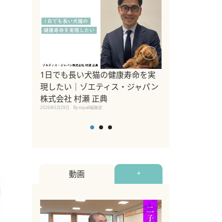
1日でも長い犬猫の健康寿命を実
Sippo Fest
現したい｜ゾエティス・ジャパン
タ)×equall
株式会社 村瀬 正典
レーナー今村真
2026年5月29日
By equall編集部
トの魅力とイベ
点も解説
2026年5月12日
By equall
動画
+