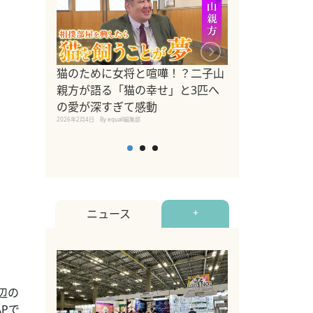
ドッグトレーナ
猫のために女将と喧嘩！？二子山
リメントを解説
親方が語る「猫の幸せ」と3匹へ
リメント『Zest
の愛が深すぎて感動
2025年8月8日
By equall編
2026年2月4日
By equall編集部
ニュース
+
辺の
Pで