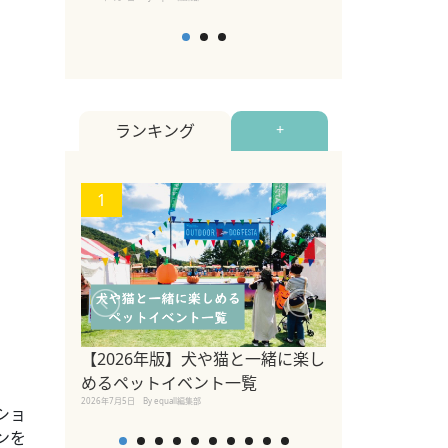
ランキング
+
1
2
【2026年版】犬や猫と一緒に楽し
愛犬家のオフィ
めるペットイベント一覧
やすい環境をつ
2026年7月5日
By equall編集部
ークデザイン株
ショ
アポート京橋店
ンを