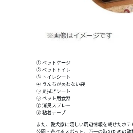
① ペットケージ
② ペットトイレ
③ トイレシート
④ うんちが臭わない袋
⑤ 足拭きシート
⑥ ペット用食器
⑦ 消臭スプレー
⑧ 粘着テープ
また、愛犬家に嬉しい周辺情報を載せたホテ
公園・遊べるスポット、万一の時のための動