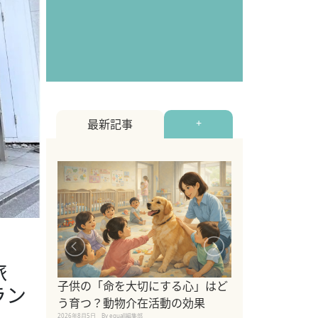
最新記事
+
旅
シニア猫向けキ
ブランドを比較
子供の「命を大切にする心」はど
ラン
えの注意点も解
う育つ？動物介在活動の効果
2026年8月4日
By equall編
2026年8月5日
By equall編集部