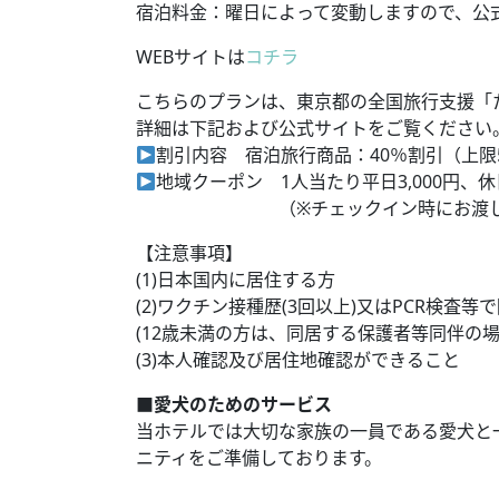
宿泊料金：曜日によって変動しますので、公
WEBサイトは
コチラ
こちらのプランは、東京都の全国旅行支援「
詳細は下記および公式サイトをご覧ください
割引内容 宿泊旅行商品：40％割引（上限5
地域クーポン 1人当たり平日3,000円、休
（※チェックイン時にお渡しい
【注意事項】
(1)日本国内に居住する方
(2)ワクチン接種歴(3回以上)又はPCR検査
(12歳未満の方は、同居する保護者等同伴の
(3)本人確認及び居住地確認ができること
■愛犬のためのサービス
当ホテルでは大切な家族の一員である愛犬と
ニティをご準備