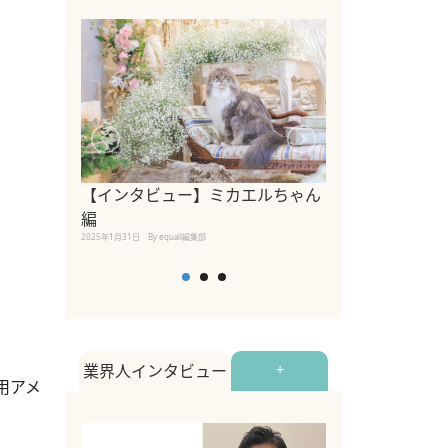
【インタビュー】ミカエルちゃん
【インタビュー
編
2025年1月30日
By equall
2025年1月31日
By equall編集部
業界人インタビュー
+
用アメ