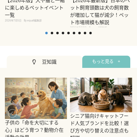
【2026年版】犬や猫と一緒
【2026年最新版】日本のペ
に楽しめるペットイベント
ット飼育頭数は犬の飼育数
一覧
が増加して猫が減少！ペッ
2026年7月5日
By equall編集部
ト市場規模も解説
2026年7月3日
By equall編集部
2
豆知識
もっと見る +
シニア猫向けキャットフー
子供の「命を大切にする
ド人気ブランドを比較！選
心」はどう育つ？動物介在
び方や切り替えの注意点も