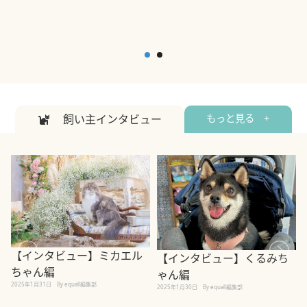
飼い主インタビュー
もっと見る +
【インタビュー】ミカエル
【インタビュー】くるみち
ちゃん編
ゃん編
2025年1月31日
By equall編集部
2
2025年1月30日
By equall編集部