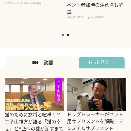
2026年5月29日
By equall編集部
ベント参加時の注意点も解
説
2026年5月12日
By equall編集部
2
動画
もっと見る +
ドッグトレーナーがペット
猫のために女将と喧嘩！？
用サプリメントを解説！プ
二子山親方が語る「猫の幸
レミアムサプリメント
せ」と3匹への愛が深すぎて