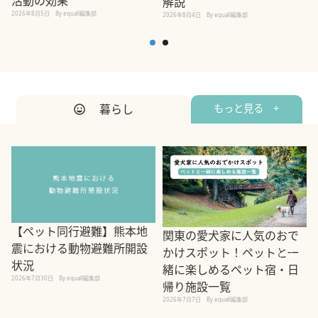
活動の効果
解説
2026年8月5日
By equall編集部
2026年8月4日
By equall編集部
2
暮らし
もっと見る +
【ペット同行避難】熊本地
関東の愛犬家に人気のおで
震における動物避難所開設
かけスポット！ペットと一
状況
緒に楽しめるペット宿・日
2026年7月30日
By equall編集部
帰り施設一覧
2
2026年7月7日
By equall編集部