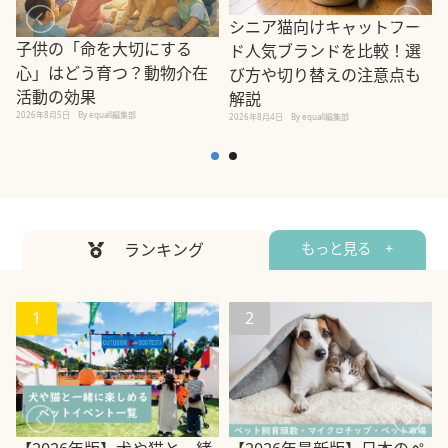
シニア猫向けキャットフー
子供の「命を大切にする
ド人気ブランドを比較！選
心」はどう育つ？動物介在
び方や切り替えの注意点も
活動の効果
解説
2026年8月5日
By equall編集部
2026年8月4日
By equall編集部
2
ランキング
もっと見る +
1
2