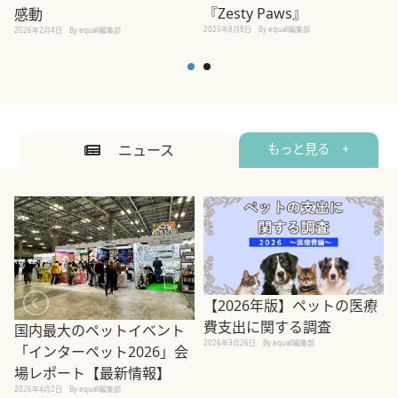
2
『Zesty Paws』
感動
2025年8月8日
By equall編集部
2026年2月4日
By equall編集部
ニュース
もっと見る +
【2026年版】ペットの医療
費支出に関する調査
国内最大のペットイベント
2026年3月26日
By equall編集部
「インターペット2026」会
場レポート【最新情報】
2
2026年4月2日
By equall編集部