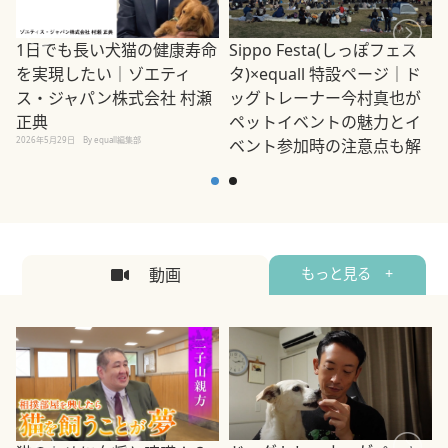
1日でも長い犬猫の健康寿命
Sippo Festa(しっぽフェス
を実現したい｜ゾエティ
タ)×equall 特設ページ｜ド
ス・ジャパン株式会社 村瀬
ッグトレーナー今村真也が
正典
ペットイベントの魅力とイ
2026年5月29日
By equall編集部
ベント参加時の注意点も解
説
2026年5月12日
By equall編集部
2
動画
もっと見る +