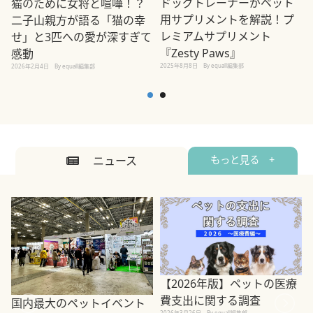
ドッグトレーナーがペット
猫のために女将と喧嘩！？
用サプリメントを解説！プ
二子山親方が語る「猫の幸
レミアムサプリメント
せ」と3匹への愛が深すぎて
2
『Zesty Paws』
感動
2025年8月8日
By equall編集部
2026年2月4日
By equall編集部
ニュース
もっと見る +
【2026年版】ペットの医療
費支出に関する調査
国内最大のペットイベント
2026年3月26日
By equall編集部