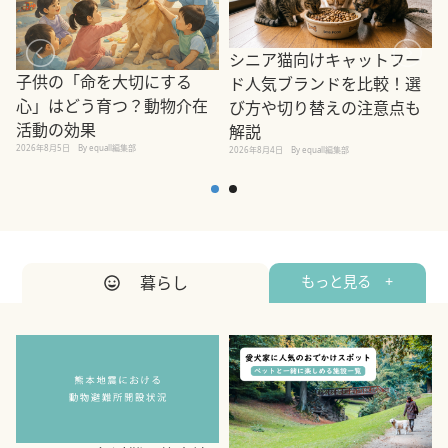
シニア猫向けキャットフー
子供の「命を大切にする
ド人気ブランドを比較！選
心」はどう育つ？動物介在
び方や切り替えの注意点も
活動の効果
解説
2026年8月5日
By equall編集部
2026年8月4日
By equall編集部
2
暮らし
もっと見る +