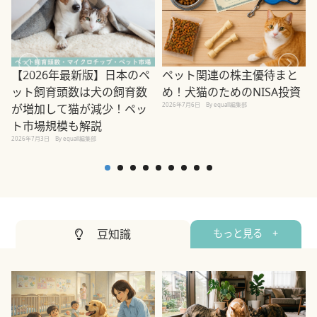
ペット関連の株主優待まと
【2026年最新版】日本のペ
め！犬猫のためのNISA投資
ット飼育頭数は犬の飼育数
2026年7月6日
By equall編集部
が増加して猫が減少！ペッ
2
ト市場規模も解説
2026年7月3日
By equall編集部
豆知識
もっと見る +