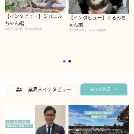
【インタビュー】ミカエル
【インタビュー】くるみち
ちゃん編
ゃん編
2025年1月31日
By equall編集部
2
2025年1月30日
By equall編集部
業界人インタビュー
もっと見る +