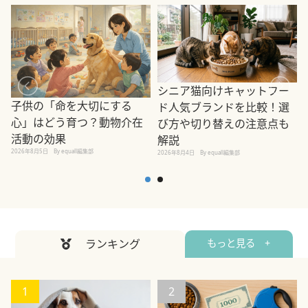
シニア猫向けキャットフー
子供の「命を大切にする
ド人気ブランドを比較！選
心」はどう育つ？動物介在
び方や切り替えの注意点も
活動の効果
解説
2026年8月5日
By equall編集部
2026年8月4日
By equall編集部
2
ランキング
もっと見る +
1
2