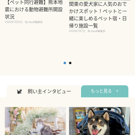
【ペット同行避難】熊本地
関東の愛犬家に人気のおで
震における動物避難所開設
かけスポット！ペットと一
状況
緒に楽しめるペット宿・日
2026年7月30日
By equall編集部
帰り施設一覧
2
2026年7月7日
By equall編集部
飼い主インタビュー
もっと見る +