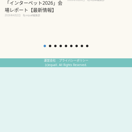
「インターペット2026」会
場レポート【最新情報】
2
2026年4月2日
By equall編集部
運営会社
プライバシーポリシー
(c)equall. All Rights Reserved.