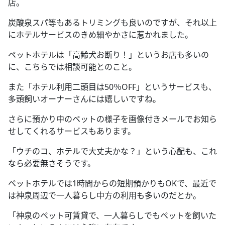
店。
炭酸泉スパ等もあるトリミングも良いのですが、それ以上
にホテルサービスのきめ細やかさに惹かれました。
ペットホテルは「高齢犬お断り！」というお店も多いの
に、こちらでは相談可能とのこと。
また「ホテル利用二頭目は
50
％
OFF
」というサービスも、
多頭飼いオーナーさんには嬉しいですね。
さらに預かり中のペットの様子を画像付きメールでお知ら
せしてくれるサービスもあります。
「ウチのコ、ホテルで大丈夫かな？」という心配も、これ
なら必要無さそうです。
ペットホテルでは
1
時間からの短期預かりも
OK
で、最近で
は神泉周辺で一人暮らし中方の利用も多いのだとか。
「神泉のペット可賃貸で、一人暮らしでもペットを飼いた