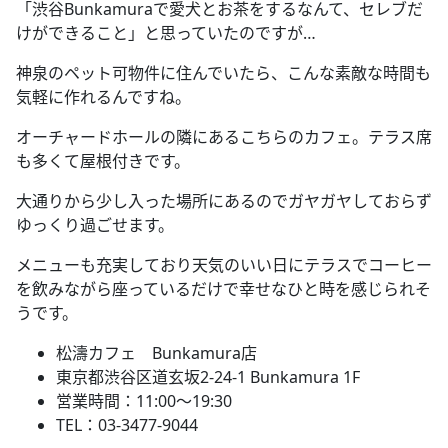
「渋谷
Bunkamura
で愛犬とお茶をするなんて、セレブだ
けができること」と思っていたのですが
…
神泉のペット可物件に住んでいたら、こんな素敵な時間も
気軽に作れるんですね。
オーチャードホールの隣にあるこちらのカフェ。テラス席
も多くて屋根付きです。
大通りから少し入った場所にあるのでガヤガヤしておらず
ゆっくり過ごせます。
メニューも充実しており天気のいい日にテラスでコーヒー
を飲みながら座っているだけで幸せなひと時を感じられそ
うです。
松濤カフェ
Bunkamura
店
東京都渋谷区道玄坂
2-24-1 Bunkamura 1F
営業時間：
11:00
～
19:30
TEL
：
03-3477-9044