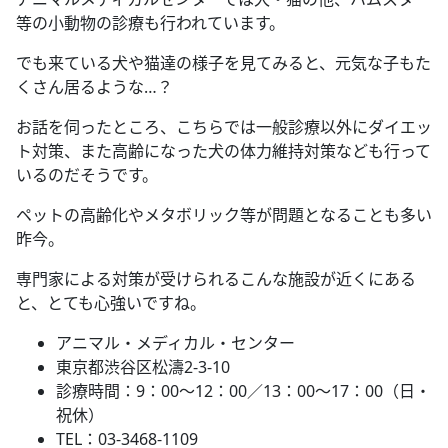
等の小動物の診療も行われています。
でも来ている犬や猫達の様子を見てみると、元気な子もた
くさん居るような
…
？
お話を伺ったところ、こちらでは一般診療以外にダイエッ
ト対策、また高齢になった犬の体力維持対策なども行って
いるのだそうです。
ペットの高齢化やメタボリック等が問題となることも多い
昨今。
専門家による対策が受けられるこんな施設が近くにある
と、とても心強いですね。
アニマル・メディカル・センター
東京都渋谷区松濤
2-3-10
診療時間：
9
：
00
～
12
：
00
／
13
：
00
～
17
：
00
（日・
祝休）
TEL
：
03-3468-1109