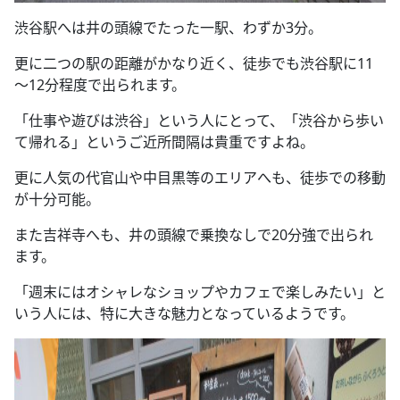
渋谷駅へは井の頭線でたった一駅、わずか
3
分。
更に二つの駅の距離がかなり近く、徒歩でも渋谷駅に
11
～
12
分程度で出られます。
「仕事や遊びは渋谷」という人にとって、「渋谷から歩い
て帰れる」というご近所間隔は貴重ですよね。
更に人気の代官山や中目黒等のエリアへも、徒歩での移動
が十分可能。
また吉祥寺へも、井の頭線で乗換なしで
20
分強で出られ
ます。
「週末にはオシャレなショップやカフェで楽しみたい」と
いう人には、特に大きな魅力となっているようです。