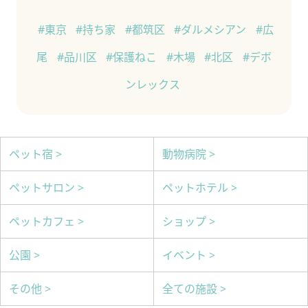
#東京
#持ち家
#都筑区
#ダルメシアン
#広
尾
#品川区
#保護ねこ
#木場
#北区
#デボ
ンレックス
ペット宿 >
動物病院 >
ペットサロン >
ペットホテル >
ペットカフェ >
ショップ >
公園 >
イベント >
その他 >
全ての施設 >