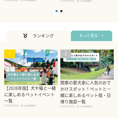
2026年8月5日
By equall編集部
2026年8月4日
By equall編集部
2
ランキング
もっと見る +
1
2
関東の愛犬家に人気のおで
【2026年版】犬や猫と一緒
かけスポット！ペットと一
に楽しめるペットイベント
緒に楽しめるペット宿・日
一覧
帰り施設一覧
2026年7月5日
By equall編集部
2026年7月7日
By equall編集部
2