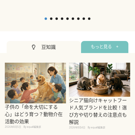
豆知識
もっと見る +
シニア猫向けキャットフー
子供の「命を大切にする
ド人気ブランドを比較！選
心」はどう育つ？動物介在
び方や切り替えの注意点も
活動の効果
解説
2026年8月5日
By equall編集部
2026年8月4日
By equall編集部
2