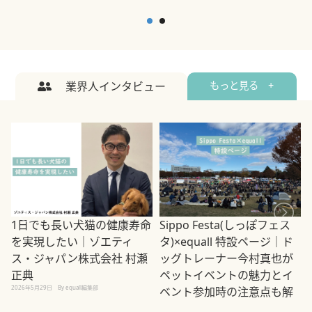
業界人インタビュー
もっと見る +
1日でも長い犬猫の健康寿命
Sippo Festa(しっぽフェス
を実現したい｜ゾエティ
タ)×equall 特設ページ｜ド
ス・ジャパン株式会社 村瀬
ッグトレーナー今村真也が
正典
ペットイベントの魅力とイ
2026年5月29日
By equall編集部
ベント参加時の注意点も解
説