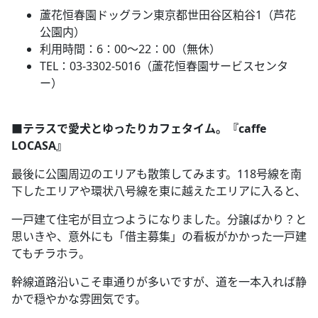
蘆花恒春園ドッグラン東京都世田谷区粕谷1（芦花
公園内）
利用時間：6：00～22：00（無休）
TEL：03-3302-5016（蘆花恒春園サービスセンタ
ー）
■テラスで愛犬とゆったりカフェタイム。『caffe
LOCASA』
最後に公園周辺のエリアも散策してみます。118号線を南
下したエリアや環状八号線を東に越えたエリアに入ると、
一戸建て住宅が目立つようになりました。分譲ばかり？と
思いきや、意外にも「借主募集」の看板がかかった一戸建
てもチラホラ。
幹線道路沿いこそ車通りが多いですが、道を一本入れば静
かで穏やかな雰囲気です。