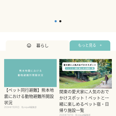
暮らし
もっと見る +
【ペット同行避難】熊本地
関東の愛犬家に人気のおで
震における動物避難所開設
かけスポット！ペットと一
状況
緒に楽しめるペット宿・日
2026年7月30日
By equall編集部
帰り施設一覧
2
2026年7月7日
By equall編集部