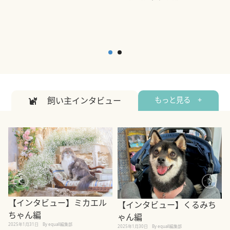
飼い主インタビュー
もっと見る +
【インタビュー】ミカエル
【インタビュー】くるみち
ちゃん編
ゃん編
2025年1月31日
By equall編集部
2
2025年1月30日
By equall編集部