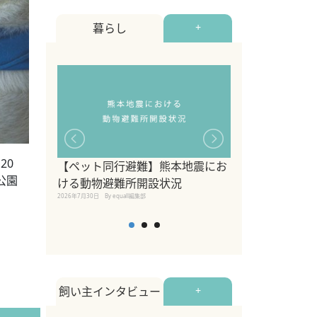
暮らし
+
20
【ペット同行避難】熊本地震にお
関東の愛犬家に
公園
ける動物避難所開設状況
ポット！ペット
2026年7月30日
By equall編集部
ペット宿・日帰
2026年7月7日
By equall編
飼い主インタビュー
+