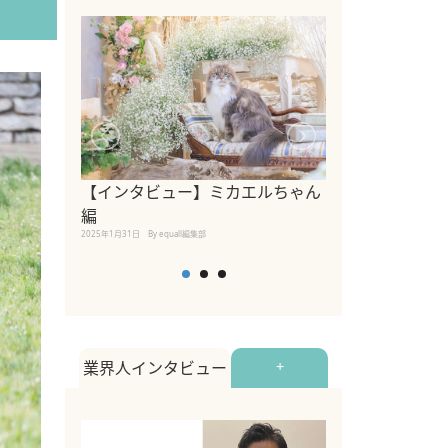
【インタビュー】ミカエルちゃん
【インタビュー
編
2025年1月30日
By equall
2025年1月31日
By equall編集部
業界人インタビュー
+