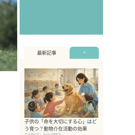
最新記事
+
シニア猫向けキ
ブランドを比較
子供の「命を大切にする心」はど
えの注意点も解
う育つ？動物介在活動の効果
2026年8月4日
By equall編
2026年8月5日
By equall編集部