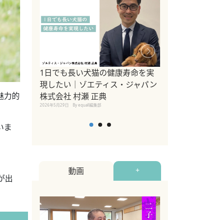
1日でも長い犬猫の健康寿命を実
Sippo Fest
現したい｜ゾエティス・ジャパン
タ)×equall
魅力的
株式会社 村瀬 正典
レーナー今村真
2026年5月29日
By equall編集部
トの魅力とイベ
点も解説
いま
2026年5月12日
By equall
動画
+
が出