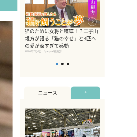
ドッグトレーナ
猫のために女将と喧嘩！？二子山
リメントを解説
親方が語る「猫の幸せ」と3匹へ
リメント『Zest
の愛が深すぎて感動
2025年8月8日
By equall編
2026年2月4日
By equall編集部
ニュース
+