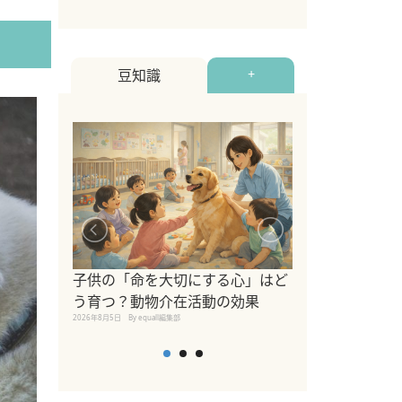
豆知識
+
シニア猫向けキ
ブランドを比較
子供の「命を大切にする心」はど
えの注意点も解
う育つ？動物介在活動の効果
2026年8月4日
By equall編
2026年8月5日
By equall編集部