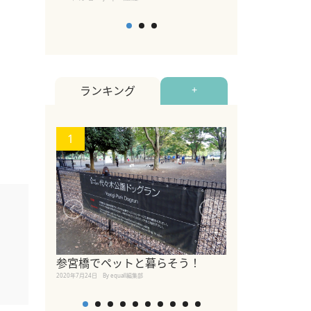
ランキング
+
1
2
【2026年版
参宮橋でペットと暮らそう！
めるペットイベ
2020年7月24日
By equall編集部
2026年7月5日
By equall編