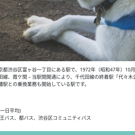
渋谷区富ヶ谷一丁目にある駅で、1972年（昭和47年）10月
線、霞ケ関 – 当駅間開通により、千代田線の終着駅「代々木
幡駅との乗換業務も開始している駅です。
度一日平均)
）京王バス、都バス、渋谷区コミュニティバス