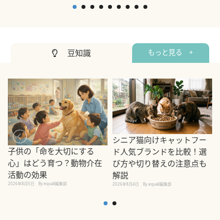
豆知識
もっと見る +
シニア猫向けキャットフー
子供の「命を大切にする
ド人気ブランドを比較！選
心」はどう育つ？動物介在
び方や切り替えの注意点も
活動の効果
解説
2026年8月5日
By equall編集部
2026年8月4日
By equall編集部
2