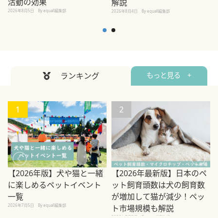
活動の効果
解説
2026年8月5日
By equall編集部
2026年8月4日
By equall編集部
2
ランキング
もっと見る +
1
2
【2026年版】犬や猫と一緒
【2026年最新版】日本のペ
に楽しめるペットイベント
ット飼育頭数は犬の飼育数
一覧
が増加して猫が減少！ペッ
2
2026年7月5日
By equall編集部
ト市場規模も解説
2026年7月3日
By equall編集部