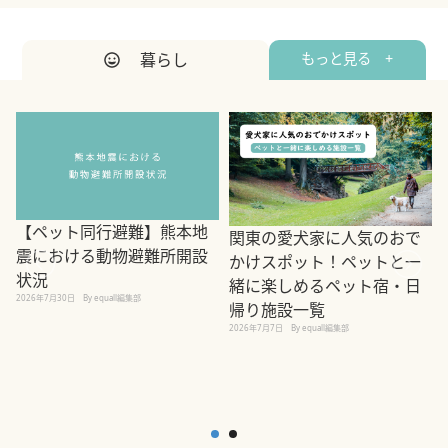
暮らし
もっと見る +
【ペット同行避難】熊本地
関東の愛犬家に人気のおで
震における動物避難所開設
かけスポット！ペットと一
状況
緒に楽しめるペット宿・日
2026年7月30日
By equall編集部
帰り施設一覧
2
2026年7月7日
By equall編集部