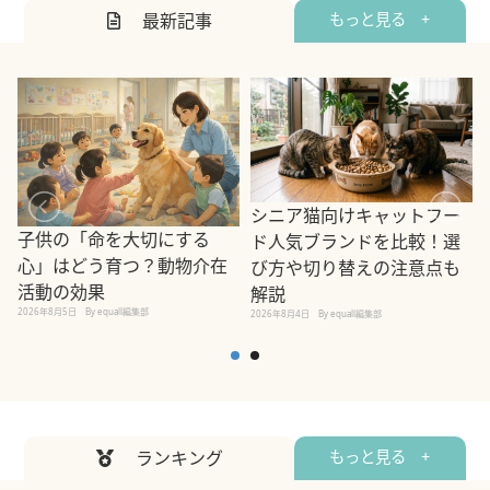
最新記事
もっと見る +
シニア猫向けキャットフー
子供の「命を大切にする
ド人気ブランドを比較！選
心」はどう育つ？動物介在
び方や切り替えの注意点も
活動の効果
解説
2026年8月5日
By equall編集部
2026年8月4日
By equall編集部
2
ランキング
もっと見る +