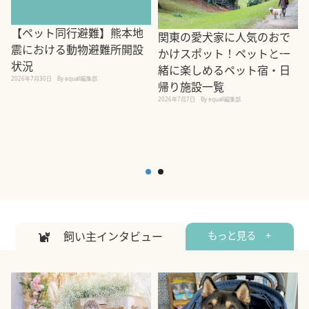
【ペット同行避難】熊本地
関東の愛犬家に人気のおで
震における動物避難所開設
かけスポット！ペットと一
状況
緒に楽しめるペット宿・日
2026年7月30日
By equall編集部
帰り施設一覧
2
2026年7月7日
By equall編集部
飼い主インタビュー
もっと見る +