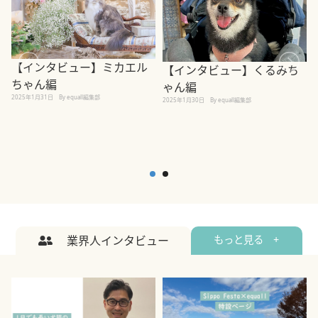
【インタビュー】ミカエル
【インタビュー】くるみち
ちゃん編
ゃん編
2025年1月31日
By equall編集部
2
2025年1月30日
By equall編集部
業界人インタビュー
もっと見る +