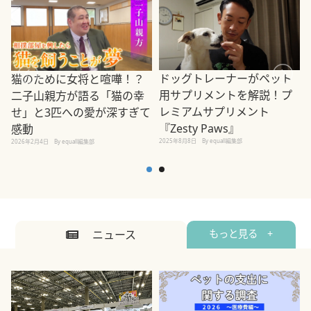
ドッグトレーナーがペット
猫のために女将と喧嘩！？
用サプリメントを解説！プ
二子山親方が語る「猫の幸
レミアムサプリメント
せ」と3匹への愛が深すぎて
2
『Zesty Paws』
感動
2025年8月8日
By equall編集部
2026年2月4日
By equall編集部
ニュース
もっと見る +