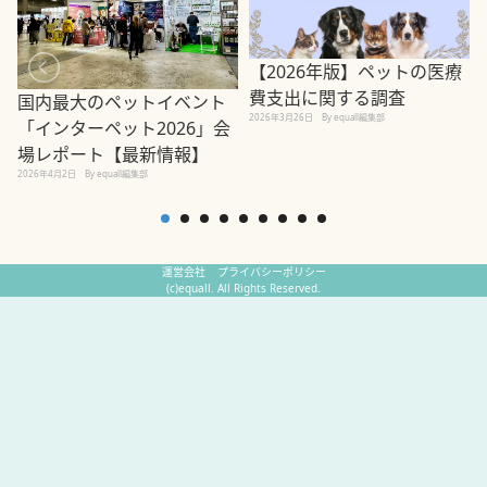
【2026年版】ペットの医療
費支出に関する調査
国内最大のペットイベント
2026年3月26日
By equall編集部
「インターペット2026」会
場レポート【最新情報】
2
2026年4月2日
By equall編集部
運営会社
プライバシーポリシー
(c)equall. All Rights Reserved.