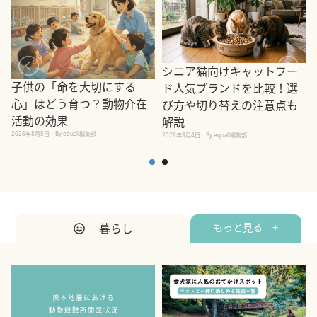
シニア猫向けキャットフー
子供の「命を大切にする
ド人気ブランドを比較！選
心」はどう育つ？動物介在
び方や切り替えの注意点も
活動の効果
解説
2026年8月5日
By equall編集部
2026年8月4日
By equall編集部
2
暮らし
もっと見る +