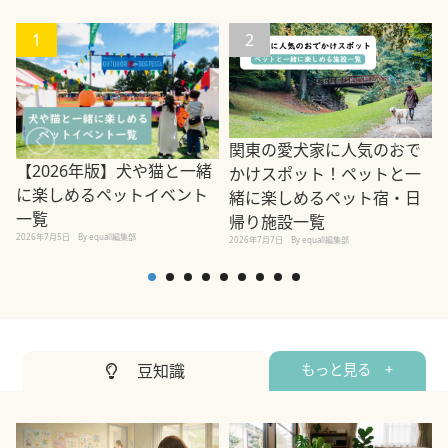
1
2
関東の愛犬家に人気のおで
【2026年版】犬や猫と一緒
かけスポット！ペットと一
に楽しめるペットイベント
緒に楽しめるペット宿・日
一覧
帰り施設一覧
2026年7月5日
By equall編集部
2026年7月7日
By equall編集部
2
豆知識
もっと見る +