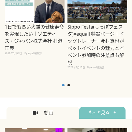
1日でも長い犬猫の健康寿命
Sippo Festa(しっぽフェス
を実現したい｜ゾエティ
タ)×equall 特設ページ｜ド
ス・ジャパン株式会社 村瀬
ッグトレーナー今村真也が
正典
ペットイベントの魅力とイ
2026年5月29日
By equall編集部
ベント参加時の注意点も解
説
2026年5月12日
By equall編集部
2
動画
もっと見る +