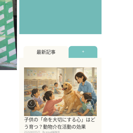
最新記事
+
シニア猫向けキ
ブランドを比較
子供の「命を大切にする心」はど
えの注意点も解
う育つ？動物介在活動の効果
2026年8月4日
By equall編
2026年8月5日
By equall編集部