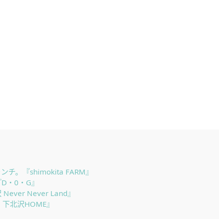
『shimokita FARM』
D・0・G』
r Never Land』
 下北沢HOME』