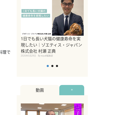
1日でも長い犬猫の健康寿命を実
Sippo Fest
現したい｜ゾエティス・ジャパン
タ)×equall
株式会社 村瀬 正典
レーナー今村真
料理で
2026年5月29日
By equall編集部
トの魅力とイベ
点も解説
2026年5月12日
By equall
動画
+