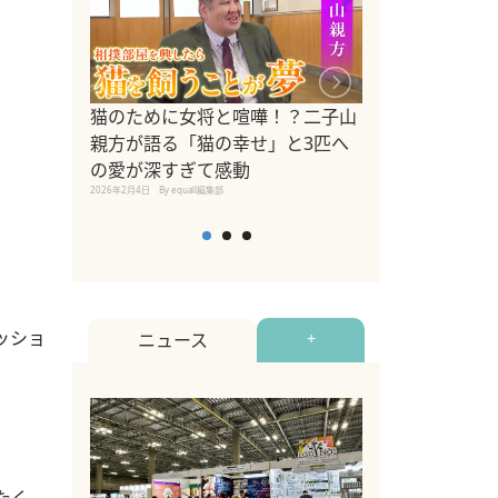
ドッグトレーナ
猫のために女将と喧嘩！？二子山
リメントを解説
親方が語る「猫の幸せ」と3匹へ
リメント『Zest
の愛が深すぎて感動
2025年8月8日
By equall編
2026年2月4日
By equall編集部
ッショ
ニュース
+
たく