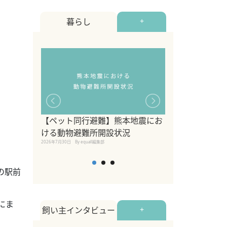
暮らし
+
【ペット同行避難】熊本地震にお
関東の愛犬家に
ける動物避難所開設状況
ポット！ペット
2026年7月30日
By equall編集部
ペット宿・日帰
2026年7月7日
By equall編
の駅前
にま
飼い主インタビュー
+