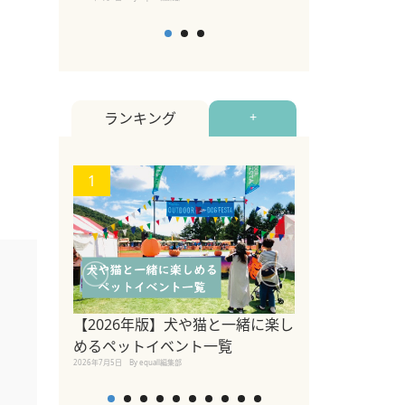
ランキング
+
1
2
【2026年版】犬や猫と一緒に楽し
参宮橋でペット
めるペットイベント一覧
2020年7月24日
By equall
2026年7月5日
By equall編集部