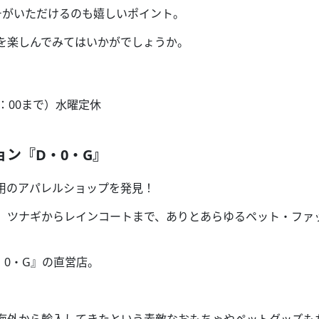
チがいただけるのも嬉しいポイント。
を楽しんでみてはいかがでしょうか。
：
00
まで）水曜定休
ョン『
D
・
0
・
G
』
用のアパレルショップを発見！
、ツナギからレインコートまで、ありとあらゆるペット・ファ
・
0
・
G
』の直営店。
海外から輸入してきたという素敵なおもちゃやペットグッズも