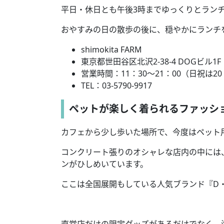
平日・休日とも午後
3
時までゆっくりとラン
おやすみの日の散歩の後に、穏やかにランチ
shimokita FARM
東京都世田谷区北沢
2-38-4 DOG
ビル
1F
営業時間：
11
：
30
～
21
：
00
（日祝は
20
TEL
：
03-5790-9917
ペットが楽しく着られるファッシ
カフェから少し歩いた場所で、今度はペット
コンクリート張りのオシャレな店内の中には
ンがひしめいています。
ここは全国展開もしている人気ブランド『
D
直営店だけの限定グッズがあるだけでなく、