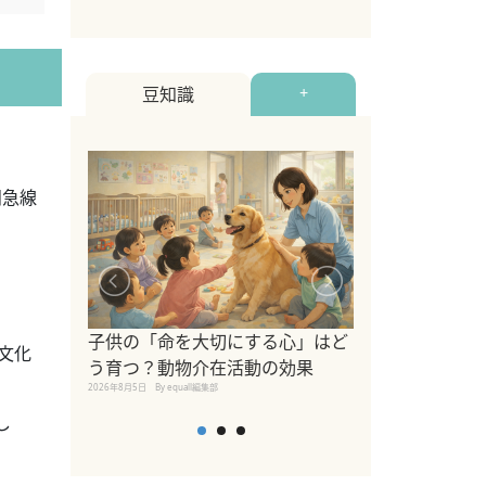
豆知識
+
田急線
シニア猫向けキ
ブランドを比較
子供の「命を大切にする心」はど
文化
えの注意点も解
う育つ？動物介在活動の効果
2026年8月4日
By equall編
2026年8月5日
By equall編集部
し