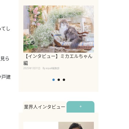
ってし
【インタビュー】ミカエルちゃん
【インタビュー
り見ら
編
2025年1月30日
By equall
2025年1月31日
By equall編集部
や戸建
業界人インタビュー
+