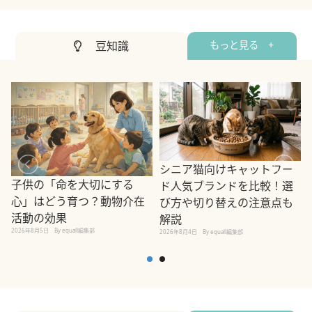
豆知識
もっと見る +
シニア猫向けキャットフー
子供の「命を大切にする
ド人気ブランドを比較！選
心」はどう育つ？動物介在
び方や切り替えの注意点も
活動の効果
解説
2026年8月5日
By equall編集部
2026年8月4日
By equall編集部
2