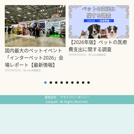
【2026年版】ペットの医療
費支出に関する調査
国内最大のペットイベント
2026年3月26日
By equall編集部
「インターペット2026」会
場レポート【最新情報】
2
2026年4月2日
By equall編集部
運営会社
プライバシーポリシー
(c)equall. All Rights Reserved.