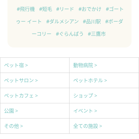
#飛行機
#短毛
#リード
#おでかけ
#ゴート
ゥー イート
#ダルメシアン
#品川駅
#ボーダ
ーコリー
#ぐらんぱう
#三鷹市
ペット宿 >
動物病院 >
ペットサロン >
ペットホテル >
ペットカフェ >
ショップ >
公園 >
イベント >
その他 >
全ての施設 >