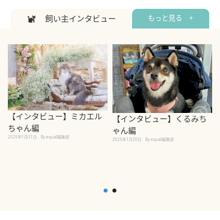
飼い主インタビュー
もっと見る +
【インタビュー】ミカエル
【インタビュー】くるみち
ちゃん編
ゃん編
2025年1月31日
By equall編集部
2
2025年1月30日
By equall編集部