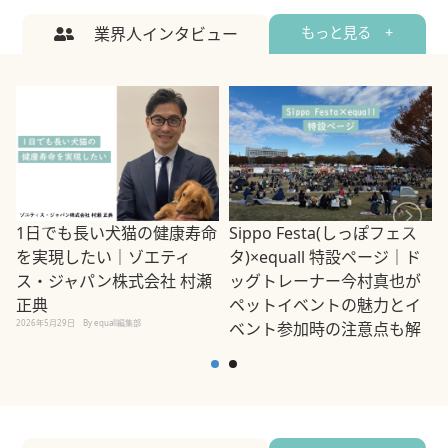
業界人インタビュー
もっと見る +
1日でも長い犬猫の健康寿命
Sippo Festa(しっぽフェス
を実現したい｜ゾエティ
タ)×equall 特設ページ｜ド
ス・ジャパン株式会社 村瀬
ッグトレーナー今村真也が
正典
ペットイベントの魅力とイ
2026年5月29日
By equall編集部
ベント参加時の注意点も解
説
2026年5月12日
By equall編集部
2