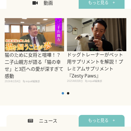
動画
もっと見る +
ドッグトレーナーがペット
猫のために女将と喧嘩！？
用サプリメントを解説！プ
二子山親方が語る「猫の幸
レミアムサプリメント
せ」と3匹への愛が深すぎて
2
『Zesty Paws』
感動
2025年8月8日
By equall編集部
2026年2月4日
By equall編集部
ニュース
もっと見る +