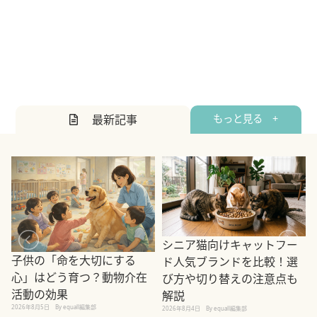
最新記事
もっと見る +
シニア猫向けキャットフー
子供の「命を大切にする
ド人気ブランドを比較！選
心」はどう育つ？動物介在
び方や切り替えの注意点も
活動の効果
解説
2026年8月5日
By equall編集部
2026年8月4日
By equall編集部
2