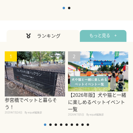
ランキング
もっと見る +
1
2
【2026年版】犬や猫と一緒
参宮橋でペットと暮らそ
に楽しめるペットイベント
う！
一覧
2020年7月24日
By equall編集部
2026年7月5日
By equall編集部
2