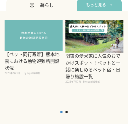
暮らし
もっと見る +
【ペット同行避難】熊本地
関東の愛犬家に人気のおで
震における動物避難所開設
かけスポット！ペットと一
状況
緒に楽しめるペット宿・日
2026年7月30日
By equall編集部
帰り施設一覧
2
2026年7月7日
By equall編集部