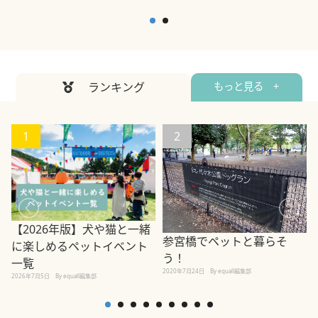
ランキング
もっと見る +
1
2
【2026年版】犬や猫と一緒
参宮橋でペットと暮らそ
に楽しめるペットイベント
う！
一覧
2020年7月24日
By equall編集部
2026年7月5日
By equall編集部
2