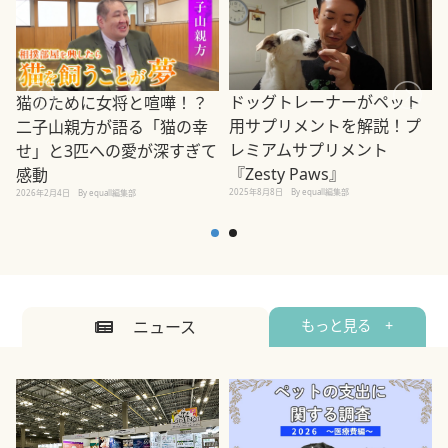
ドッグトレーナーがペット
猫のために女将と喧嘩！？
用サプリメントを解説！プ
二子山親方が語る「猫の幸
レミアムサプリメント
せ」と3匹への愛が深すぎて
2
『Zesty Paws』
感動
2025年8月8日
By equall編集部
2026年2月4日
By equall編集部
ニュース
もっと見る +