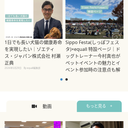
1日でも長い犬猫の健康寿命
Sippo Festa(しっぽフェス
を実現したい｜ゾエティ
タ)×equall 特設ページ｜ド
ス・ジャパン株式会社 村瀬
ッグトレーナー今村真也が
正典
ペットイベントの魅力とイ
2026年5月29日
By equall編集部
ベント参加時の注意点も解
説
2026年5月12日
By equall編集部
2
動画
もっと見る +