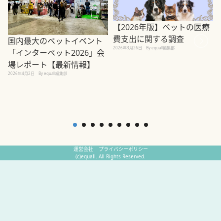
【2026年版】ペットの医療
費支出に関する調査
国内最大のペットイベント
2026年3月26日
By equall編集部
「インターペット2026」会
場レポート【最新情報】
2
2026年4月2日
By equall編集部
運営会社
プライバシーポリシー
(c)equall. All Rights Reserved.