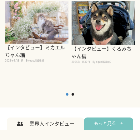
【インタビュー】ミカエル
【インタビュー】くるみち
ちゃん編
ゃん編
2025年1月31日
By equall編集部
2
2025年1月30日
By equall編集部
業界人インタビュー
もっと見る +