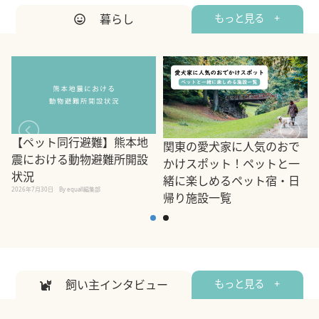
暮らし
もっと見る +
【ペット同行避難】熊本地
関東の愛犬家に人気のおで
震における動物避難所開設
かけスポット！ペットと一
状況
緒に楽しめるペット宿・日
2026年7月30日
By equall編集部
帰り施設一覧
2
2026年7月7日
By equall編集部
飼い主インタビュー
もっと見る +