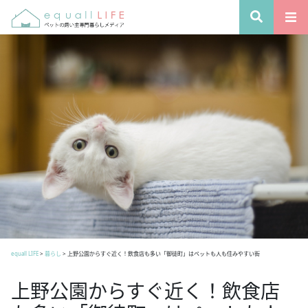
equall LIFE
>
暮らし
>
上野公園からすぐ近く！飲食店も多い「御徒町」はペットも人も住みやすい街
上野公園からすぐ近く！飲食店