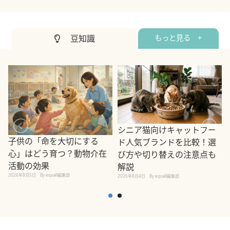
豆知識
もっと見る +
シニア猫向けキャットフー
子供の「命を大切にする
ド人気ブランドを比較！選
心」はどう育つ？動物介在
び方や切り替えの注意点も
活動の効果
解説
2026年8月5日
By equall編集部
2026年8月4日
By equall編集部
2