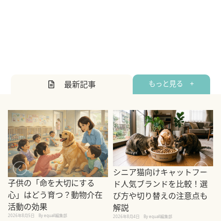
最新記事
もっと見る +
シニア猫向けキャットフー
子供の「命を大切にする
ド人気ブランドを比較！選
心」はどう育つ？動物介在
び方や切り替えの注意点も
活動の効果
解説
2026年8月5日
By equall編集部
2026年8月4日
By equall編集部
2