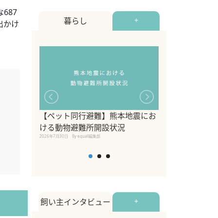
687
暮らし
+
出かけ
【ペット同行避難】熊本地震にお
関東の愛犬家に
ける動物避難所開設状況
ポット！ペット
2026年7月30日
By equall編集部
ペット宿・日帰
2026年7月7日
By equall編
飼い主インタビュー
+