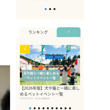
ランキング
+
1
2
関東の愛犬家に
ポット！ペット
【2026年版】犬や猫と一緒に楽し
ペット宿・日帰
めるペットイベント一覧
2026年7月7日
By equall編
2026年7月5日
By equall編集部