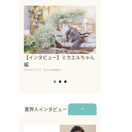
【インタビュー】ミカエルちゃん
【インタビュー
編
2025年1月30日
By equall
2025年1月31日
By equall編集部
業界人インタビュー
+