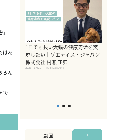
舎」
1日でも長い犬猫の健康寿命を実
Sippo Fest
ではあ
現したい｜ゾエティス・ジャパン
タ)×equall
株式会社 村瀬 正典
レーナー今村真
2026年5月29日
By equall編集部
トの魅力とイベ
ちろん
点も解説
2026年5月12日
By equall
アで
動画
+