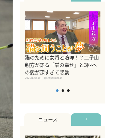
ドッグトレーナ
猫のために女将と喧嘩！？二子山
リメントを解説
親方が語る「猫の幸せ」と3匹へ
リメント『Zest
の愛が深すぎて感動
2025年8月8日
By equall編
2026年2月4日
By equall編集部
ニュース
+