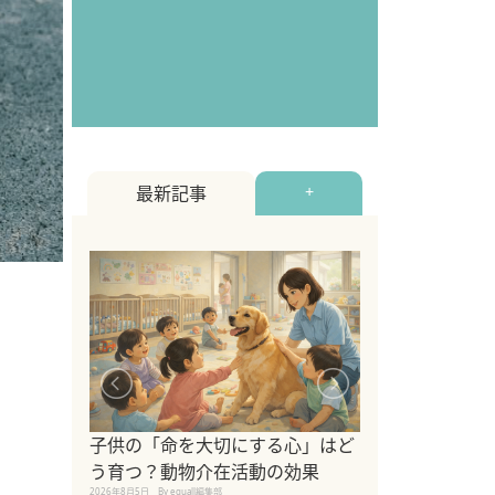
最新記事
+
シニア猫向けキ
ブランドを比較
子供の「命を大切にする心」はど
えの注意点も解
う育つ？動物介在活動の効果
2026年8月4日
By equall編
2026年8月5日
By equall編集部