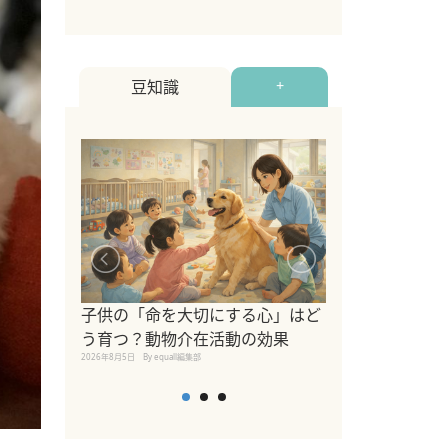
豆知識
+
シニア猫向けキ
ブランドを比較
子供の「命を大切にする心」はど
えの注意点も解
う育つ？動物介在活動の効果
2026年8月4日
By equall編
2026年8月5日
By equall編集部