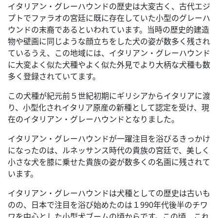
イタリアン・グレーハウンドの歴史は大変古く、古代エジ
プトでファラオの宮廷に既に存在していた小型のグレーハ
ウンドの末裔であるといわれています。当時の歴史的建造
物や壁画に同じような顔立ちをした犬の姿が数多く残され
ているうえ、この地域には、イタリアン・グレーハウンド
に大変よく似た犬種やよく似た外見でより大柄な犬種も数
多く登録されていてます。
この犬種が紀元前５世紀初期にギリシアからイタリアに渡
り、小型化されイタリア原産の新種として認定を受け、現
在のイタリアン・グレーハウンドとなりました。
イタリアン・グレーハウンドが一躍注目を浴びるきっかけ
になったのは、ルネッサンス時代の貴族の宮廷で、美しく
小さな犬を膝に乗せた貴族の姿が数多くの名画に残されて
います。
イタリアン・グレーハウンドは犬種としての歴史は古いも
のの、日本で注目を浴び始めたのは１990年代後半のチワ
ワを中心とした小型犬ブームの頃からです。この頃、これ