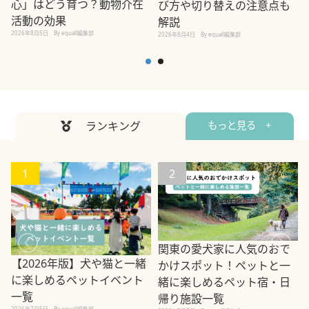
心」はどう育つ？動物介在
び方や切り替えの注意点も
活動の効果
解説
2026年8月5日
By equall編集部
2026年8月4日
By equall編集部
2
ランキング
もっと見る +
1
2
関東の愛犬家に人気のおで
【2026年版】犬や猫と一緒
かけスポット！ペットと一
に楽しめるペットイベント
緒に楽しめるペット宿・日
一覧
帰り施設一覧
2026年7月5日
By equall編集部