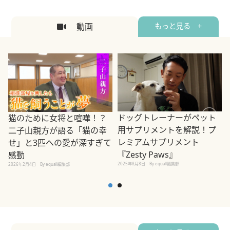
動画
もっと見る +
ドッグトレーナーがペット
猫のために女将と喧嘩！？
用サプリメントを解説！プ
二子山親方が語る「猫の幸
レミアムサプリメント
せ」と3匹への愛が深すぎて
2
『Zesty Paws』
感動
2025年8月8日
By equall編集部
2026年2月4日
By equall編集部