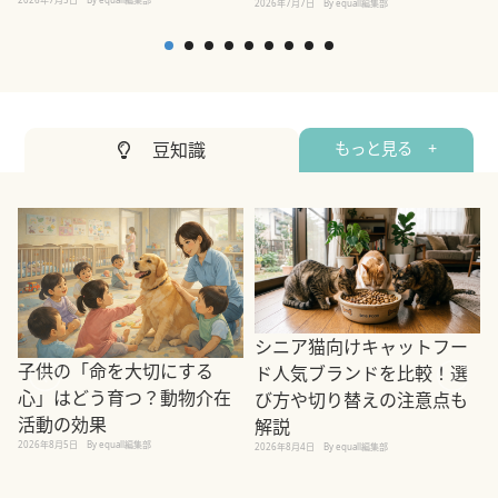
2026年7月7日
By equall編集部
2
豆知識
もっと見る +
シニア猫向けキャットフー
子供の「命を大切にする
ド人気ブランドを比較！選
心」はどう育つ？動物介在
び方や切り替えの注意点も
活動の効果
解説
2026年8月5日
By equall編集部
2026年8月4日
By equall編集部
2