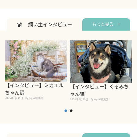
飼い主インタビュー
もっと見る +
【インタビュー】ミカエル
【インタビュー】くるみち
ちゃん編
ゃん編
2025年1月31日
By equall編集部
2
2025年1月30日
By equall編集部