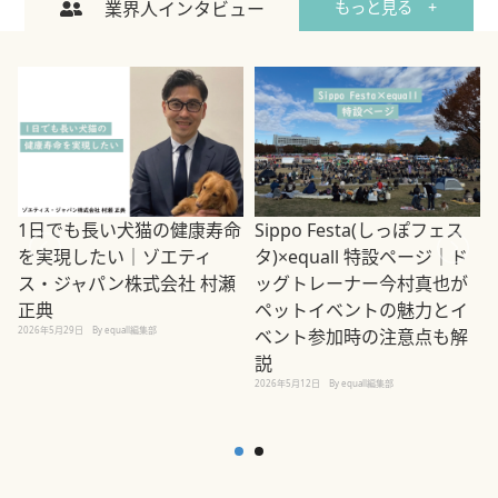
業界人インタビュー
もっと見る +
1日でも長い犬猫の健康寿命
Sippo Festa(しっぽフェス
を実現したい｜ゾエティ
タ)×equall 特設ページ｜ド
ス・ジャパン株式会社 村瀬
ッグトレーナー今村真也が
正典
ペットイベントの魅力とイ
2026年5月29日
By equall編集部
ベント参加時の注意点も解
説
2026年5月12日
By equall編集部
2