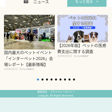
ニュース
もっと見る +
【2026年版】ペットの医療
費支出に関する調査
国内最大のペットイベント
2026年3月26日
By equall編集部
「インターペット2026」会
場レポート【最新情報】
2
2026年4月2日
By equall編集部
運営会社
プライバシーポリシー
(c)equall. All Rights Reserved.