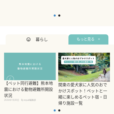
暮らし
もっと見る +
【ペット同行避難】熊本地
関東の愛犬家に人気のおで
震における動物避難所開設
かけスポット！ペットと一
状況
緒に楽しめるペット宿・日
2026年7月30日
By equall編集部
帰り施設一覧
2
2026年7月7日
By equall編集部