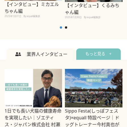
【インタビュー】ミカエル
【インタビュー】くるみち
ちゃん編
ゃん編
2025年1月31日
By equall編集部
2
2025年1月30日
By equall編集部
業界人インタビュー
もっと見る +
1日でも長い犬猫の健康寿命
Sippo Festa(しっぽフェス
を実現したい｜ゾエティ
タ)×equall 特設ページ｜ド
ス・ジャパン株式会社 村瀬
ッグトレーナー今村真也が