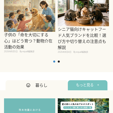
シニア猫向けキャットフー
子供の「命を大切にする
ド人気ブランドを比較！選
心」はどう育つ？動物介在
び方や切り替えの注意点も
活動の効果
解説
2026年8月5日
By equall編集部
2026年8月4日
By equall編集部
2
暮らし
もっと見る +