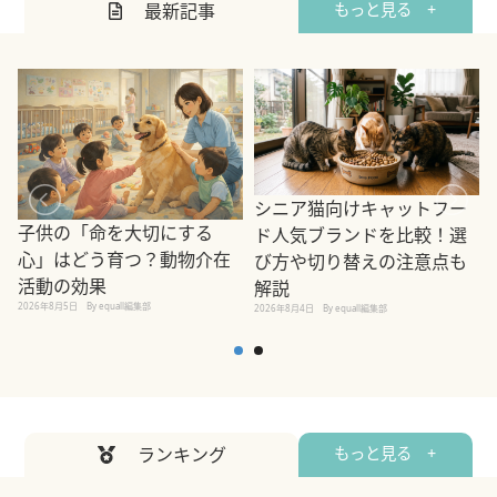
最新記事
もっと見る +
シニア猫向けキャットフー
子供の「命を大切にする
ド人気ブランドを比較！選
心」はどう育つ？動物介在
び方や切り替えの注意点も
活動の効果
解説
2026年8月5日
By equall編集部
2026年8月4日
By equall編集部
2
ランキング
もっと見る +