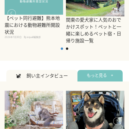
【ペット同行避難】熊本地
関東の愛犬家に人気のおで
震における動物避難所開設
かけスポット！ペットと一
状況
緒に楽しめるペット宿・日
2026年7月30日
By equall編集部
帰り施設一覧
2
2026年7月7日
By equall編集部
飼い主インタビュー
もっと見る +