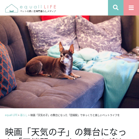
equall LIFE
>
暮らし
>
映画「天気の子」の舞台になった「田端駅」でゆっくりと楽しいペットライフを
映画「天気の子」の舞台になっ