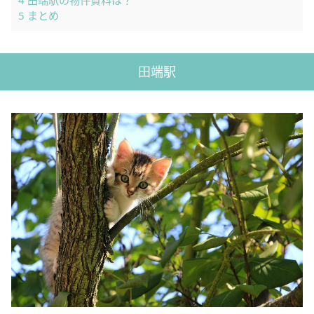
4
田端駅の物件賃料は？
5
まとめ
田端駅