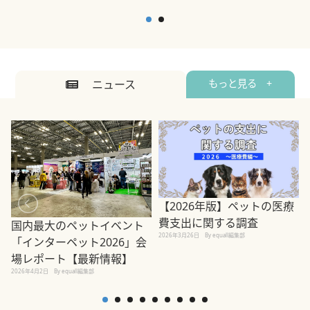
ニュース
もっと見る +
【2026年版】ペットの医療
費支出に関する調査
国内最大のペットイベント
2026年3月26日
By equall編集部
「インターペット2026」会
場レポート【最新情報】
2
2026年4月2日
By equall編集部