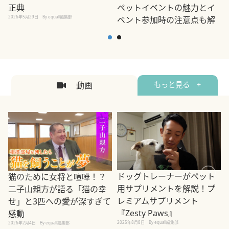
正典
ペットイベントの魅力とイ
2026年5月29日
By equall編集部
ベント参加時の注意点も解
説
2026年5月12日
By equall編集部
2
動画
もっと見る +
ドッグトレーナーがペット
猫のために女将と喧嘩！？
用サプリメントを解説！プ
二子山親方が語る「猫の幸
レミアムサプリメント
せ」と3匹への愛が深すぎて
2
『Zesty Paws』
感動
2025年8月8日
By equall編集部
2026年2月4日
By equall編集部