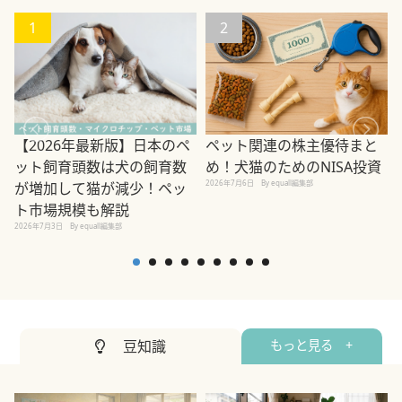
1
2
ペット関連の株主優待まと
【2026年最新版】日本のペ
め！犬猫のためのNISA投資
ット飼育頭数は犬の飼育数
2026年7月6日
By equall編集部
が増加して猫が減少！ペッ
2
ト市場規模も解説
2026年7月3日
By equall編集部
豆知識
もっと見る +