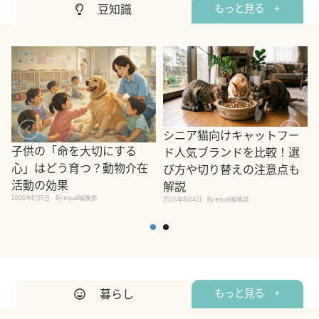
豆知識
もっと見る +
シニア猫向けキャットフー
子供の「命を大切にする
ド人気ブランドを比較！選
心」はどう育つ？動物介在
び方や切り替えの注意点も
活動の効果
解説
2026年8月5日
By equall編集部
2026年8月4日
By equall編集部
2
暮らし
もっと見る +