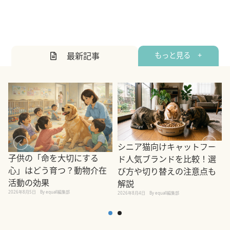
最新記事
もっと見る +
シニア猫向けキャットフー
子供の「命を大切にする
ド人気ブランドを比較！選
心」はどう育つ？動物介在
び方や切り替えの注意点も
活動の効果
解説
2026年8月5日
By equall編集部
2026年8月4日
By equall編集部
2