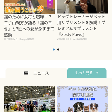
ドッグトレーナーがペット
猫のために女将と喧嘩！？
用サプリメントを解説！プ
二子山親方が語る「猫の幸
レミアムサプリメント
せ」と3匹への愛が深すぎて
2
『Zesty Paws』
感動
2025年8月8日
By equall編集部
2026年2月4日
By equall編集部
ニュース
もっと見る +