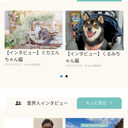
【インタビュー】ミカエル
【インタビュー】くるみち
ちゃん編
ゃん編
2025年1月31日
By equall編集部
2
2025年1月30日
By equall編集部
業界人インタビュー
もっと見る +