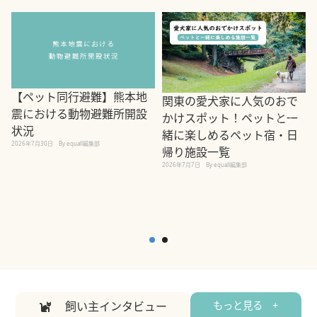
【ペット同行避難】熊本地
関東の愛犬家に人気のおで
震における動物避難所開設
かけスポット！ペットと一
状況
緒に楽しめるペット宿・日
2026年7月30日
By equall編集部
帰り施設一覧
2
2026年7月7日
By equall編集部
飼い主インタビュー
もっと見る +