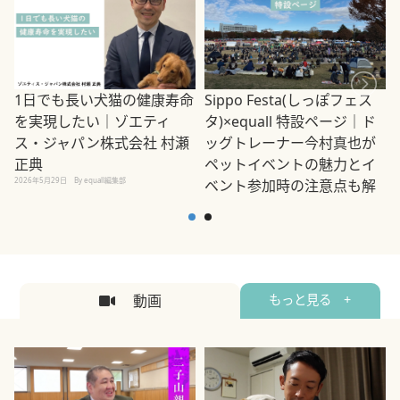
1日でも長い犬猫の健康寿命
Sippo Festa(しっぽフェス
を実現したい｜ゾエティ
タ)×equall 特設ページ｜ド
ス・ジャパン株式会社 村瀬
ッグトレーナー今村真也が
正典
ペットイベントの魅力とイ
2026年5月29日
By equall編集部
ベント参加時の注意点も解
説
2026年5月12日
By equall編集部
2
動画
もっと見る +