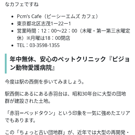
なカフェですね
Pcm’s Cafe
（ピーシーエムズ カフェ）
東京都北区志茂
1
ー
22
ー
1
営業時間：
12
：
00
～
22
：
00
（木曜・第一第三水曜定
休）
※
月曜は
18
：
00
閉店
TEL
：
03-3598-1355
年中無休、安心のペットクリニック『ピジョ
ン動物愛護病院』
今度は駅の西側を歩いてみましょう。
駅西側にあるにある赤羽台は、昭和
30
年台に大型の団地
群が建設された土地。
「赤羽＝ベッドタウン」という印象を一気に強めたエリア
でもあります。
この「ちょっと古い団地群」が、近年では大型の再開発・