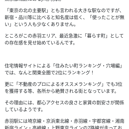
「東京の北の主要駅」とも言われる大きな駅なのですが、
新宿・品川等に比べると知名度は低く、「使ったことが無
い」という人も少なくありません。
ところがこの赤羽エリア、最近急激に「暮らす町」として
の存在感を見せ始めているんです。
住宅情報サイトによる「住みたい町ランキング・穴場編」
では、なんと関東全圏で
2
位にランキング！
更に「不動産のプロによるオススメランキング」でも
3
位
を獲得する等、各所から絶賛される街となっています。
その理由には、都心アクセスの良さと家賃の割安さが関係
しているようです。
赤羽駅には埼京線・京浜東北線・赤羽線・宇都宮線・湘南
新宿ライン・高崎線・上野東京ラインの
7
路線が走ってお