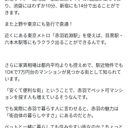
り、池袋にはわずか
10
分、新宿にも
14
分で出ることがで
きます。
また上野や東京にも急行で直通！
近くにある東京メトロ「赤羽岩淵駅」を使えば、目黒駅・
六本木駅等にもラクラク出ることができるんです。
さらに家賃相場は都内平均よりも控えめで、駅近物件でも
1DK
で
7
万円台のマンションが見つかる街として知られて
います。
「安くて便利な街」ということで、赤羽でペット可マンシ
ョンを探す人も増えているそうなんです。
でも実際に赤羽で暮らす人に言わせると、赤羽の魅力は
「街自体の暮らしやすさ」にあるのだとか。
ペットと一緒に暮らしても住みやすい街なのか？ちょっと