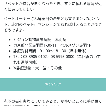
「ペットが具合が悪くなったとき、すぐに頼れる病院が近
くにあってほしい」
ペットオーナーさん達全員の希望とも言える
2
つのポイン
ト、赤羽のペット可マンションであれば叶えることができ
そうですよ。
ビジョン動物愛護病院 赤羽院
東京都北区赤羽西
1-30-11
ベルメゾン赤羽
1F
診療受付時間
9
：
00
～
18
：
30
（年中無休）
TEL
：
03-3905-0102
／
03-5993-0800
（二回線のいず
れも通話可能）
※
診療動物・犬・猫・その他
おわりに
赤羽の街を実際に歩いてみると、かゆいところに手が届く