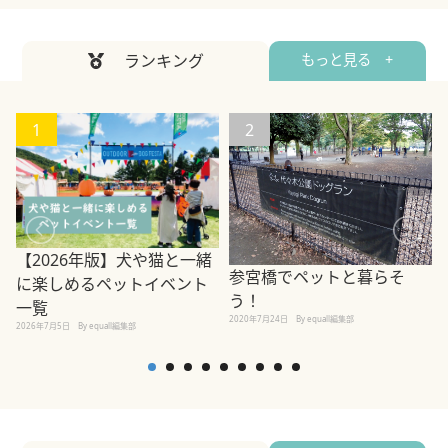
ランキング
もっと見る +
1
2
【2026年版】犬や猫と一緒
参宮橋でペットと暮らそ
に楽しめるペットイベント
う！
一覧
2020年7月24日
By equall編集部
2026年7月5日
By equall編集部
2