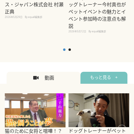
ス・ジャパン株式会社 村瀬
ッグトレーナー今村真也が
正典
ペットイベントの魅力とイ
2026年5月29日
By equall編集部
ベント参加時の注意点も解
説
2026年5月12日
By equall編集部
2
動画
もっと見る +
ドッグトレーナーがペット
猫のために女将と喧嘩！？