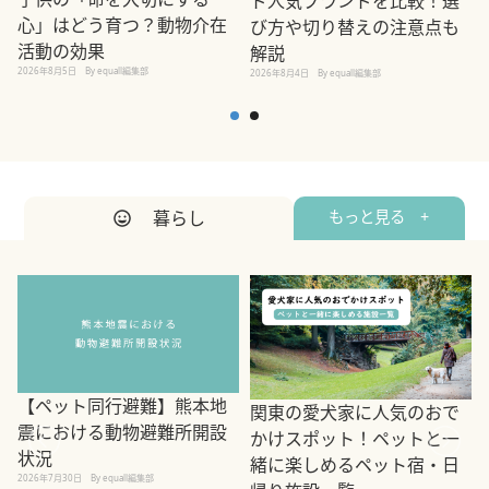
ド人気ブランドを比較！選
心」はどう育つ？動物介在
び方や切り替えの注意点も
活動の効果
解説
2026年8月5日
By equall編集部
2026年8月4日
By equall編集部
2
暮らし
もっと見る +
【ペット同行避難】熊本地
関東の愛犬家に人気のおで
震における動物避難所開設
かけスポット！ペットと一
状況
緒に楽しめるペット宿・日
2026年7月30日
By equall編集部