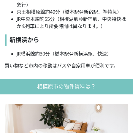
急行）
京王相模原線約40分（橋本駅⇔新宿駅、準特急）
JR中央本線約55分（相模湖駅⇔新宿駅、中央特快ほ
か※列車により所要時間は異なります。）
新横浜から
JR横浜線約30分（橋本駅⇔新横浜駅、快速）
買い物など市内の移動はバスや自家用車が便利です。
相模原市の物件賃料は？