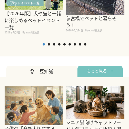
【2026年版】犬や猫と一緒
参宮橋でペットと暮らそ
に楽しめるペットイベント
う！
2
一覧
2020年7月24日
By equall編集部
2026年7月5日
By equall編集部
豆知識
もっと見る +
シニア猫向けキャットフー
子供の「命を大切にする