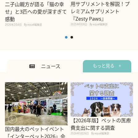
用サプリメントを解説！プ
二子山親方が語る「猫の幸
レミアムサプリメント
せ」と3匹への愛が深すぎて
2
『Zesty Paws』
感動
2025年8月8日
By equall編集部
2026年2月4日
By equall編集部
ニュース
もっと見る +
【2026年版】ペットの医療
費支出に関する調査
国内最大のペットイベント
2026年3月26日
By equall編集部
「インターペット2026」会