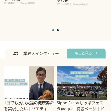
2025年1月31日
By equall編集部
2
2025年1月30日
By equall編集部
業界人インタビュー
もっと見る +
1日でも長い犬猫の健康寿命
Sippo Festa(しっぽフェス
を実現したい｜ゾエティ
タ)×equall 特設ページ｜ド