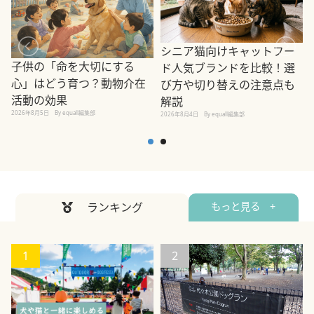
シニア猫向けキャットフー
子供の「命を大切にする
ド人気ブランドを比較！選
心」はどう育つ？動物介在
び方や切り替えの注意点も
活動の効果
解説
2026年8月5日
By equall編集部
2026年8月4日
By equall編集部
2
ランキング
もっと見る +
1
2